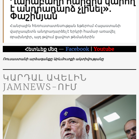
Ղարաբաղի հարցին կարող
է անդրադարձ չլինել»․
Փաշինյան
Հանրային հեռուստատեսության եթերում Հայաստանի
վարչապետն անդրադարձել է երկրի համար առավել
օրախնդիր, այդ թվում ցավոտ թեմաներին
Հետևեք մեզ
—
Facebook
|
Youtube
Ռուսաստանի արձագանքը Արևմուտքի ակտիվությանը
ԿԱՐԴԱԼ ԱՎԵԼԻՆ
JAMNEWS-ՈՒՄ