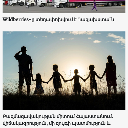
Wildberries-ը տեղափոխվում է Ղազախստա՞ն
Բազմազավակության միտում Հայաստանում.
վիճակագրություն, մի զույգի պատմություն և