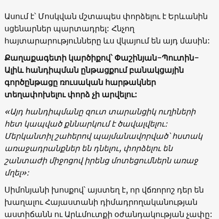
Ասում է՝ Մոսկվան մշտապես փորձելու է Երևանին
սցենարներ պարտադրել: Հնչող
հայտարարությունները ևս վկայում են այդ մասին:
Քաղաքագետի կարծիքով՝ Փաշինյան-Պուտին-
Ալիև հանդիպման ընթացքում բանակցային
գործընթացը
ռուսական
հարթակներ
տեղափոխելու փորձ չի արվելու:
«
Այդ
հանդիպմանը զուտ
տարանցիկ
ուղիների
հետ
կապված
քննարկում
է
ծավալվելու
:
Մերկանտիլ
շահերով
պայմանավորված՝
հստակ
առաջադրանքներ
են
դնելու
,
փորձելու
են
շանտաժի
միջոցով
իրենց
մոտեցումներն
առաջ
մղել»
:
Սիմոնյանի խոսքով՝ այստեղ է, որ վճռորոշ դեր են
խաղալու Հայաստանի դիմադրողականության
աստիճանն ու Արևմուտքի օժանդակության չափը: