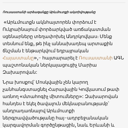
Ռուսաստանի արձագանքը Արևմուտքի ակտիվությանը
«Արևմուտքն ակնհայտորեն փորձում է
Ուկրաինայում փորձարկված առճակատման
սցենարները տեղափոխել Անդրկովկաս։ Մենք
տեսնում ենք, թե ինչ աննախադեպ արտաքին
ճնշման է ենթարկվում եղբայրական
Հայաստանը
»,- հայտարարել է
Ռուսաստանի
ԱԳՆ
պաշտոնական ներկայացուցիչ Մարիա
Զախարովան:
Նրա խոսքով՝ Մոսկվային չեն կարող
չանհանգստացնել Հարավային Կովկասում թափ
առնող «մտահոգիչ միտումները»: Զախարովան
հանդես է եկել ծավալուն մեկնաբանությամբ՝
անդրադառնալով Արևմուտքի
ներգրավվածությանը հայ-ադրբեջանական
կարգավորման գործընթացին, նաև Երևանի և