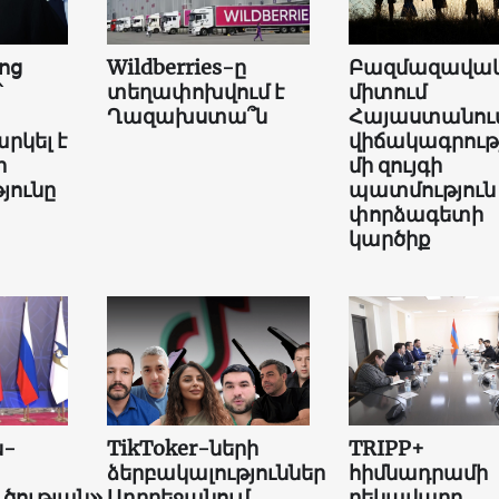
ոց
Wildberries-ը
Բազմազավակ
՝
տեղափոխվում է
միտում
Ղազախստա՞ն
Հայաստանում
րկել է
վիճակագրությ
ի
մի զույգի
յունը
պատմություն
փորձագետի
կարծիք
ն-
TikToker-ների
TRIPP+
ձերբակալություններ
հիմնադրամի
ւծության»
Ադրբեջանում.
ղեկավարը