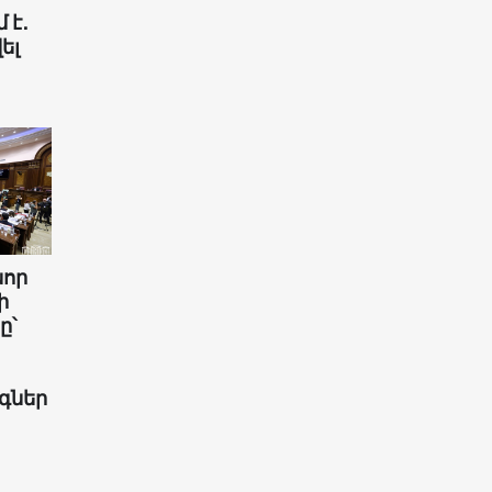
 է․
ել
նոր
ի
ը՝
գներ