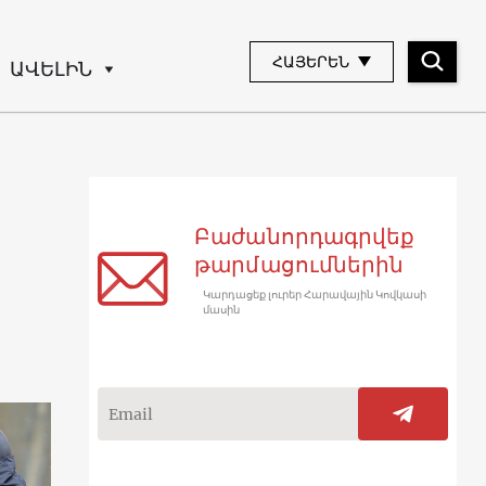
ՀԱՅԵՐԵՆ
ԱՎԵԼԻՆ
Բաժանորդագրվեք
թարմացումներին
Կարդացեք լուրեր Հարավային Կովկասի
մասին