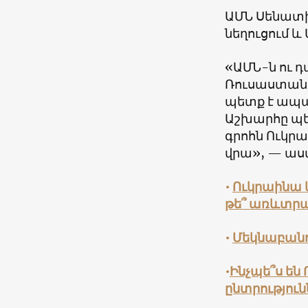
ԱՄՆ Սենատի
նեղուցում և
«ԱՄՆ-ն ու 
Ռուսաստանի
պետք է ապա
Աշխարհը պե
գրոհն Ուկր
վրա», — աս
•
Ուկրաինա 
թե՞ առևտրա
•
Մեկնաբանու
•
Ինչպե՞ս ե
ընտրություն