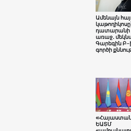
Ամենայն հայ
կաթողիկոսը
դատարանի
առաջ․ մեկնա
Գարեգին Բ-
գործի քննութ
«Հայաստա
ԵԱՏՄ
«ամուսնալո