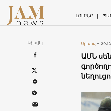
ԼՈՒՐԵՐ
ՊԱ
Կիսվել
Արխիվ
-
20.12
ԱՄՆ սե
գործողո
նեղուցո