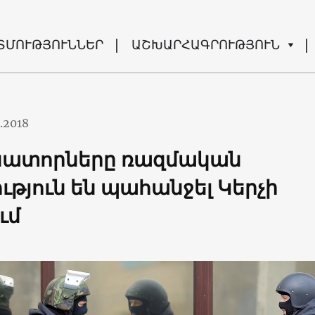
ՏՄՈՒԹՅՈՒՆՆԵՐ
ԱՇԽԱՐՀԱԳՐՈՒԹՅՈՒՆ
.2018
նատորները ռազմական
ւթյուն են պահանջել Կերչի
ւմ