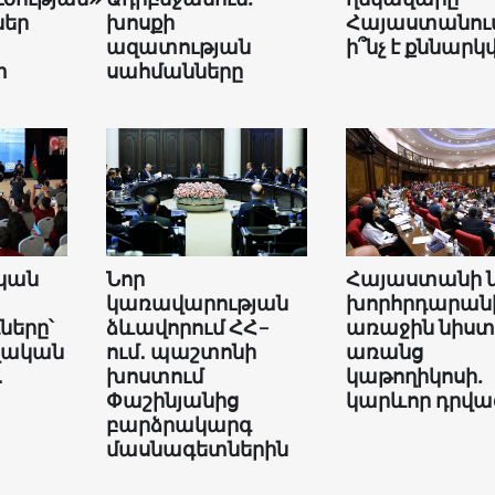
եր
խոսքի
Հայաստանում
ազատության
ի՞նչ է քննարկվ
տ
սահմանները
կան
Նոր
Հայաստանի 
կառավարության
խորհրդարան
երը՝
ձևավորում ՀՀ-
առաջին նիստ
վական
ում․ պաշտոնի
առանց
․
խոստում
կաթողիկոսի.
Փաշինյանից
կարևոր դրվա
բարձրակարգ
մասնագետներին