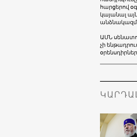
հարցերով օգ
կայանալ այ
անձնակազմն
ԱՄՆ սենատո
չի ենթադրու
օրենսդիրնե
ԿԱՐԴԱ