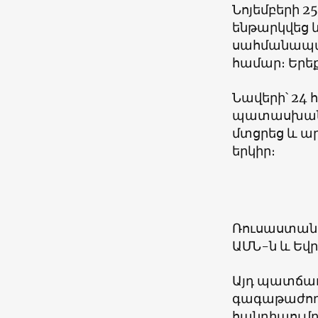
Նոյեմբերի 
ենթարկվեց և
սահմանապա
համար։ Երե
Նավերի՝ 24
պատասխան Կ
մտցրեց և ա
երկիր։
Ռուսաստանի 
ԱՄՆ-ն և Եվր
Այդ պատճառ
գագաթաժողո
հանդիպումը