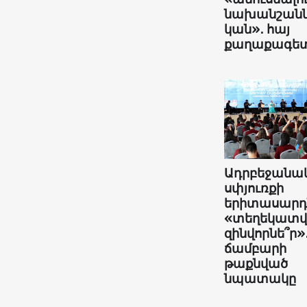
նախանշանն
կան»․ հայ
քաղաքագե
Ադրբեջանա
սփյուռքի
երիտասարդն
«տեղեկատ
զինվորնե՞ր»
ճամբարի
թաքնված
նպատակը