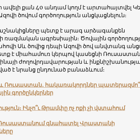
 ավելի քան 40 անդամ կողմ է արտահայտվել Կե
 Ազովի ծովում գործողություն անցկացնելուն։
դաշնակիցները պետք է արագ արձագանքեն
 ռազմական ագրեսիային։ Ծովային գործողությ
հովի Սև ծովից դեպի Ազովի ծով անվտանգ անցո
տք է միահամուռ կերպով կասեցնի Ռուսաստա
աինայի ժողովրդավարության և ինքնիշխանությ
ված է նրանց ընդունած բանաձևում։
և Ռուսաստան․ հակառակորդներ պատերազմո՞
յին գործընկերներ
թյուն։ Ինչո՞ւ Թրամփը ոչ ոքի չի վստահում
ն Ռուսաստանում գնահատել Վրաստանի
ները