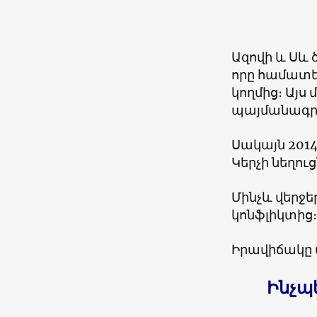
Ազովի և Սև 
որը համատե
կողմից։ Այս
պայմանագր
Սակայն 201
Կերչի նեղու
Մինչև վերջե
կոնֆլիկտից։
Իրավիճակը
Ինչպ