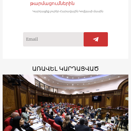
թարմացումներին
Կարդացեք լուրեր Հարավային Կովկասի մասին
ԱՌԱՎԵԼ ԿԱՐԴԱՑՎԱԾ