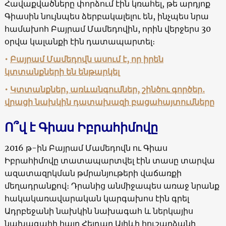
Հավաքվածները փորձում էին կռահել, թե արդյոք
Գիասին նույնպես ձերբակալելու են, ինչպես նրա
համախոհ Բայրամ Մամեդովին, որին վերջերս 30
օրվա կալանքի էին դատապարտել։
•
Բայրամ Մամեդովն ասում է, որ իրեն
կտտանքների են ենթարկել
•
Կտտանքներ, առևանգումներ, շինծու գործեր․
վրացի նախկին դատախազի բացահայտումները
Ո՞վ է Գիաս Իբրահիմովը
2016 թ-ին Բայրամ Մամեդովն ու Գիաս
Իբրահիմովը տատապարտվել էին տասը տարվա
ազատազրկման թմրանյութերի վաճառքի
մեղադրանքով։ Դրանից անմիջապես առաջ նրանք
հակակառավարական կարգախոս էին գրել
Ադրբեջանի նախկին նախագահ և ներկայիս
նախագահի հայր Հեյդար Ալիևի հուշարձանի