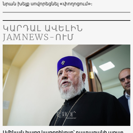
նրան խելք սովորեցնել «փողոցում»։
ԿԱՐԴԱԼ ԱՎԵԼԻՆ
JAMNEWS-ՈՒՄ
Ամենայն հայոց կաթողիկոսը՝ դատարանի առաջ․