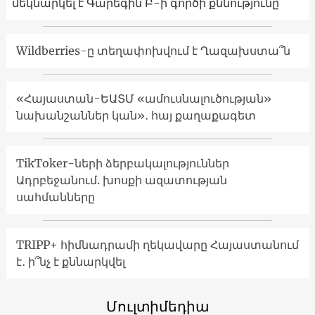
մեկնարկել է Գարեգին Բ-ի գործի քննությունը
Wildberries-ը տեղափոխվում է Ղազախստա՞ն
«Հայաստան-ԵԱՏՄ «ամուսնալուծության»
նախանշաններ կան»․ հայ քաղաքագետ
TikToker-ների ձերբակալություններ
Ադրբեջանում. խոսքի ազատության
սահմանները
TRIPP+ հիմնադրամի ղեկավարը Հայաստանում
է․ ի՞նչ է քննարկվել
Մուլտիմեդիա