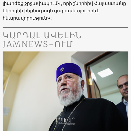
լիարժեք շրջափակում», որի շնորհիվ Հայաստանը
կկորցնի ինքնուրույն զարգանալու որևէ
հնարավորություն»։
ԿԱՐԴԱԼ ԱՎԵԼԻՆ
JAMNEWS-ՈՒՄ