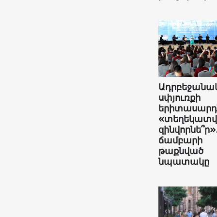
Ադրբեջանա
սփյուռքի
երիտասարդն
«տեղեկատ
զինվորնե՞ր»
ճամբարի
թաքնված
նպատակը