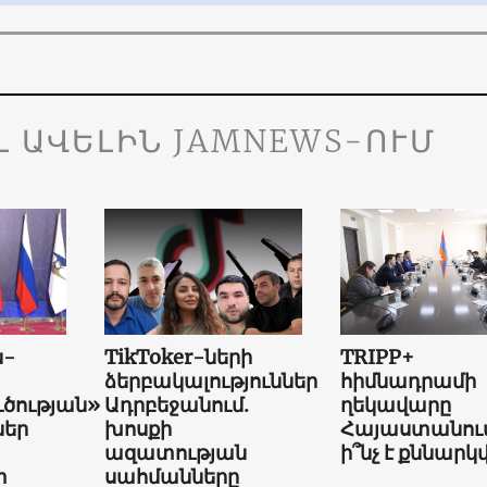
Լ ԱՎԵԼԻՆ JAMNEWS-ՈՒՄ
ն-
TikToker-ների
TRIPP+
ձերբակալություններ
հիմնադրամի
ւծության»
Ադրբեջանում.
ղեկավարը
եր
խոսքի
Հայաստանում
ազատության
ի՞նչ է քննարկվ
տ
սահմանները