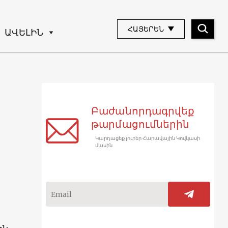
ՀԱՅԵՐԵՆ
ԱՎԵԼԻՆ
Բաժանորդագրվեք
թարմացումներին
Կարդացեք լուրեր Հարավային Կովկասի
մասին