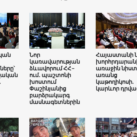
կան
Նոր
Հայաստանի 
կառավարության
խորհրդարան
երը՝
ձևավորում ՀՀ-
առաջին նիստ
վական
ում․ պաշտոնի
առանց
․
խոստում
կաթողիկոսի.
Փաշինյանից
կարևոր դրվա
բարձրակարգ
մասնագետներին