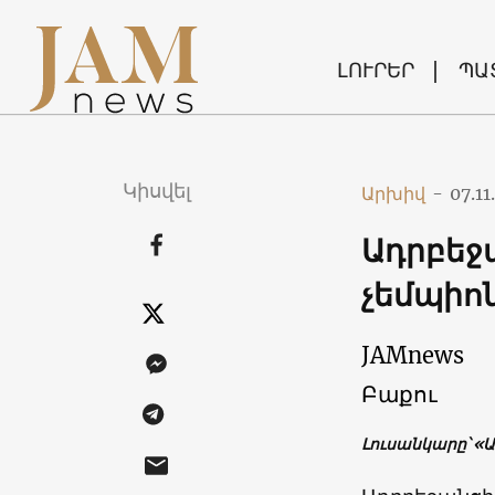
ԼՈՒՐԵՐ
ՊԱ
Կիսվել
Արխիվ
-
07.11
Ադրբեջ
չեմպիո
JAMnews
Բաքու
Լուսանկարը՝ «