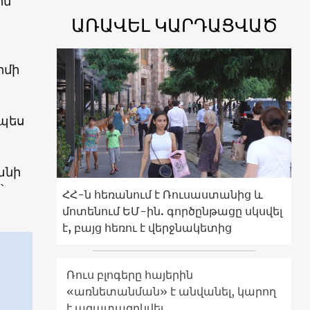
ին
ԱՌԱՎԵԼ ԿԱՐԴԱՑՎԱԾ
իմի
նպես
անի
՝
ՀՀ-ն հեռանում է Ռուսաստանից և
մոտենում ԵՄ-ին. գործընթացը սկսվել
է, բայց հեռու է վերջնակետից
Ռուս բլոգերը հայերին
«առնետանման» է անվանել, կարող
է ազատազրկվել