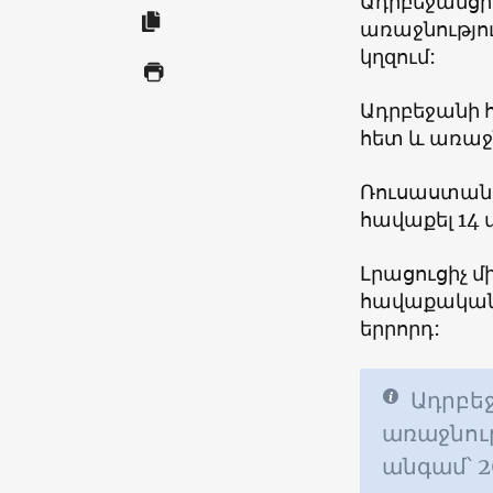
Ադրբեջանցի
առաջնությու
կղզում:
Ադրբեջանի 
հետ և առաջն
Ռուսաստանի
հավաքել 14 
Լրացուցիչ մ
հավաքականը
երրորդ:
Ադրբե
առաջնութ
անգամ՝ 20