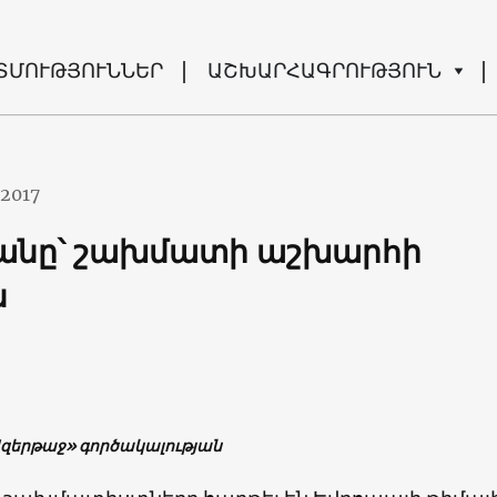
ՏՄՈՒԹՅՈՒՆՆԵՐ
ԱՇԽԱՐՀԱԳՐՈՒԹՅՈՒՆ
.2017
անը՝ շախմատի աշխարհի
ն
Ազերթաջ» գործակալության