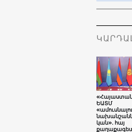
ԿԱՐԴԱ
«Հայաստա
ԵԱՏՄ
«ամուսնալո
նախանշանն
կան»․ հայ
քաղաքագե