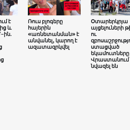
ւմ է
Ռուս բլոգերը
Օտարերկրյա
ից և
հայերին
այցելուների թ
-ին.
«առնետանման» է
ու
անվանել, կարող է
զբոսաշրջությ
ց
ազատազրկվել
ստացված
եկամուտները
ից
Վրաստանում
նվազել են