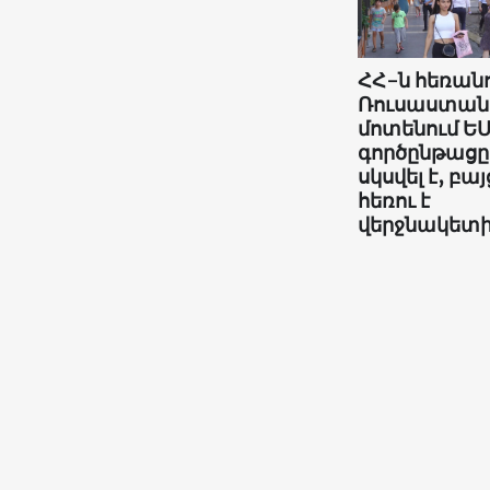
ՀՀ-ն հեռանո
Ռուսաստան
մոտենում ԵՄ
գործընթացը
սկսվել է, բայ
հեռու է
վերջնակետ