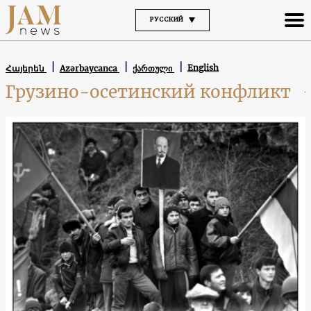
РУССКИЙ
English
Հայերեն
Azərbaycanca
ქართული
Грузино-осетинский конфликт