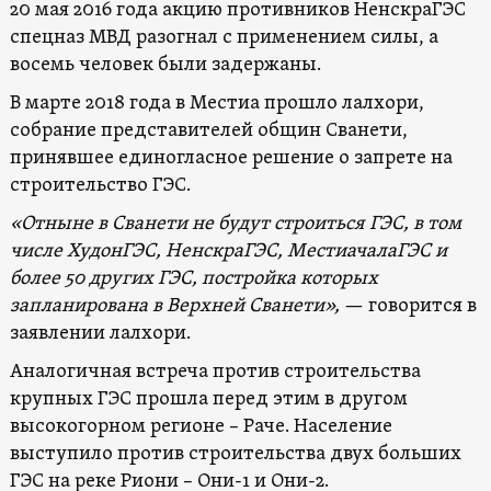
20 мая 2016 года акцию противников НенскраГЭС
спецназ МВД разогнал с применением силы, а
восемь человек были задержаны.
В марте 2018 года в Местиа прошло лалхори,
собрание представителей общин Сванети,
принявшее единогласное решение о запрете на
строительство ГЭС.
«Отныне в Сванети не будут строиться ГЭС, в том
числе ХудонГЭС, НенскраГЭС, МестиачалаГЭС и
более 50 других ГЭС, постройка которых
запланирована в Верхней Сванети»,
— говорится в
заявлении лалхори.
Аналогичная встреча против строительства
крупных ГЭС прошла перед этим в другом
высокогорном регионе – Раче. Население
выступило против строительства двух больших
ГЭС на реке Риони – Они-1 и Они-2.