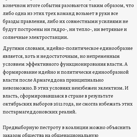
конечном итоге события разовьются таким образом, что
либо одна из этих трех команд возьмет в руки все
бразды правления, либо их совместными усилиями не
будут построены ни гидро-, ни тепло-, ни ветряные и
солнечные электростанции.
Другими словами, идейно-политическое единообразие
является, хоть и недостаточным, но непременным
условием эффективного функционирования власти. А
формирование идейно и политически единообразной
власти после Армагеддона принципиально
невозможно. В этих условиях неизбежен эклектизм. И
власть, сформировавшаяся в стране в результате
октябрьских выборов 2012 года, не смогла избежать этих
постармагеддоновских реалий.
Предвыборную пестроту в коалиции можно объяснить
заказом общества на общенациональную