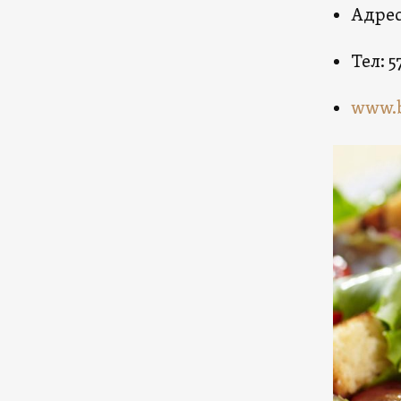
Адрес
Teл: 5
www.b