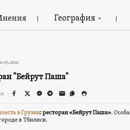
География
Мнения
0.05.2021
ран "Бейрут Паша"
ся
поесть в Грузии
: ресторан «Бейрут Паша»
. Особ
городе в Тбилиси.