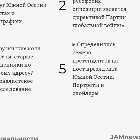
2
русофобия
уг Южной Осетии
оппозиции является
ктах и
директивой Партии
графиях
глобальной войны»
Определились
рузинские колл-
семеро
нтры: старые
претендентов на
5
шенники по
пост президента
вому адресу?
Южной Осетии.
рналистское
Портреты и
сследование
спойлеры
JAMnews
циальности