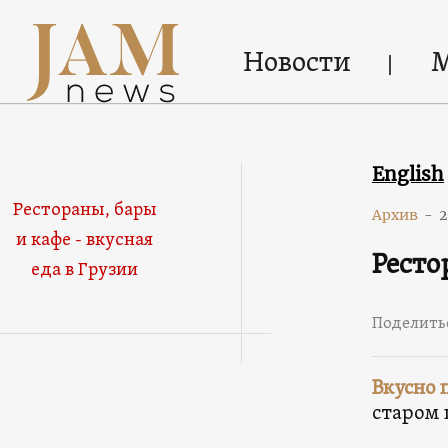
Новости
English
Рестораны, бары
Архив
-
2
и кафе - вкусная
Ресто
еда в Грузии
Поделить
Вкусно 
старом 