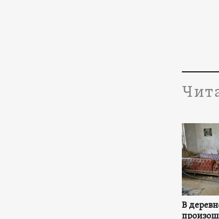
Чит
В деревн
произош