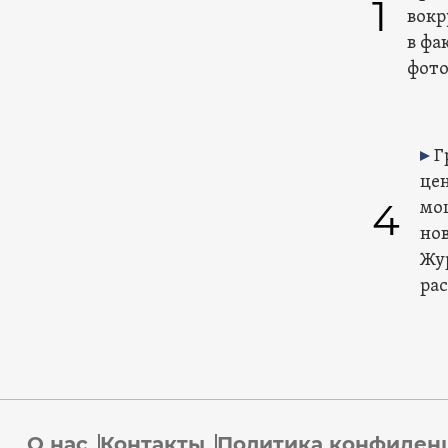
1
вокр
в фа
фото
Г
це
4
мо
но
Жу
ра
О нас
Контакты
Политика конфиден