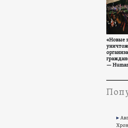
«Новые з
уничтож
организ
граждан
— Human
Попу
Авг
Хрон