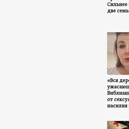
Сильнее 
две семь
«Вся дер
ужасающ
Виблиан
от сексу
насилия 