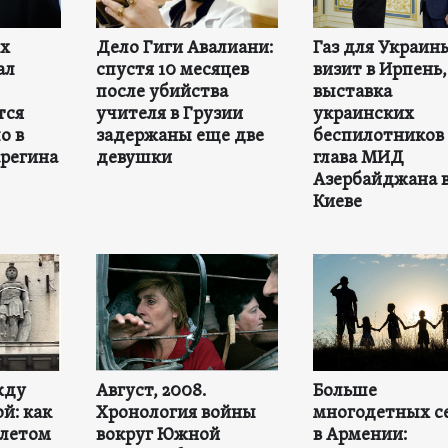
ех
Дело Гиги Авалиани:
Газ для Украин
ал
спустя 10 месяцев
визит в Ирпень,
после убийства
выставка
тся
учителя в Грузии
украинских
о в
задержаны еще две
беспилотников 
регина
девушки
глава МИД
Азербайджана 
Киеве
жду
Август, 2008.
Больше
й: как
Хронология войны
многодетных с
 летом
вокруг Южной
в Армении: