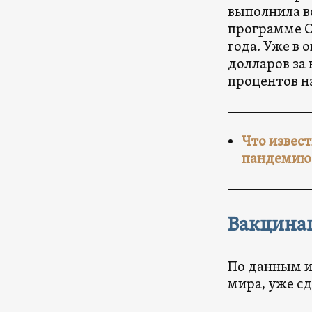
выполнила в
программе CO
года. Уже в 
долларов за 
процентов н
Что извест
пандемию 
Вакцинац
По данным 
мира, уже с