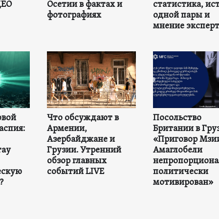
ДЕО
Осетии в фактах и
статистика, ис
фотографиях
одной пары и
мнение экспер
овой
Что обсуждают в
Посольство
аспия:
Армении,
Британии в Гру
Азербайджане и
«Приговор Мзи
тау
Грузии. Утренний
Амаглобели
обзор главных
непропорциона
ескую
событий LIVE
политически
?
мотивирован»