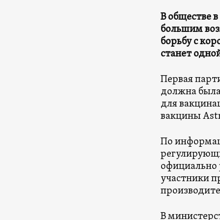
В обществе в
большим воз
борьбу с кор
станет одной
Первая парти
должна была
для вакцина
вакцины Ast
По информац
регулирующ
официально 
участники п
производите
В министерс