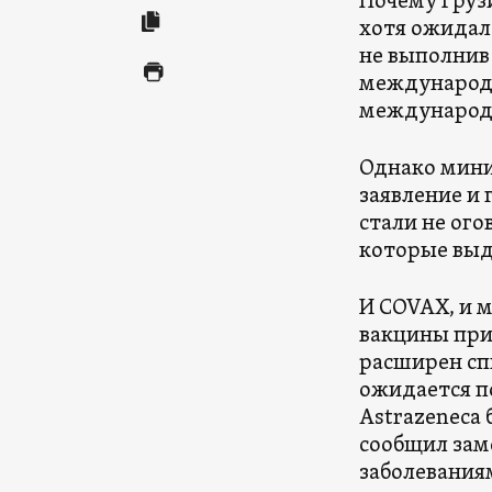
Почему Грузи
хотя ожидал
не выполнив
международн
международ
Однако мини
заявление и 
стали не ог
которые выд
И COVAX, и м
вакцины приб
расширен спи
ожидается п
Astrazeneca
сообщил зам
заболевания