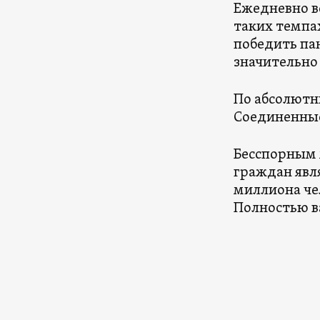
Ежедневно в
таких темпах
победить па
значительно 
По абсолютн
Соединенные
Бесспорным 
граждан явля
миллиона чел
Полностью в