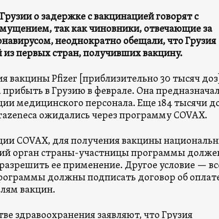
 Грузии о задержке с вакцинацией говорят с
мущением, так как чиновники, отвечающие за
онавирусом, неоднократно обещали, что Грузия
 из первых стран, получивших вакцину.
я вакцины Pfizer [приблизительно 30 тысяч доз
 прибыть в Грузию в феврале. Она предназнача
ции медицинского персонала. Еще 184 тысячи д
razeneca ожидались через программу COVAX.
ии COVAX, для получения вакцины националь
ий орган страны-участницы программы долже
разрешить ее применение. Другое условие — вс
рограммы должны подписать договор об оплат
лям вакцин.
тве здравоохранения заявляют, что Грузия