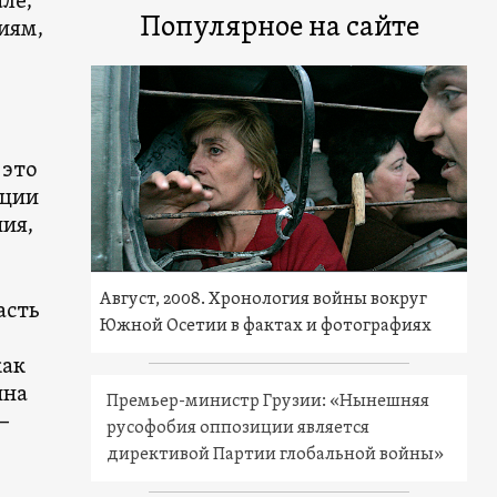
ле,
Популярное на сайте
иям,
 это
ации
ия,
Август, 2008. Хронология войны вокруг
асть
Южной Осетии в фактах и фотографиях
как
ина
Премьер-министр Грузии: «Нынешняя
—
русофобия оппозиции является
директивой Партии глобальной войны»