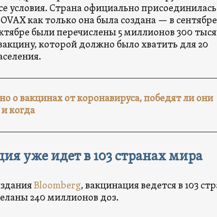
се условия. Страна официально присоединилась
VAX как только она была создана — в сентябре
октябре были перечислены 5 миллионов 300 тыся
вакцину, которой должно было хватить для 20
аселения.
но о вакцинах от коронавируса, победят ли они
и когда
ия уже идет в 103 странах мира
издания
Bloomberg
, вакцинация ведется в 103 ст
деланы 240 миллионов доз.