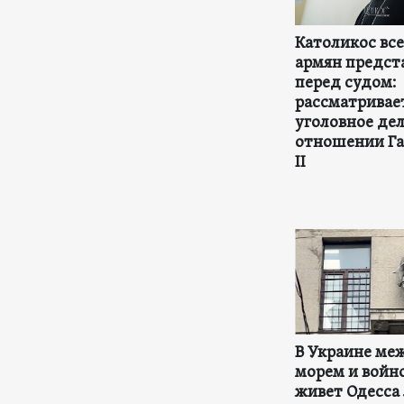
Католикос вс
армян предст
перед судом:
рассматривае
уголовное дел
отношении Га
II
В Украине ме
морем и войно
живет Одесса