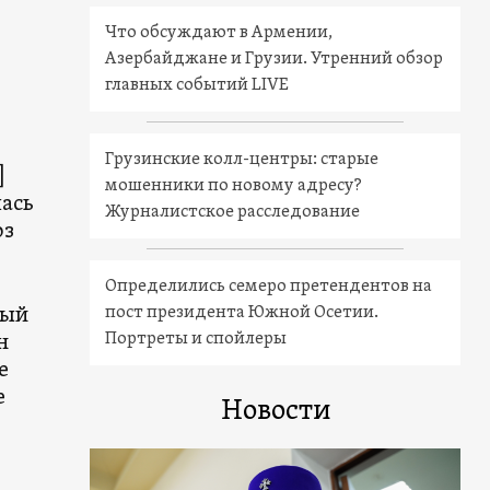
Что обсуждают в Армении,
Азербайджане и Грузии. Утренний обзор
главных событий LIVE
Грузинские колл-центры: старые
]
мошенники по новому адресу?
лась
Журналистское расследование
оз
Определились семеро претендентов на
пост президента Южной Осетии.
ный
Портреты и спойлеры
н
е
е
Новости