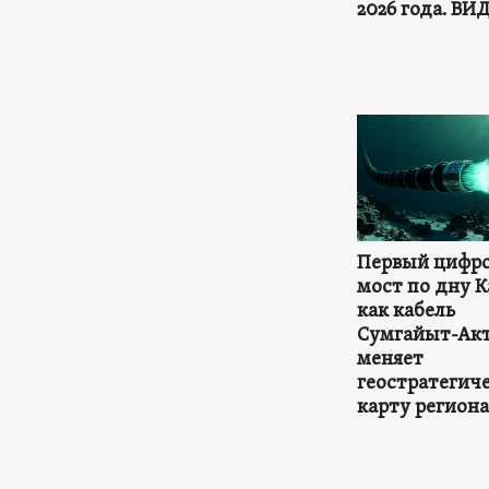
2026 года. ВИ
Первый цифр
мост по дну К
как кабель
Сумгайыт-Ак
меняет
геостратегич
карту региона