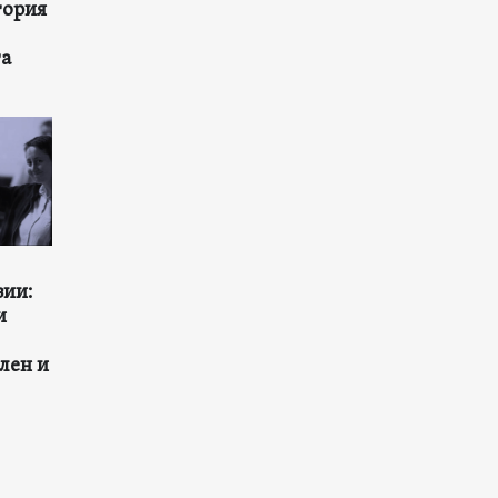
тория
та
зии:
и
лен и