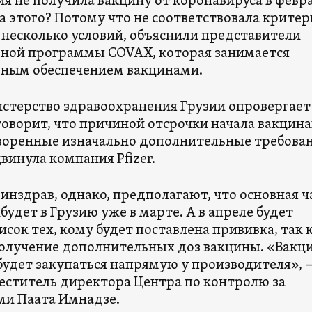
я не получила вакцину от коронавируса в февра
а этого? Потому что не соответствовала критер
 несколько условий, объяснили представители
ой программы COVAX, которая занимается
ным обеспечением вакцинами.
стерство здравоохранения Грузии опровергает
говорит, что причиной отсрочки начала вакцин
оворенные изначально дополнительные требован
винула компания Pfizer.
инздрав, однако, предполагают, что основная ч
удет в Грузию уже в марте. А в апреле будет
сок тех, кому будет поставлена прививка, так 
олучение дополнительных доз вакцины. «Вакц
 будет закупаться напрямую у производителя», 
еститель директора Центра по контролю за
ми Паата Имнадзе.