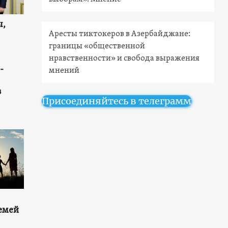
ы,
Аресты тиктокеров в Азербайджане:
границы «общественной
нравственности» и свобода выражения
-
мнений
в
Присоединяйтесь в телеграмм
емей