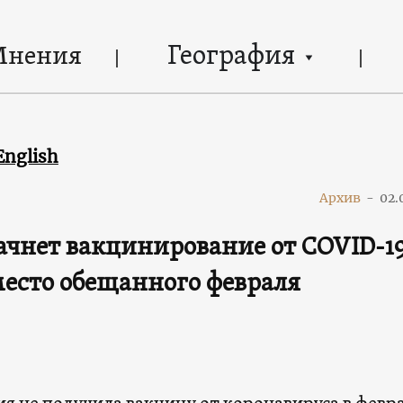
География
Мнения
English
Архив
-
02.
ачнет вакцинирование от COVID-19
место обещанного февраля