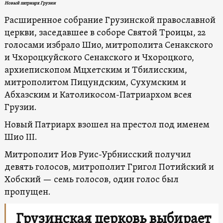
Новый патриарх Грузии
Расширенное собрание Грузинской православной
церкви, заседавшее в соборе Святой Троицы, 22
голосами избрало Шио, митрополита
Сенакского
и Чхороцкуйского Сенакского и Чхороцкого,
архиепископом Мцхетским и Тбилисским,
митрополитом Пицундским, Сухумским и
Абхазским и Католикосом-Патриархом всея
Грузии.
Новый Патриарх взошел на престол под именем
Шио III.
Митрополит Иов Руис-Урбнисский получил
девять голосов, митрополит Григол Потийский и
Хобский — семь голосов, один голос был
пропущен.
Грузинская церковь выбирает