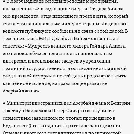
● В Азербайджане сегодня проходят мероприятия,
посвященные 22-й годовщине смерти Гейдара Алиева,
экс-президента, отца нынешнего президента, который
считается национальным лидером страны. Лидеры все
ведомств публикуют сообщения в связи с этой датой. В
том числе глава МИД Джейхун Байрамов написал в
соцсетях: «Мудрость великого лидера Гейдара Алиева,
его непоколебимая преданность национальным
интересам и неоценимые заслуги в укреплении
традиций государственности оставили неизгладимый
след в нашей истории и по сей день продолжают жить
как ценное наследие, направляющее развитие
Азербайджана».
● Министры иностранных дел Азербайджана и Венгрии
Джейхун Байрамов и Петер Сийярто выступили с
совместным заявлением по итогам прошедшего в
Будапеште 3-го заседания Стратегического диалога.
Отмечен прогресс в сотрудничестве в политической,