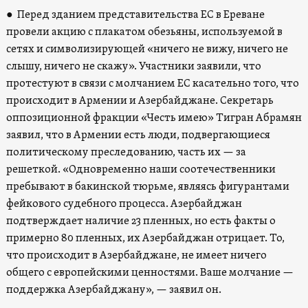
● Перед зданием представительства ЕС в Ереване
провели акцию с плакатом обезьяны, используемой в
сетях и символизирующей
«
ничего не вижу, ничего не
слышу, ничего не скажу
»
. Участники заявили, что
протестуют в связи с молчанием ЕС касательно того, что
происходит в Армении и Азербайджане.
Секретарь
оппозиционной фракции «Честь имею» Тигран Абрамян
заявил, что в Армении есть люди, подвергающиеся
политическому преследованию, часть их — за
решеткой.
«
Одновременно наши соотечественники
пребывают в бакинской тюрьме, являясь фигурантами
фейкового судебного процесса. Азербайджан
подтверждает наличие 23 пленных, но есть факты о
примерно 80 пленных, их Азербайджан отрицает
.
То,
что происходит в Азербайджане, не имеет ничего
общего с европейскими ценностями. Ваше молчание —
поддержка Азербайджану», — заявил он.