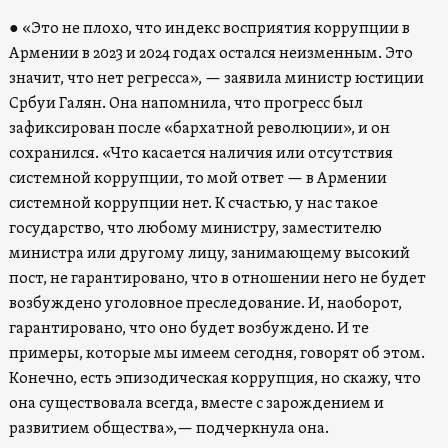
●
«
Это не плохо, что индекс восприятия коррупции в
Армении в 2023 и 2024 годах остался неизменным. Это
значит, что нет регресса
»
, — заявила министр юстиции
Србуи Галян. Она напомнила, что прогресс был
зафиксирован после
«бархатной революции», и он
сохранился. «
Что касается наличия или отсутствия
системной коррупции, то мой ответ — в Армении
системной коррупции нет.
К счастью, у нас такое
государство, что любому министру, заместителю
министра или другому лицу, занимающему высокий
пост, не гарантировано, что в отношении него не будет
возбуждено уголовное преследование. И, наоборот,
гарантировано, что оно будет возбуждено. И те
примеры, которые мы имеем сегодня, говорят об этом.
Конечно, есть эпизодическая коррупция, но скажу, что
она существовала всегда, вместе с зарождением и
развитием общества
»,
— подчеркнула она.