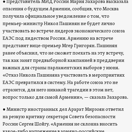
● Представитель МИД России Мария Захарова высказала
опасения о будущем Армении, сообщив, что Москва
получила официальное уведомление о том, что
премьер-министр Никол Пашинян не будет лично
участвовать во встрече лидеров экономического союза
ЕАЭС под лидеством России. Армению на встрече
представит вице-премьер Мгер Григорян. Пашинян
ранее объяснил, что не сможет поехать на эту встречу,
так как занят предвыборной кампанией в преддверии
важных для страны парламентских выборов 7 июня.
«Отказ Никола Пашиняна участвовать в мероприятиях
ЕАЭС превратился в систему. На работе союза это не
отразится, для него никакой трагедии в этом нет,
вопрос только для самой Армении», — сказала Захарова.
● Министр иностранных дел Арарат Мирзоян ответил
на резкую критику секретаря Совета безопасности
России Сергея Шойгу. «Армения не склонна вносить
какое-либо напряжение в армяно-российские