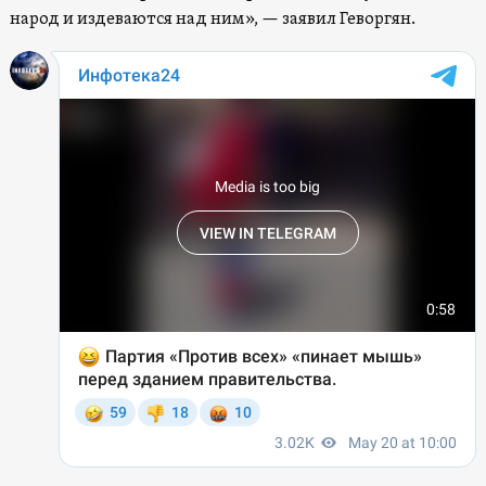
народ и издеваются над ним», — заявил Геворгян.