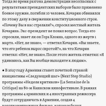
Тогда во время разгона демонстрации несогласных с
результатами президентских выборов было применено
боевое оружие, погибли 10 человек. Кочарян обвинялся
по этому делу в свержении конституционного строя.
«Почему Вы в нас стреляли?», спросил местный житель
Кочаряна. Экс-президент не понял вопрос. Тогда его
спросили, знает ли он Гора Клояна, одного из жертв 1
марта. «Нет, не знаю», — ответил Кочарян. «Вы знаете,
что его ребенок вырос сиротой?», на что Кочарян
ответил: «Нет, не знаю». После этого житель отметил: «Я
удивляюсь, как Вы вообще выходите к людям».
● В 2027 году Армения станет почетной страной
инициативы «Следующий шаг» (Next Step Studio)
программы «Неделя критиков» (La Semaine de la
Critique) на 80-м Каннском кинофестивале. В рамках
программы 4 армянских и 4 иностранных режиссера
будут сотрудничать в Армении, создав 4