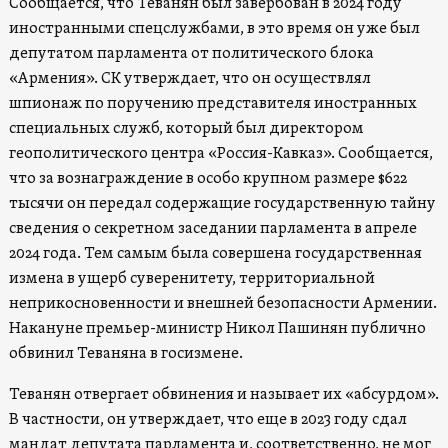
Сообщается, что Теванян был завербован в 2024 году
иностранными спецслужбами, в это время он уже был
депутатом парламента от политического блока
«Армения». СК утверждает, что он осуществлял
шпионаж по поручению представителя иностранных
специальных служб, который был директором
геополитического центра «Россия-Кавказ». Сообщается,
что за вознаграждение в особо крупном размере $622
тысячи он передал содержащие государственную тайну
сведения о секретном заседании парламента в апреле
2024 года. Тем самым была совершена государственная
измена в ущерб суверенитету, территориальной
неприкосновенности и внешней безопасности Армении.
Накануне премьер-министр Никол Пашинян публично
обвинил Теваняна в госизмене.
Теванян отвергает обвинения и называет их «абсурдом».
В частности, он утверждает, что еще в 2023 году сдал
мандат депутата парламента и, соответственно, не мог