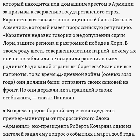
который находится под домашним арестом в Армении
за призывы к свержению государствненого строя.
Карапетян возглавляет оппозиционный блок «Сильная
Армения», который имеет пророссийскую репутацию.
«Карапетян недавно говорил о недопущении сдачи
Лори, защите региона и разгромной победе в Лори. В
твоем роду шесть совершеннолетних парней, почему же
они не погибли или не получили ранения во имя
родины? Ради какой страны вы боретесь? Если они все
патриоты, то во время 44-дневной войны (осенью 2020
года) они должны были отправить своих сыновей на
фронт. Но они держали их за границей в своих
особняках», — сказал Папикян.
● Во время предвыборной встречи кандидата в
премьер-министры от пророссийского блока
«Армения», экс-президента Роберта Кочаряна один из
жителей задал ему вопрос о событиях 1 марта 2008 года.