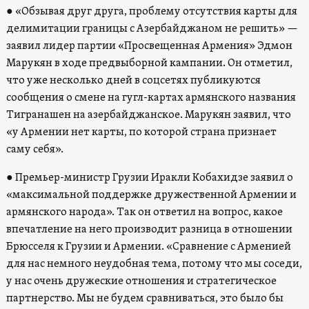
● «Обзывая друг друга, проблему отсутствия карты для
делимитации границы с Азербайджаном не решить» —
заявил лидер партии «Просвещенная Армения» Эдмон
Марукян в ходе предвыборной кампании. Он отметил,
что уже несколько дней в соцсетях публикуются
сообщения о смене на гугл-картах армянского названия
Тигранашен на азербайджанское. Марукян заявил, что
«у Армении нет карты, по которой страна признает
саму себя».
● Премьер-министр Грузии Иракли Кобахидзе заявил о
«максимальной поддержке дружественной Армении и
армянского народа». Так он ответил на вопрос, какое
впечатление на него производит разница в отношении
Брюсселя к Грузии и Армении. «Сравнение с Арменией
для нас немного неудобная тема, потому что мы соседи,
у нас очень дружеские отношения и стратегическое
партнерство. Мы не будем сравниваться, это было бы