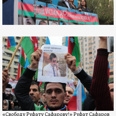
«Свободу Руфату Сафарову!» Руфат Сафаров