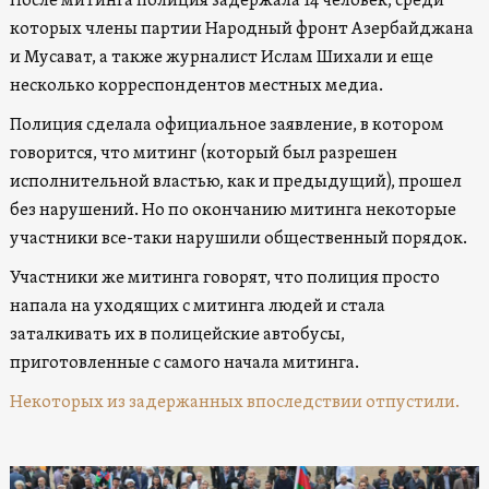
После митинга полиция задержала 14 человек, среди
которых члены партии Народный фронт Азербайджана
и Мусават, а также журналист Ислам Шихали и еще
несколько корреспондентов местных медиа.
Полиция сделала официальное заявление, в котором
говорится, что митинг (который был разрешен
исполнительной властью, как и предыдущий), прошел
без нарушений. Но по окончанию митинга некоторые
участники все-таки нарушили общественный порядок.
Участники же митинга говорят, что полиция просто
напала на уходящих с митинга людей и стала
заталкивать их в полицейские автобусы,
приготовленные с самого начала митинга.
Некоторых из задержанных впоследствии отпустили.