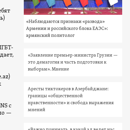
ебят
ь)
«Наблюдаются признаки «развода»
Армении и российского блока ЕАЭС»:
армянский политолог
ЛГБТ-
дает,
«Заявление премьер-министра Грузии —
это демагогия и часть подготовки к
выборам». Мнение
.az)
к
Аресты тиктокеров в Азербайджане:
границы «общественной
нравственности» и свобода выражения
aNS с
мнений
ло —
«Важно понимать, в какой ад ведет нас