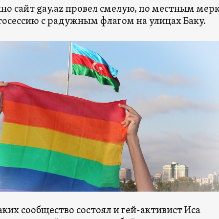
но сайт gay.az провел смелую, по местным мер
осессию с радужным флагом на улицах Баку.
аких сообщество состоял и гей-активист Иса