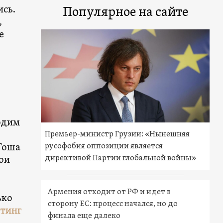
ись.
Популярное на сайте
,
е
ходим
Премьер-министр Грузии: «Нынешняя
русофобия оппозиции является
Гоша
директивой Партии глобальной войны»
ои
Армения отходит от РФ и идет в
ько
сторону ЕС: процесс начался, но до
тинг
финала еще далеко