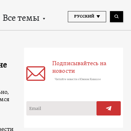
Все темы
РУССКИЙ
Подписывайтесь на
не
новости
Читайте новости о Южном Кавказе
ьно,
емся
вести