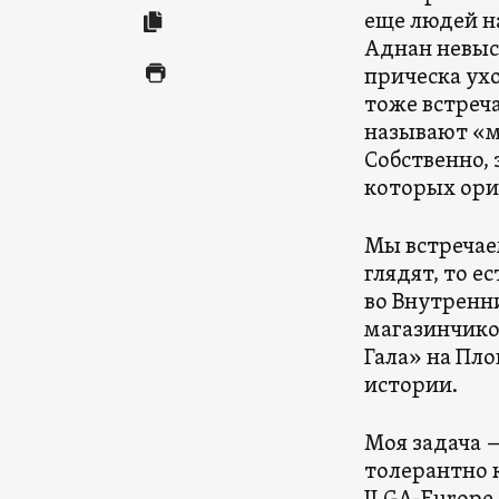
еще людей на
Аднан невысо
прическа ух
тоже встреч
называют «м
Собственно,
которых ори
Мы встречае
глядят, то е
во Внутренн
магазинчико
Гала» на Пл
истории.
Моя задача —
толерантно 