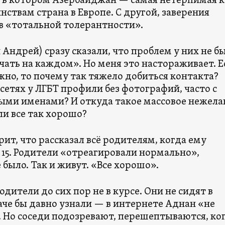
, в котором Азербайджан — самая нетерпимая к
ствам страна в Европе. С другой, заверения
 в «тотальной толерантности».
 Андрей) сразу сказали, что проблем у них не бы
чать на каждом». Но меня это настораживает. Е
жно, то почему так тяжело добиться контакта?
сетях у ЛГБТ профили без фотографий, часто с
и именами? И откуда такое массовое нежела
ли все так хорошо?
ит, что рассказал всё родителям, когда ему
 15. Родители «отреагировали нормально»,
 было. Так и живут. «Все хорошо».
одители до сих пор не в курсе. Они не сидят в
аче бы давно узнали — в интернете Аднан «не
. Но соседи подозревают, перешептываются, ко