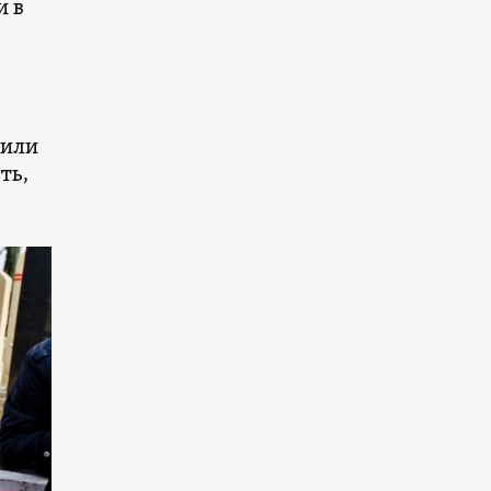
и в
лили
ть,