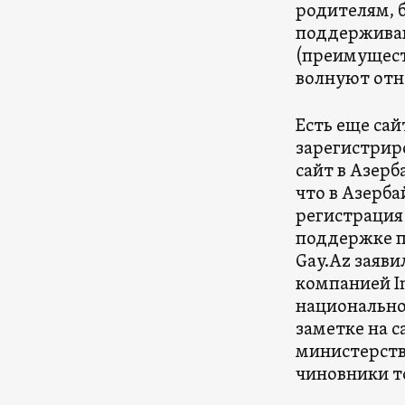
родителям, 
поддерживают
(преимущест
волнуют отн
Есть еще сай
зарегистрир
сайт в Азерб
что в Азерба
регистрация
поддержке по
Gay.Az заяви
компанией I
национально
заметке на с
министерство
чиновники то