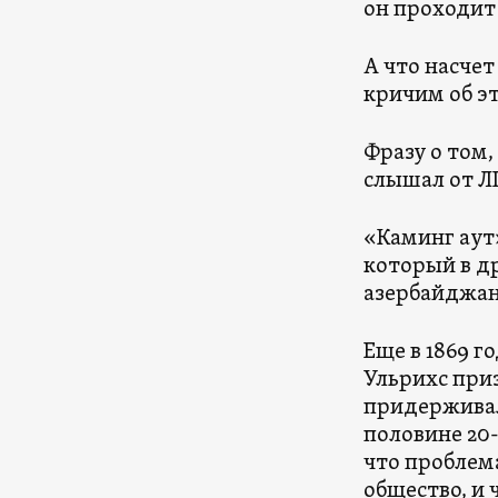
он проходит
А что насчет
кричим об э
Фразу о том,
слышал от Л
«Каминг аут»
который в д
азербайджан
Еще в 1869 г
Ульрихс при
придерживал
половине 20
что проблема
общество, и