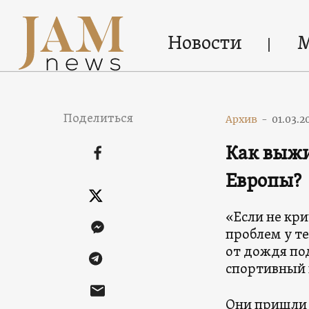
Новости
Поделиться
Архив
-
01.03.2
Как выжи
Европы?
«Если не кри
проблем у те
от дождя по
спортивный 
Они пришли 