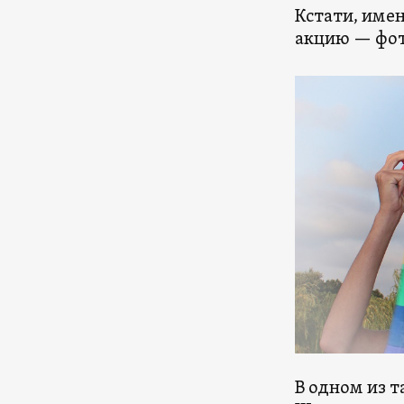
Кстати, имен
акцию — фот
В одном из т