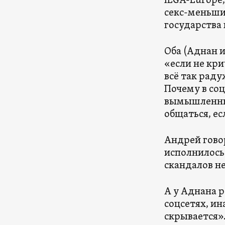
ILGA-Europe
секс-меньшин
государства
Оба (Аднан и
«если не кри
всё так раду
Почему в соц
вымышленным
общаться, ес
Андрей говор
исполнилось
скандалов не
А у Аднана р
соцсетях, ин
скрывается»