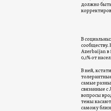
должно быть
корректиров
В социальных
сообществу.
Azerbaijan в
0,1% от насел
В ней, кстат
толерантные
самые разны
связанные с 
вопросы вро
темы касают
самому близ