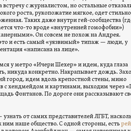
 встречу с журналистом, но остальные отказал
кого роста, рукопожатие мягкое, одет стильно
оженная. Таких даже внутри гей-сообщества (гд
ается что-то вроде «внутренней гомофобии»)
анерными». Он совсем не похож на Андрея.
 это и есть самый «уязвимый» типаж — люди, у
ентация «написана на лице».
мся у метро «Ичери Шехер» и идем, куда глаза
сть, никуда конкретно. Накрапывает дождь. За
ий город, идем вдоль крепостной стены, мимо
в с хендмейдом и картинами, выходим через «
ощадь Фонтанов. По дороге они рассказывают св
 узнать от самих представителей ЛГБТ, наскол
к ним наше общество. С одной стороны, есть
рей