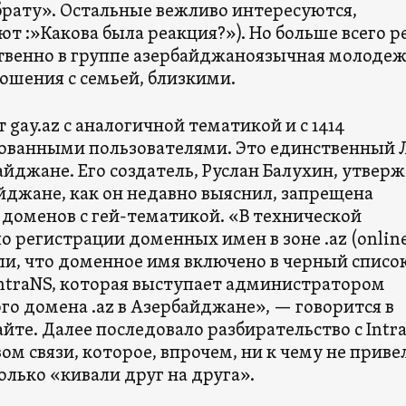
брату». Остальные вежливо интересуются,
 :»Какова была реакция?»). Но больше всего р
венно в группе азербайджаноязычная молодеж
ошения с семьей, близкими.
т gay.az c аналогичной тематикой и с 1414
ованными пользователями. Это единственный 
айджане. Его создатель, Руслан Балухин, утверж
йджане, как он недавно выяснил, запрещена
 доменов с гей-тематикой. «В технической
 регистрации доменных имен в зоне .az (online
ли, что доменное имя включено в черный списо
ntraNS, которая выступает администратором
го домена .az в Азербайджане», — говорится в
айте. Далее последовало разбирательство с Intr
м связи, которое, впрочем, ни к чему не приве
лько «кивали друг на друга».