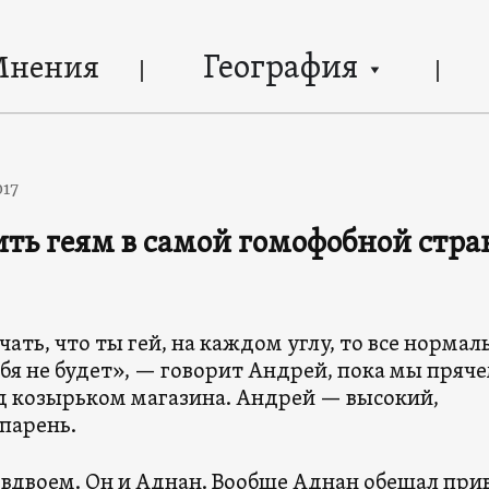
География
Мнения
017
ть геям в самой гомофобной стра
чать, что ты гей, на каждом углу, то все нормал
бя не будет», — говорит Андрей, пока мы пряч
д козырьком магазина. Андрей — высокий,
парень.
вдвоем. Он и Аднан. Вообще Аднан обещал при