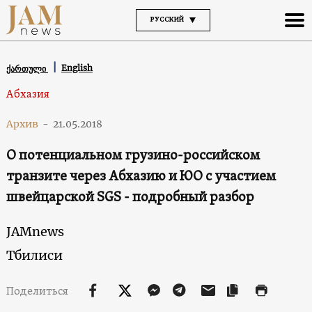
РУССКИЙ
English
ქართული
Абхазия
Архив
-
21.05.2018
О потенциальном грузино-российском
транзите через Абхазию и ЮО с участием
швейцарской SGS - подробный разбор
JAMnews
Тбилиси
Поделиться