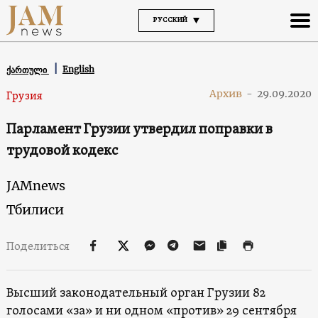
РУССКИЙ
English
ქართული
Архив
-
29.09.2020
Грузия
Парламент Грузии утвердил поправки в
трудовой кодекс
JAMnews
Тбилиси
Поделиться
Высший законодательный орган Грузии 82
голосами «за» и ни одном «против» 29 сентября