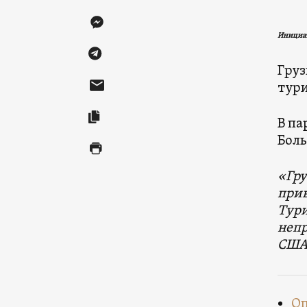
Инициат
Груз
тури
В па
Боль
«Гру
прив
Тури
непр
США,
Оп