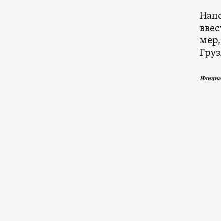
Напо
ввес
мер,
Груз
Инициат