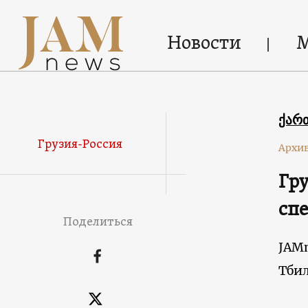
Новости
ქარ
Грузия-Россия
Архи
Гру
сп
Поделиться
JAM
Тби