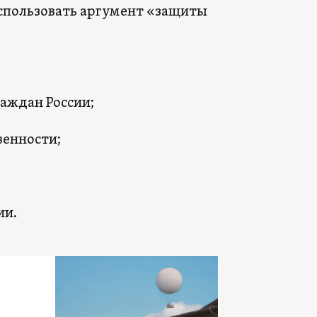
использовать аргумент «защиты
аждан России;
венности;
ии.