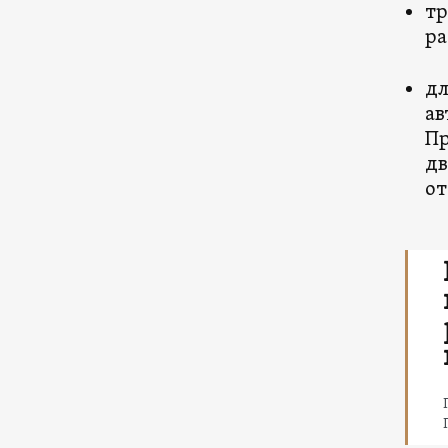
тр
ра
дл
ав
Пр
дв
от