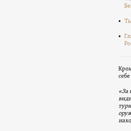
Бе
Ты
Гл
Ро
Кром
себе
«За 
видн
тури
оруж
нахо