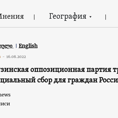
География
Мнения
თული
English
в
-
16.08.2022
зинская оппозиционная партия тр
ециальный сбор для граждан Росс
news
лиси