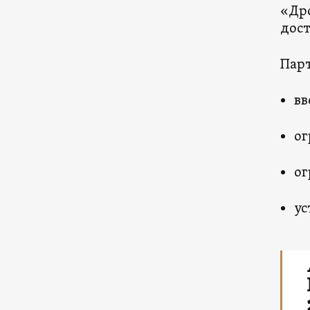
«Дро
дост
Парт
вв
ог
ог
ус