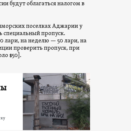
ии будут облагаться налогом в
риморских поселках Аджарии у
ь специальный пропуск.
0 лари, на неделю — 50 лари, на
иции проверить пропуск, при
ло $50].
ны
ику