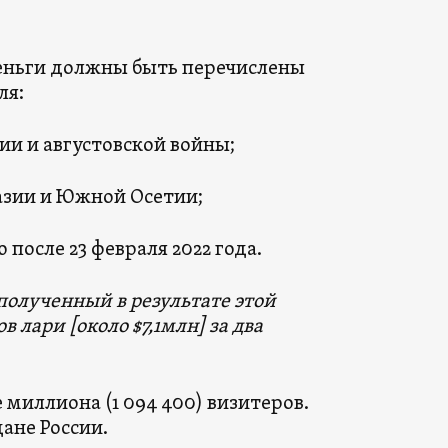
деньги должны быть перечислены
ля:
и и августовской войны;
зии и Южной Осетии;
осле 23 февраля 2022 года.
 полученный в результате этой
лари [около $7,1млн] за два
 миллиона (1 094 400) визитеров.
дане России.