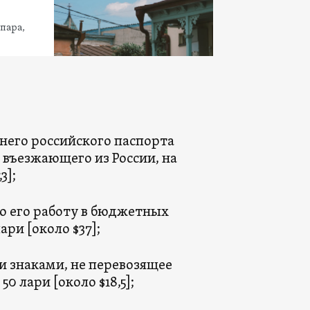
пара,
него российского паспорта
 въезжающего из России, на
3];
о его работу в бюджетных
ари [около $37];
 знаками, не перевозящее
0 лари [около $18,5];