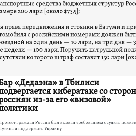
анспортные средства бюджетных структур Росс
змере 200 лари [около $73,5];
я права передвижения и стоянки в Батуми и п
томобиля с российскими номерами должен быт
оездной на один день — 10 лари, на три дня — 3
е недели — 100 лари. Поручить патрульной пол
сутствии которого штраф составит 150 лари [око
Бар «Дедаэна» в Тбилиси
подвергается кибератаке со сторо
россиян из-за его «визовой»
политики
Протест граждан России был вызван требованием осудить полит
Путина и поддержать Украину