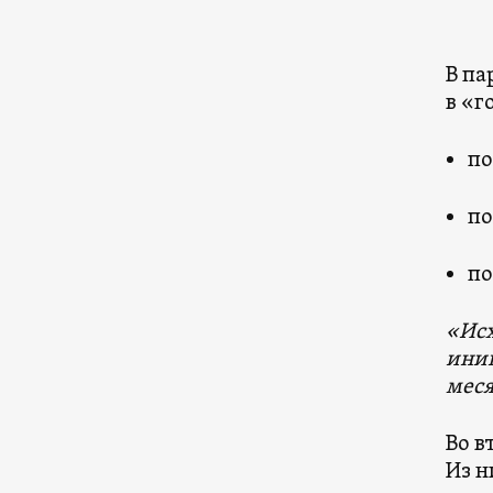
В па
в «г
по
по
по
«Исх
иниц
мес
Во в
Из н