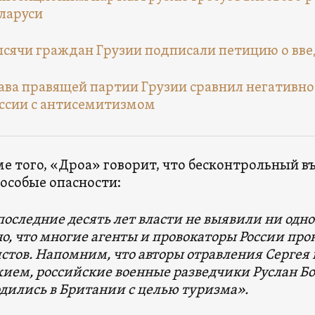
ларуси
сячи граждан Грузии подписали петицию о вве
ава правящей партии Грузии сравнил негативн
ссии с антисемитизмом
е того, «Дроа» говорит, что бесконтрольный въ
 особые опасности:
последние десять лет власти не выявили ни одно
о, что многие агенты и провокаторы России про
стов. Напомним, что авторы отравления Серге
ием, российские военные разведчики Руслан Бо
дились в Британии с целью туризма».