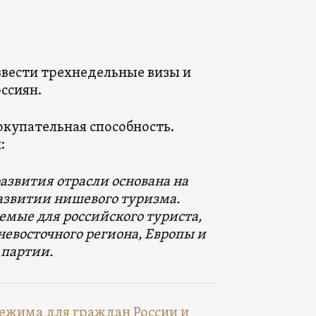
ввести трехнедельные визы и
ссиян.
покупательная способность.
:
развития отрасли основана на
азвитии нишевого туризма.
мые для российского туриста,
восточного региона, Европы и
 партии.
режима для граждан России и