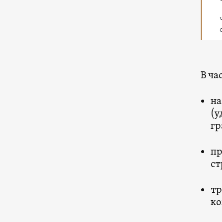
В ча
на
(у
гр
пр
ст
тр
ко