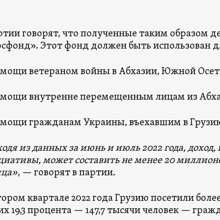
ртии говорят, что полученные таким образом 
осфонд». Этот фонд должен быть использован д
мощи ветераном войны в Абхазии, Южной Осети
мощи внутренне перемещенным лицам из Абха
мощи гражданам Украины, въехавшим в Грузию п
одя из данных за июнь и июль 2022 года, доход,
иативы, может составить не менее 20 миллионов 
яца»
, — говорят в партии.
тором квартале 2022 года Грузию посетили более
их 19,3 процента — 147,7 тысячи человек — граж