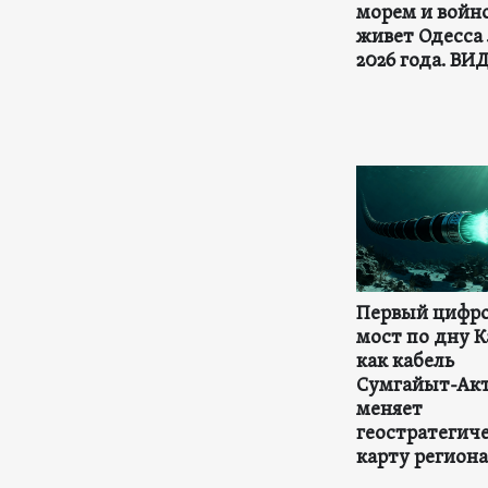
морем и войно
живет Одесса
2026 года. ВИ
Первый цифр
мост по дну К
как кабель
Сумгайыт-Ак
меняет
геостратегич
карту региона