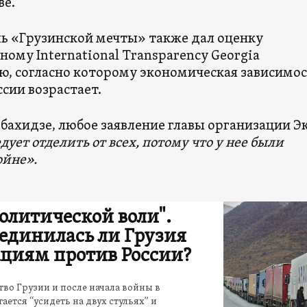
ве.
ь «Грузинской мечты» также дал оценку
ому International Transparency Georgia
ю, согласно которому экономическая зависимо
ссии возрастает.
бахидзе, любое заявление главы организации Э
дует отделить от всех, потому что у нее были
ойне».
политической воли".
единилась ли Грузия
кциям против России?
во Грузии и после начала войны в
ается “усидеть на двух стульях” и