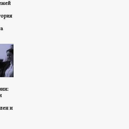
емей
тория
та
зии:
и
лен и