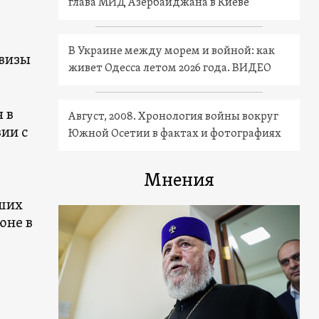
глава МИД Азербайджана в Киеве
В Украине между морем и войной: как
(визы
живет Одесса летом 2026 года. ВИДЕО
 в
Август, 2008. Хронология войны вокруг
ии с
Южной Осетии в фактах и фотографиях
Мнения
кших
юне в