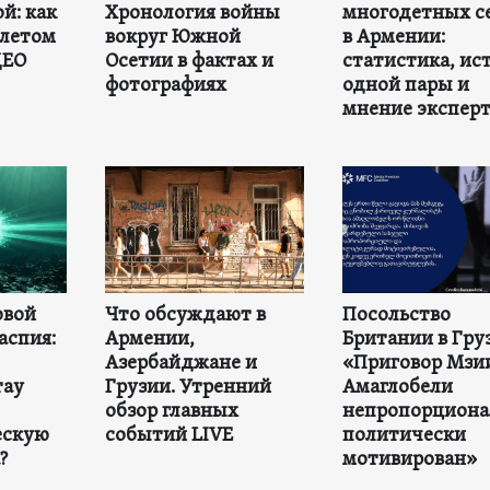
й: как
Хронология войны
многодетных с
 летом
вокруг Южной
в Армении:
ДЕО
Осетии в фактах и
статистика, ис
фотографиях
одной пары и
мнение экспер
овой
Что обсуждают в
Посольство
аспия:
Армении,
Британии в Гру
Азербайджане и
«Приговор Мзи
тау
Грузии. Утренний
Амаглобели
обзор главных
непропорциона
ескую
событий LIVE
политически
?
мотивирован»