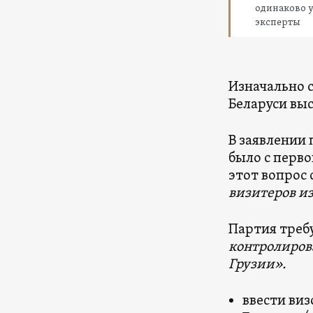
одинаково у
эксперты
Изначально с
Беларуси вы
В заявлении 
было с перво
этот вопрос 
визитеров из
Партия треб
контролиров
Грузии».
ввести ви