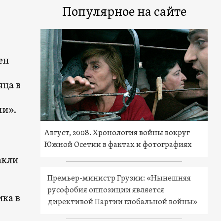
Популярное на сайте
ен
яца в
ми».
Август, 2008. Хронология войны вокруг
Южной Осетии в фактах и фотографиях
акли
Премьер-министр Грузии: «Нынешняя
русофобия оппозиции является
ика в
директивой Партии глобальной войны»