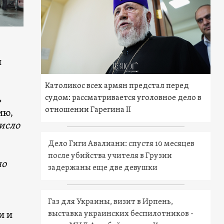
и
Католикос всех армян предстал перед
судом: рассматривается уголовное дело в
»
отношении Гарегина II
ию,
число
Дело Гиги Авалиани: спустя 10 месяцев
после убийства учителя в Грузии
ло
задержаны еще две девушки
Газ для Украины, визит в Ирпень,
и и
выставка украинских беспилотников -