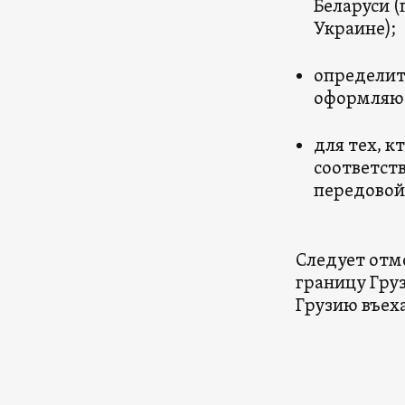
Беларуси (
Украине);
определить
оформляют
для тех, к
соответст
передовой
Следует отм
границу Груз
Грузию въеха