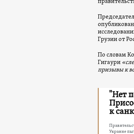
правительст
Председател
опубликованн
исследовани
Грузии от Ро
По словам Ко
Гигаури
«сле
призывы к в
"Нет 
Присо
к сан
Правительст
Украине пыт