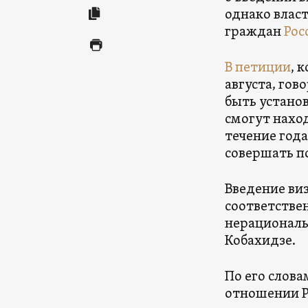
однако власт
граждан
Рос
В петиции
, 
августа, гов
быть устано
смогут нахо
течение года
совершать п
Введение ви
соответстве
нерациональ
Кобахидзе.
По его слова
отношении Р