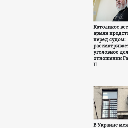
Католикос вс
армян предст
перед судом:
рассматривае
уголовное дел
отношении Га
II
В Украине ме