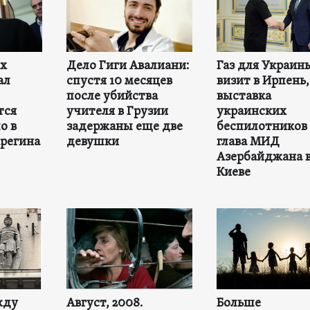
ех
Дело Гиги Авалиани:
Газ для Украин
ал
спустя 10 месяцев
визит в Ирпень,
после убийства
выставка
тся
учителя в Грузии
украинских
о в
задержаны еще две
беспилотников 
регина
девушки
глава МИД
Азербайджана 
Киеве
жду
Август, 2008.
Больше