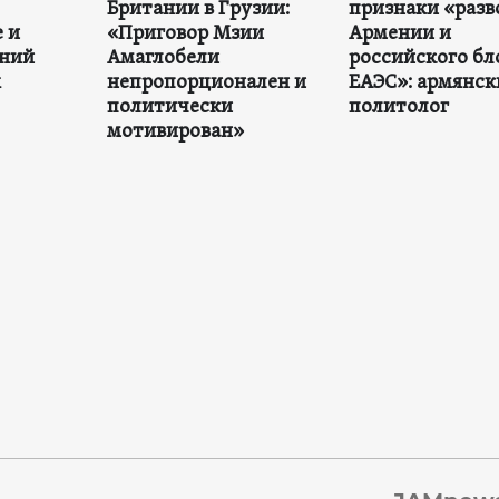
Британии в Грузии:
признаки «разв
 и
«Приговор Мзии
Армении и
нний
Амаглобели
российского бл
х
непропорционален и
ЕАЭС»: армянск
политически
политолог
мотивирован»