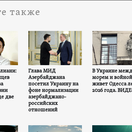
е также
лиани:
Глава МИД
В Украине меж
яцев
Азербайджана
морем и войной
ва
посетил Украину на
живет Одесса л
зии
фоне нормализации
2026 года. ВИД
е две
азербайджано-
российских
отношений