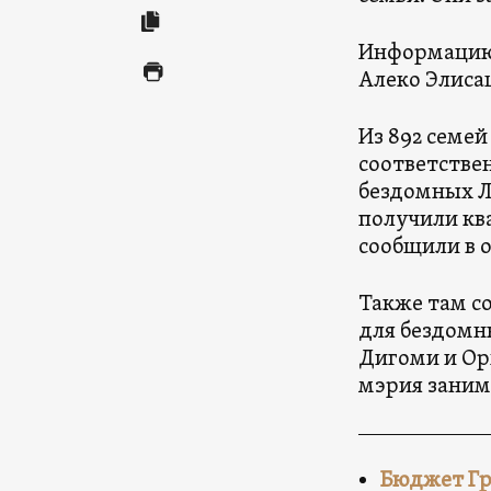
Информацию 
Алеко Элиса
Из 892 семей
соответстве
бездомных Ли
получили кв
сообщили в 
Также там с
для бездомны
Дигоми и Ор
мэрия заним
Бюджет Гру