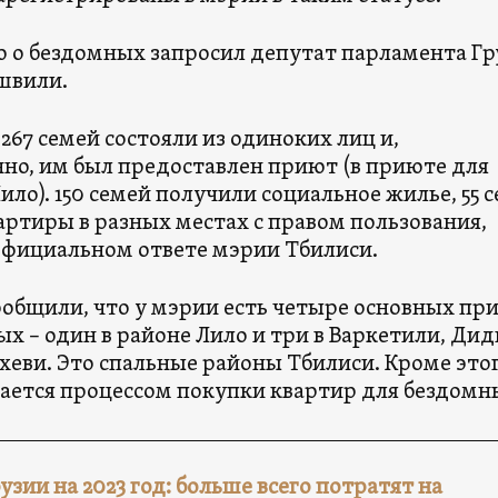
о бездомных запросил депутат парламента Гр
швили.
 267 семей состояли из одиноких лиц и,
нно, им был предоставлен приют (в приюте для
ло). 150 семей получили социальное жилье, 55 
артиры в разных местах с правом пользования,
официальном ответе мэрии Тбилиси.
ообщили, что у мэрии есть четыре основных пр
х – один в районе Лило и три в Варкетили, Дид
хеви. Это спальные районы Тбилиси. Кроме этог
ается процессом покупки квартир для бездомн
зии на 2023 год: больше всего потратят на