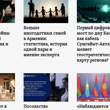
Больше
Первый цифров
ойны
многодетных семей
мост по дну Ка
й
в Армении:
как кабель
ах и
статистика, история
Сумгайыт-Акта
одной пары и
меняет
мнение эксперта
геостратегиче
карту региона?
т в
Посольство
«Наблюдаются