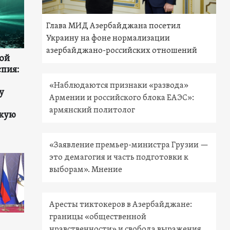
Глава МИД Азербайджана посетил
Украину на фоне нормализации
азербайджано-российских отношений
ой
спия:
«Наблюдаются признаки «развода»
у
Армении и российского блока ЕАЭС»:
армянский политолог
скую
«Заявление премьер-министра Грузии —
это демагогия и часть подготовки к
выборам». Мнение
Аресты тиктокеров в Азербайджане:
границы «общественной
нравственности» и свобода выражения