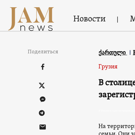
Новости
Поделиться
ქართული
Грузия
В столиц
зарегист
В Тбилиси зарегистрированы
На территор
семьи. Они з