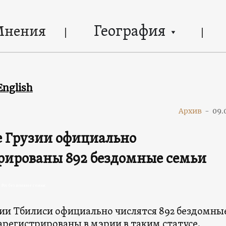
География
Мнения
English
Архив
-
09.
е Грузии официально
рированы 892 бездомные семьи
 892 бездомные семьи
ии Тбилиси официально числятся 892 бездомны
арегистрированы в мэрии в таким статусе.