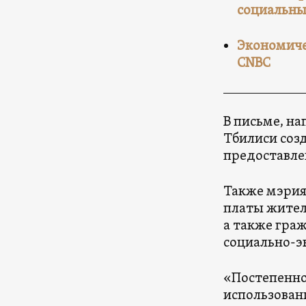
социальны
Экономиче
CNBC
В письме, на
Тбилиси соз
предоставле
Также мэрия
платы жител
а также гра
социально-э
«Постепенно
использовани