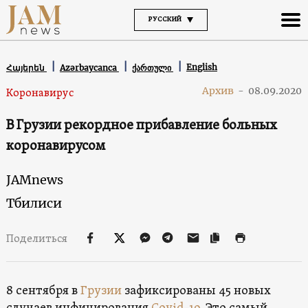
РУССКИЙ
English
Հայերեն
Azərbaycanca
ქართული
Архив
-
08.09.2020
Коронавирус
В Грузии рекордное прибавление больных
коронавирусом
JAMnews
Тбилиси
Поделиться
8 сентября в
Грузии
зафиксированы 45 новых