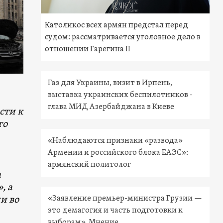
Католикос всех армян предстал перед
судом: рассматривается уголовное дело в
отношении Гарегина II
Газ для Украины, визит в Ирпень,
выставка украинских беспилотников -
глава МИД Азербайджана в Киеве
сти к
го
«Наблюдаются признаки «развода»
Армении и российского блока ЕАЭС»:
армянский политолог
а
, а
«Заявление премьер-министра Грузии —
и во
это демагогия и часть подготовки к
выборам». Мнение