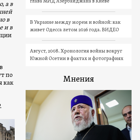
глава МИД Азербайджана в Киеве
, а в
шней
но в
В Украине между морем и войной: как
е и в
живет Одесса летом 2026 года. ВИДЕО
иции
Август, 2008. Хронология войны вокруг
Южной Осетии в фактах и фотографиях
в
т по
Мнения
я как
Р.