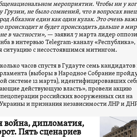
бщенациональном мероприятии. Чтобы ни у кого
у Грузии, не было сомнений, что в вопросах вне
од Абхазии един как один кулак. Это очень важ
что происходит и будет происходить дальше в мир
е в частности»,
— заявил 7 марта лидер оппоз
нба в интервью Telegram-каналу «Республика»,
 ситуацию с несостоявшимся митингом.
колько часов спустя в Гудауте семь кандидатов 
рламента (выборы в Народное Собрание пройду
й системе 12 марта), идентифицировавших себ
ающие действующую власть», провели акцию
пецоперации российских вооруженных сил на
Украины и признания независимости ЛНР и ДН
я война, дипломатия,
орот. Пять сценариев