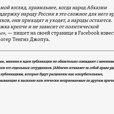
 мой взгляд, правильнее, когда народ Абхазии
держку народу России в это сложное для него в
ков, они приходят и уходят, а народы остаются.
жка крепче и не зависит от политической
ы»,
— пишет на своей странице в Facebook изве
логер Тенгиз Джопуа.
ы, мнения и идеи публикации не обязательно совпадают с мнениям
и его отдельных сотрудников. JAMnews оставляет за собой право уд
 публикациям, которые будут расценены как оскорбительные,
зывающие к насилию или этически неприемлемые по другим прич