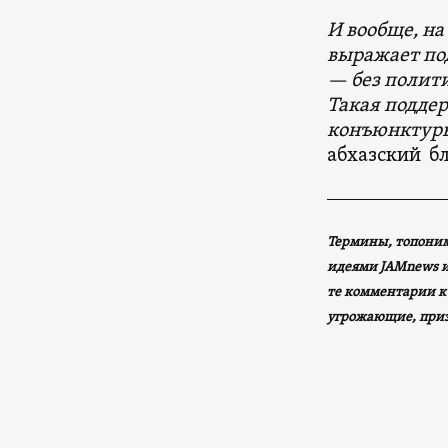
И вообще, на
выражает под
— без полити
Такая поддер
конъюнктур
абхазский б
Термины, топоним
идеями JAMnews ил
те комментарии к
угрожающие, при