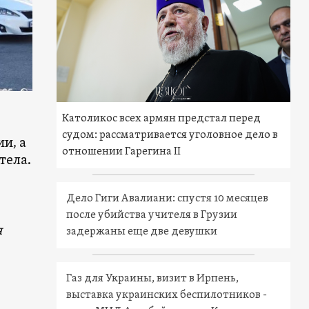
Католикос всех армян предстал перед
судом: рассматривается уголовное дело в
и, а
отношении Гарегина II
тела.
Дело Гиги Авалиани: спустя 10 месяцев
после убийства учителя в Грузии
я
задержаны еще две девушки
Газ для Украины, визит в Ирпень,
выставка украинских беспилотников -