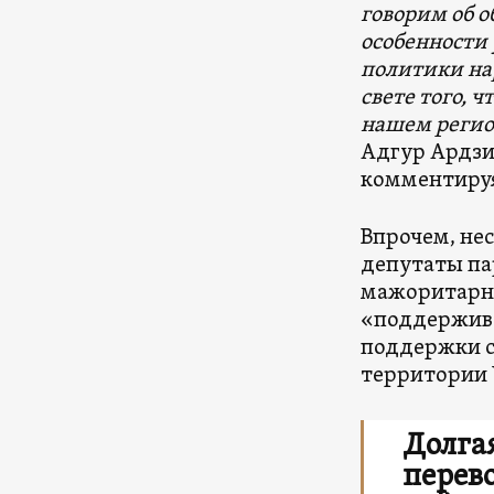
говорим об о
особенности 
политики нар
свете того, 
нашем регион
Адгур Ардзи
комментируя
Впрочем, нес
депутаты па
мажоритарно
«поддержив
поддержки с
территории 
Долга
перев