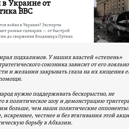
 в Украине от
тика ВВС
тся война в Украине? Эксперты
ают разные сценарии — от быстрой
сии до свержения Владимира Путина
зирал подхалимов. У наших властей «степень»
ратегического союзника зависит от его лояльно
сти и желании закрывать глаза на их хищения е
помощи.
народ нужно поддерживать бескорыстно, не
то в политическое шоу и демонстрацию триггер
им больше, чем наши политические оппоненты»
, искреннее, честнее и без втягивания этой акци
ическую борьбу в Абхазии.