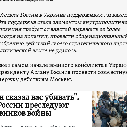
ссийской военной операции в Украине
йствия России в Украине поддерживают и власт
Эта поддержка стала элементом внутриполитич
озиция требует от властей выражать ее более
смотря на попытки, провести общенациональны
обрению действий своего стратегического парт
литической элите не удалось.
же в самом начале военного конфликта в Украи
президенту Аслану Бжания провести совместну
держку действиям Москвы.
 сказал вас убивать".
 России преследуют
вников войны
в России — противников войны против