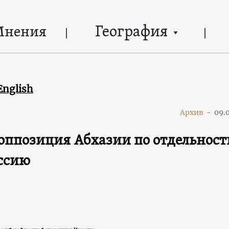
География
Мнения
English
Архив
-
09.
 оппозиция Абхазии по отдельност
ссию