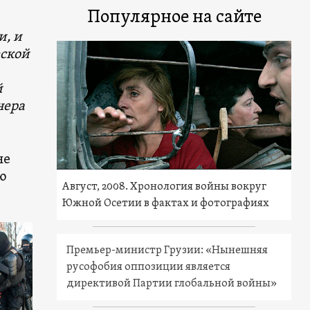
Популярное на сайте
и, и
еской
й
нера
не
ю
Август, 2008. Хронология войны вокруг
Южной Осетии в фактах и фотографиях
Премьер-министр Грузии: «Нынешняя
русофобия оппозиции является
директивой Партии глобальной войны»