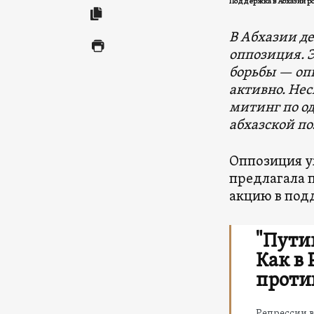
Поддержка в Абхазии ро
В Абхазии де
оппозиция. 
борьбы — опп
активно. Не
митинг по од
абхазской по
Оппозиция у
предлагала 
акцию в под
"Путин
Как в
проти
Репрессии 