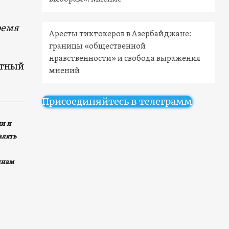
ремя
Аресты тиктокеров в Азербайджане:
границы «общественной
нравственности» и свобода выражения
стный
мнений
Присоединяйтесь в телеграмм
и и
алять
инам