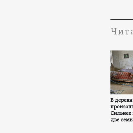
Чит
В деревн
произош
Сильнее 
две семь