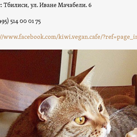
: Тбилиси, ул. Иване Мачабели. 6
995) 514 00 01 75
://www.facebook.com/kiwi.vegan.cafe/?ref=page_i