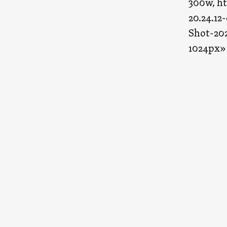
300w, ht
20.24.12
Shot-202
1024px»