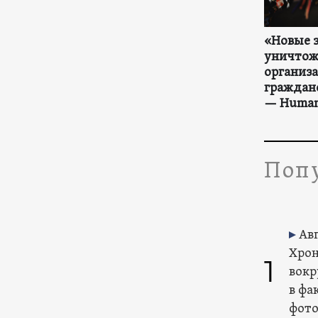
«Новые з
уничтож
организ
граждан
— Human
Попу
Авг
Хрон
1
вокр
в фа
фото