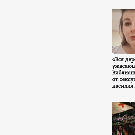
«Вся дер
ужасающ
Виблиан
от сексу
насилия 