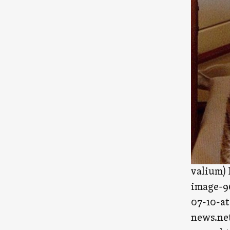
valium)
image-9
07-10-at
news.net