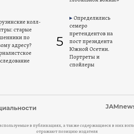
глобальной войны»
Определились
рузинские колл-
семеро
нтры: старые
претендентов на
5
шенники по
пост президента
вому адресу?
Южной Осетии.
рналистское
Портреты и
сследование
спойлеры
JAMnews
циальности
спользуемые в публикациях, а также содержащиеся в них взгл
отражают позицию издателя