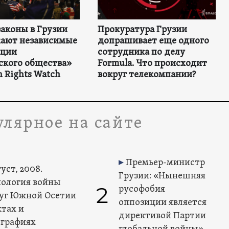
аконы в Грузии
Прокуратура Грузии
ают независимые
допрашивает еще одного
ации
сотрудника по делу
ского общества»
Formula. Что происходит
 Rights Watch
вокруг телекомпании?
лярное на сайте
Премьер-министр
уст, 2008.
Грузии: «Нынешняя
ология войны
2
русофобия
уг Южной Осетии
оппозиции является
ктах и
директивой Партии
графиях