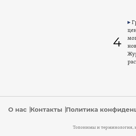
Г
це
4
мо
но
Жу
ра
О нас
Контакты
Политика конфиден
Топонимы и терминология, и