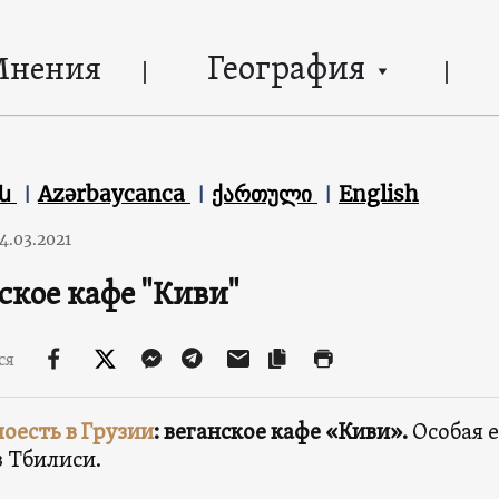
География
Мнения
են
Azərbaycanca
ქართული
English
4.03.2021
ское кафе "Киви"
ся
поесть в Грузии
: веганское кафе «Киви».
Особая е
в Тбилиси.