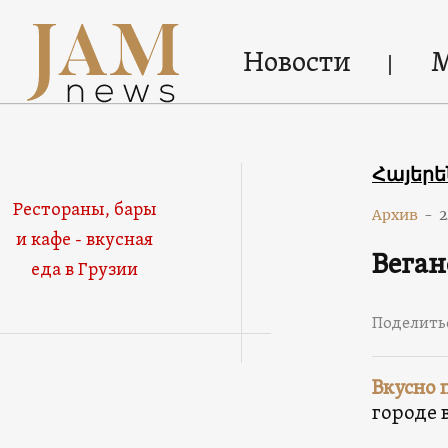
Новости
Հայեր
Рестораны, бары
Архив
-
2
и кафе - вкусная
Веган
еда в Грузии
Поделить
Вкусно 
городе 