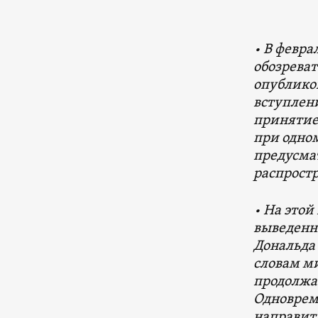
•
В феврал
обозрева
опубликов
вступлени
принятие
при одном
предусма
распрост
• На этой
выведенны
Дональда
словам м
продолжа
Одновреме
направит