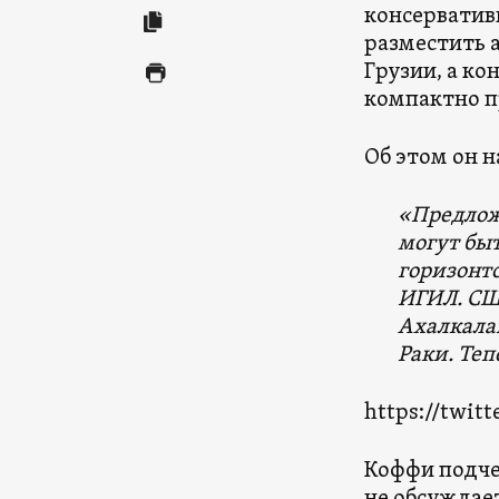
консервативн
разместить 
Грузии, а ко
компактно п
Об этом он н
«Предлож
могут быт
горизонто
ИГИЛ. СШ
Ахалкалак
Раки. Теп
https://twitt
Коффи подчер