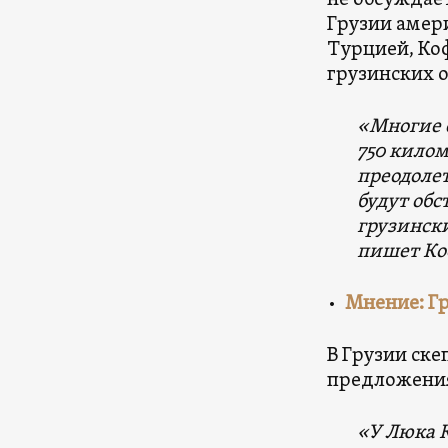
не обсуждае
Грузии амер
Турцией, Ко
грузинских 
«Многие с
750 кило
преодолет
будут обс
грузински
пишет К
•
Мнение: Гр
В Грузии ск
предложени
«У Люка 