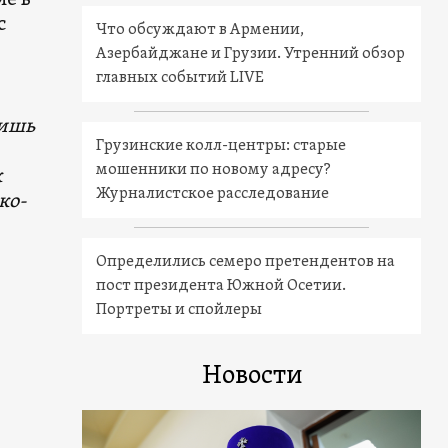
ие в
с
Что обсуждают в Армении,
Азербайджане и Грузии. Утренний обзор
главных событий LIVE
лишь
Грузинские колл-центры: старые
мошенники по новому адресу?
к
Журналистское расследование
ко-
Определились семеро претендентов на
пост президента Южной Осетии.
Портреты и спойлеры
Новости