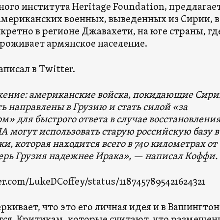
ого института Heritage Foundation, предлагае
американских военных, выведенных из Сирии, в
нкретно в регионе Джавахети, на юге страны, гд
роживает армянское население.
аписал в Twitter.
ение: американские войска, покидающие Сири
ь направлены в Грузию и стать силой «за
м» для быстрого ответа в случае восстановлени
А могут использовать старую российскую базу в
и, которая находится всего в 740 километрах от
ерь Грузия надежнее Ирака», — написал Коффи.
er.com/LukeDCoffey/status/1187457895421624321
кивает, что это его личная идея и в Вашингтон