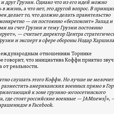
и друг Грузии. Однако что из его идей можно
 в жизнь, а что нет, это другой вопрос. В принци
век делает то, что должно делать правительство
 конкретно — он постоянно «беспокоит» Запад и 
и на счет Грузии и тему Грузии постоянно
рует», — считает директор Центра стратегичес
рузии и эксперт в сфере обороны Нодар Харшила
 международным отношениям Торнике
 говорит, что инициатива Коффи приятно звуч
а от реальности.
тно слушать этого Коффи. Но лучше не мелочит
ь разместить американских военных прямо в Го
прилегающий к зоне грузино-югоосетинского
а, где стоят российские военные — JAMnews]», 
рашенидзе в Facebook.