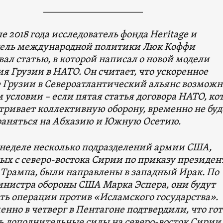
____________________
е 2018 года исследователь фонда Heritage и
тель международной политики Люк Коффи
ал статью, в которой написал о новой модели
я Грузии в НАТО. Он считает, что ускоренное
 Грузии в Североатлантический альянс возможн
 условии – если пятая статья договора НАТО, ко
тривает коллективную оборону, временно не буд
раняться на Абхазию и Южную Осетию.
 неделе несколько подразделений армии США,
х с северо-востока Сирии по приказу президен
 Трампа, были направлены в западный Ирак. По
инистра обороны США Марка Эспера, они будут
ть операции против «Исламского государства».
нно в четверг в Пентагоне подтвердили, что го
ь дополнительные силы на северо-восток Сирии