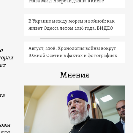
глава МИД Азербайджана в Киеве
В Украине между морем и войной: как
живет Одесса летом 2026 года. ВИДЕО
Август, 2008. Хронология войны вокруг
о
Южной Осетии в фактах и фотографиях
торая
ет
Мнения
та
товы
 для