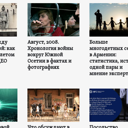
жду
Август, 2008.
Больше
й: как
Хронология войны
многодетных с
 летом
вокруг Южной
в Армении:
ДЕО
Осетии в фактах и
статистика, ис
фотографиях
одной пары и
мнение экспер
овой
Что обсуждают в
Посольство