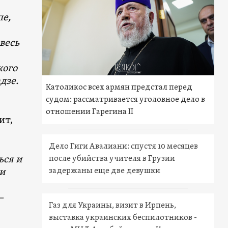
пе,
весь
кого
дзе.
Католикос всех армян предстал перед
судом: рассматривается уголовное дело в
отношении Гарегина II
ит,
Дело Гиги Авалиани: спустя 10 месяцев
ься и
после убийства учителя в Грузии
ри
задержаны еще две девушки
—
Газ для Украины, визит в Ирпень,
выставка украинских беспилотников -