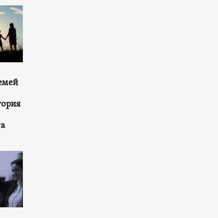
емей
тория
та