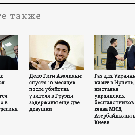
е также
ех
Дело Гиги Авалиани:
Газ для Украин
ал
спустя 10 месяцев
визит в Ирпень,
после убийства
выставка
тся
учителя в Грузии
украинских
о в
задержаны еще две
беспилотников 
регина
девушки
глава МИД
Азербайджана 
Киеве