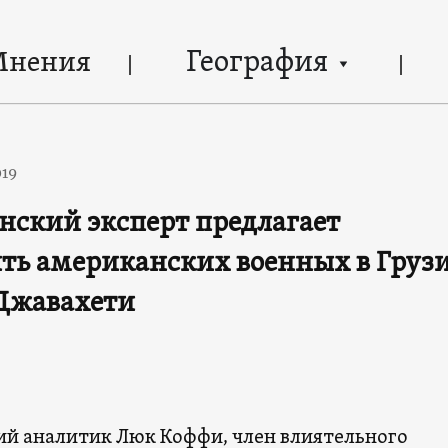
География
Мнения
019
ский эксперт предлагает
ть американских военных в Грузи
Джавахети
й аналитик Люк Коффи, член влиятельного