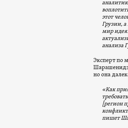
аналитик 
воплотить
этот чело
Грузии, а
мир идеям
актуализи
анализа Г
Эксперт по
Шарашенидзе
но она далек
«Как прия
требоват
[регион 
конфликт
пишет Ша