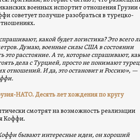
тся. Критикам, которые считают, что размещен
иканских военных испортит отношения Грузии 
ффи советует получше разобраться в турецко-
отношениях.
прашивают, какой будет логистика? Это всего 
метров. Думаю, военные силы США в состоянии
ь это расстояние. А те, которые спрашивают, ка
тоять дела с Турцией, просто не понимают турец
х отношений. И да, это остановит и Россию», —
оффи.
узия-НАТО. Десять лет хождения по кругу
ептически смотрят на возможность реализации
я Коффи.
Коффи бывают интересные идеи, он хороший