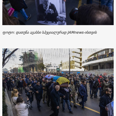
ფოტო: დათუნა აგასსი სპეციალურად JAMnews-ისთვის