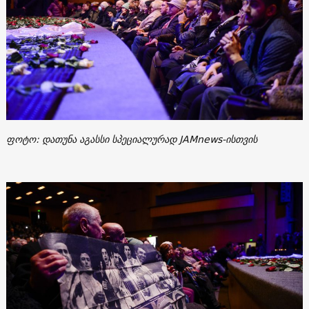
ფოტო: დათუნა აგასსი სპეციალურად JAMnews-ისთვის