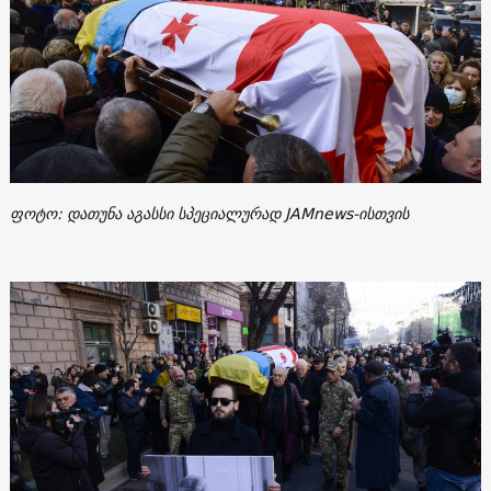
ფოტო: დათუნა აგასსი სპეციალურად JAMnews-ისთვის