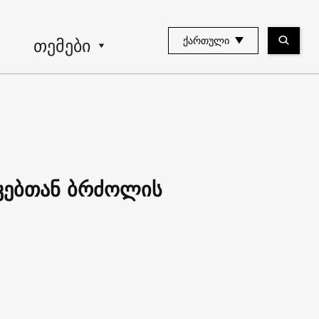
თემები
ᲥᲐᲠᲗᲣᲚᲘ
კებთან ბრძოლის