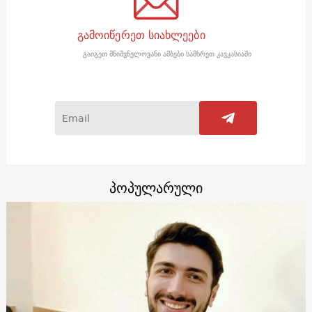
გამოიწერეთ სიახლეები
გაიგეთ მნიშვნელოვანი ამბები სამხრეთ კავკასიაში
პოპულარული