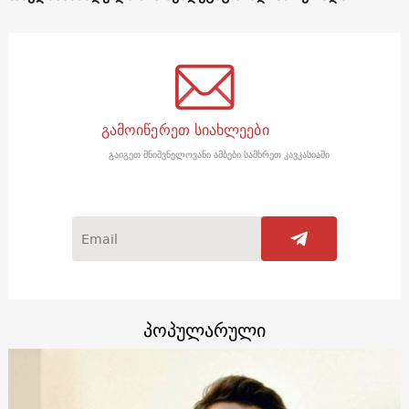
გამოიწერეთ სიახლეები
გაიგეთ მნიშვნელოვანი ამბები სამხრეთ კავკასიაში
პოპულარული