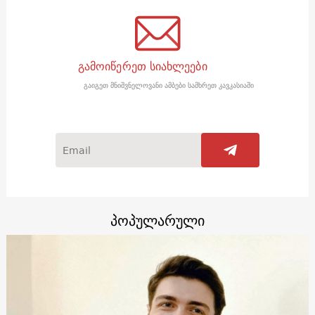
გამოიწერეთ სიახლეები
გაიგეთ მნიშვნელოვანი ამბები სამხრეთ კავკასიაში
პოპულარული