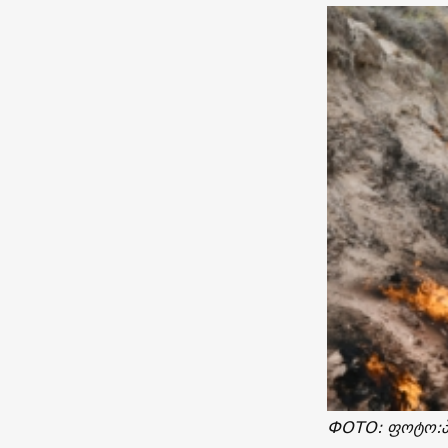
ФОТО: ფოტო:პი