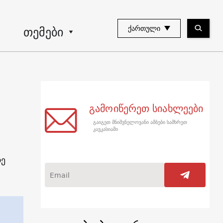
თემები
ᲥᲐᲠᲗᲣᲚᲘ
გამოიწერეთ სიახლეები
გაიგეთ მნიშვნელოვანი ამბები სამხრეთ
კავკასიაში
რე