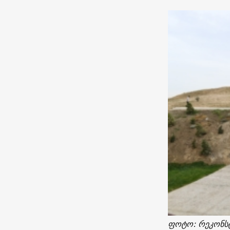
ფოტო: რეკონსტ