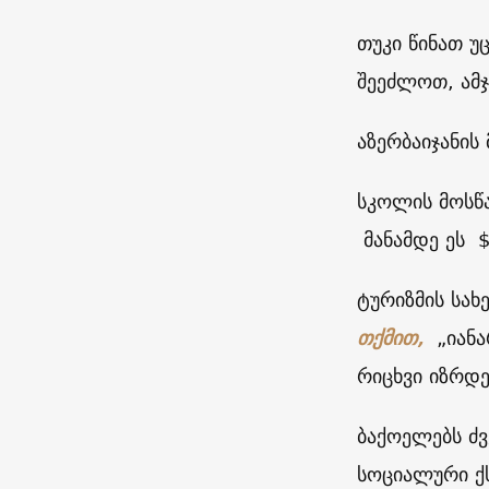
თუკი წინათ უ
შეეძლოთ, ამ
აზერბაიჯანის
სკოლის მოსწ
მანამდე ეს
$
ტურიზმის სახ
თქმით,
„იან
რიცხვი იზრდე
ბაქოელებს ძ
სოციალური ქ