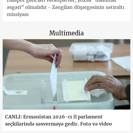
Diaspor gəncləri vətənpərvər, yoxsa “məlumat
əsgəri” olmalıdır - Zəngilan düşərgəsinin sətiraltı
missiyası
Multimedia
CANLI: Ermənistan 2026-cı il parlament
seçkilərində səsverməyə gedir. Foto və video