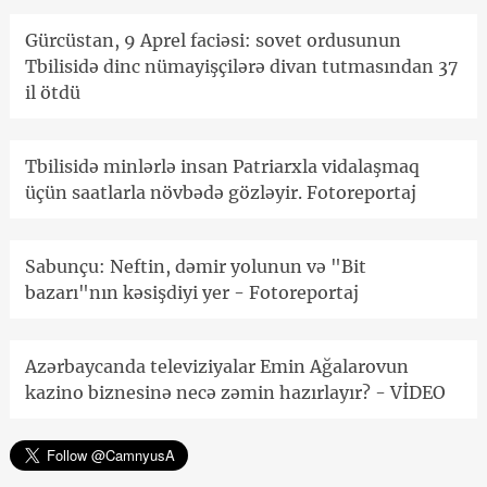
Gürcüstan, 9 Aprel faciəsi: sovet ordusunun
Tbilisidə dinc nümayişçilərə divan tutmasından 37
il ötdü
Tbilisidə minlərlə insan Patriarxla vidalaşmaq
üçün saatlarla növbədə gözləyir. Fotoreportaj
Sabunçu: Neftin, dəmir yolunun və "Bit
bazarı"nın kəsişdiyi yer - Fotoreportaj
Azərbaycanda televiziyalar Emin Ağalarovun
kazino biznesinə necə zəmin hazırlayır? - VİDEO