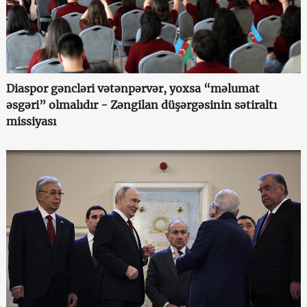
Diaspor gəncləri vətənpərvər, yoxsa “məlumat
əsgəri” olmalıdır - Zəngilan düşərgəsinin sətiraltı
missiyası