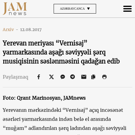
AZƏRBAYCANCA
Arxiv
-
12.08.2017
Yerevan meriyası “Vernisaj”
yarmarkasında aşağı səviyyəli şərq
musiqisinin səslənməsini qadağan edib
Paylaşmaq
Foto:
Qrant Marinosyan
, JAMnews
Yerevanın mərkəzindəki “Vernisaj” açıq incəsənət
əsərləri yarmarkasında indən belə el arasında
“muğam” adlandırılan şərq ladından aşağı səviyyəli