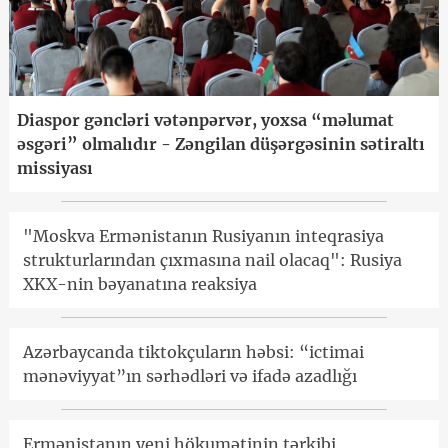
Diaspor gəncləri vətənpərvər, yoxsa “məlumat
əsgəri” olmalıdır - Zəngilan düşərgəsinin sətiraltı
missiyası
"Moskva Ermənistanın Rusiyanın inteqrasiya
strukturlarından çıxmasına nail olacaq": Rusiya
XKX-nin bəyanatına reaksiya
Azərbaycanda tiktokçuların həbsi: “ictimai
mənəviyyat”ın sərhədləri və ifadə azadlığı
Ermənistanın yeni hökumətinin tərkibi