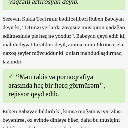
Vaqram artirosyan deyib.
Yerevan Kukla Teatrının bədii rəhbəri Ruben Babayan
deyir ki, “İctimai yerlərdə zövqsüz musiqinin qadağan
edilməsində pis heç nə yoxdur”. Babayan qeyd edib ki,
məhdudiyyət tərəfdarı deyil, amma onun fikrincə, elə
naxoş şeylər mövcuddur ki, onları məhdudlaşdırmaq
lazımdır.
“Mən rabis və pornoqrafiya
arasında heç bir fıərq görmürəm”, –
rejissor qeyd edib.
Ruben Babayan bildirib ki, kimsə muğam və ya rabisi
bəyənirsə, öz evində dinləyə bilər, daha bu musiqini