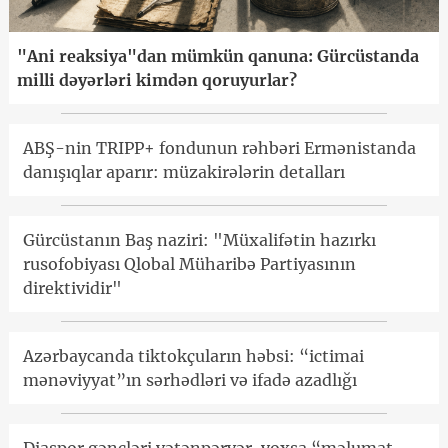
"Ani reaksiya"dan mümkün qanuna: Gürcüstanda
milli dəyərləri kimdən qoruyurlar?
ABŞ-nin TRIPP+ fondunun rəhbəri Ermənistanda
danışıqlar aparır: müzakirələrin detalları
Gürcüstanın Baş naziri: "Müxalifətin hazırkı
rusofobiyası Qlobal Müharibə Partiyasının
direktividir"
Azərbaycanda tiktokçuların həbsi: “ictimai
mənəviyyat”ın sərhədləri və ifadə azadlığı