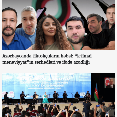
Azərbaycanda tiktokçuların həbsi: “ictimai
mənəviyyat”ın sərhədləri və ifadə azadlığı