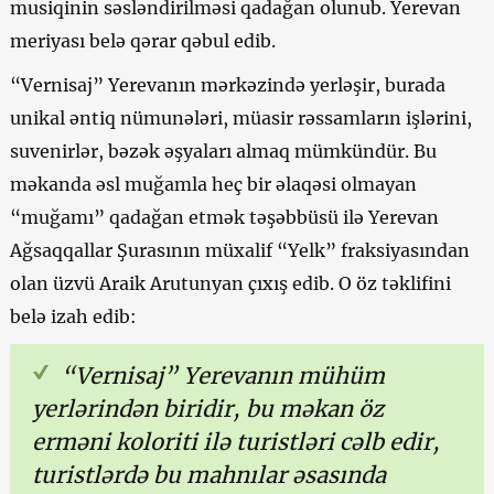
musiqinin səsləndirilməsi qadağan olunub. Yerevan
meriyası belə qərar qəbul edib.
“Vernisaj” Yerevanın mərkəzində yerləşir, burada
unikal əntiq nümunələri, müasir rəssamların işlərini,
suvenirlər, bəzək əşyaları almaq mümkündür. Bu
məkanda əsl muğamla heç bir əlaqəsi olmayan
“muğamı” qadağan etmək təşəbbüsü ilə Yerevan
Ağsaqqallar Şurasının müxalif “Yelk” fraksiyasından
olan üzvü Araik Arutunyan çıxış edib. O öz təklifini
belə izah edib:
“Vernisaj” Yerevanın mühüm
yerlərindən biridir, bu məkan öz
erməni koloriti ilə turistləri cəlb edir,
turistlərdə bu mahnılar əsasında