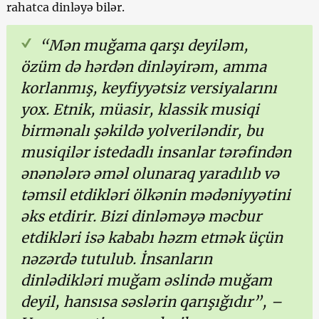
rahatca dinləyə bilər.
“Mən muğama qarşı deyiləm,
özüm də hərdən dinləyirəm, amma
korlanmış, keyfiyyətsiz versiyalarını
yox. Etnik, müasir, klassik musiqi
birmənalı şəkildə yolveriləndir, bu
musiqilər istedadlı insanlar tərəfindən
ənənələrə əməl olunaraq yaradılıb və
təmsil etdikləri ölkənin mədəniyyətini
əks etdirir. Bizi dinləməyə məcbur
etdikləri isə kababı həzm etmək üçün
nəzərdə tutulub. İnsanların
dinlədikləri muğam əslində muğam
deyil, hansısa səslərin qarışığıdır”, –