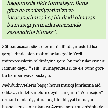
haqqımızda fikir formalaşır. Buna
görə də mədəniyyətimizə və
incəsənətimizə heç bir dəxli olmayan
bu musiqi yarmarka ərazisində
səsləndirilə bilməz”.
Söhbət əsasən sözləri erməni dilində, musiqisi isə
şərq ladında olan mahnılardan gedir. Yerli
mütəxəssislərin bildirdiyinə görə, bu mahnılar erməni
ladında deyil, “Yelk” nümayəndələri də elə buna görə
bu kampaniyaya başlayıb.
Məhdudiyyətlərin başqa hansı musiqi janrlarına aid
ediləcəyi hələlik məlum deyil Həmçinin “Vernisajda”
erməni mədəniyyətinə heç bir aidiyyəti olmayan
başqa – rus, amerikan və Avropa pop-musiqisinin də