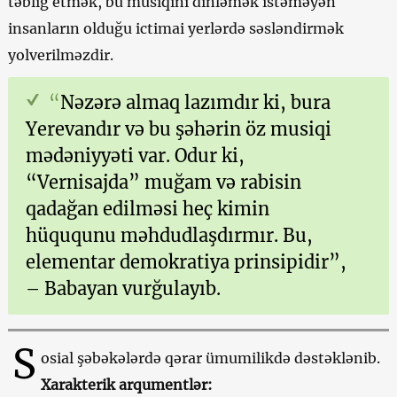
təbliğ etmək, bu musiqini dinləmək istəməyən
insanların olduğu ictimai yerlərdə səsləndirmək
yolverilməzdir.
“
Nəzərə almaq lazımdır ki, bura
Yerevandır və bu şəhərin öz musiqi
mədəniyyəti var. Odur ki,
“Vernisajda” muğam və rabisin
qadağan edilməsi heç kimin
hüququnu məhdudlaşdırmır. Bu,
elementar demokratiya prinsipidir”,
– Babayan vurğulayıb.
S
osial şəbəkələrdə qərar ümumilikdə dəstəklənib.
Xarakterik arqumentlər
: