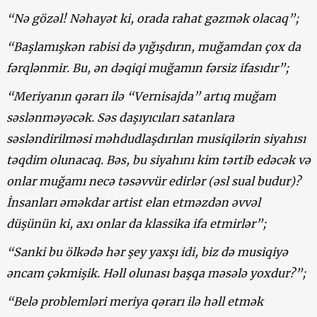
“Nə gözəl! Nəhayət ki, orada rahat gəzmək olacaq”;
“Başlamışkən rabisi də yığışdırın, muğamdan çox da
fərqlənmir. Bu, ən dəqiqi muğamın fərsiz ifasıdır”;
“Meriyanın qərarı ilə “Vernisajda” artıq muğam
səslənməyəcək. Səs daşıyıcıları satanlara
səsləndirilməsi məhdudlaşdırılan musiqilərin siyahısı
təqdim olunacaq. Bəs, bu siyahını kim tərtib edəcək və
onlar muğamı necə təsəvvür edirlər (əsl sual budur)?
İnsanları əməkdar artist elan etməzdən əvvəl
düşünün ki, axı onlar da klassika ifa etmirlər”;
“Sanki bu ölkədə hər şey yaxşı idi, biz də musiqiyə
əncam çəkmişik. Həll olunası başqa məsələ yoxdur?”;
“Belə problemləri meriya qərarı ilə həll etmək