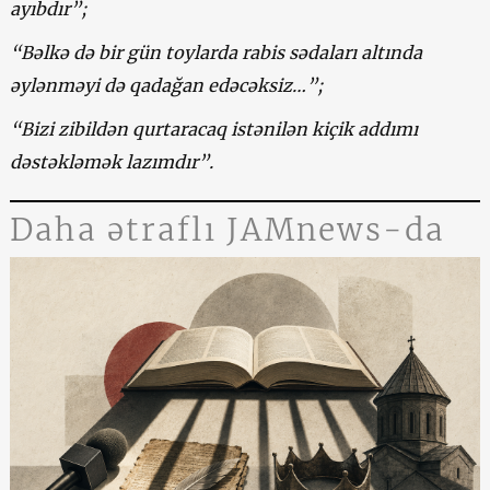
ayıbdır”;
“Bəlkə də bir gün toylarda rabis sədaları altında
əylənməyi də qadağan edəcəksiz…”;
“Bizi zibildən qurtaracaq istənilən kiçik addımı
dəstəkləmək lazımdır”.
Daha ətraflı JAMnews-da