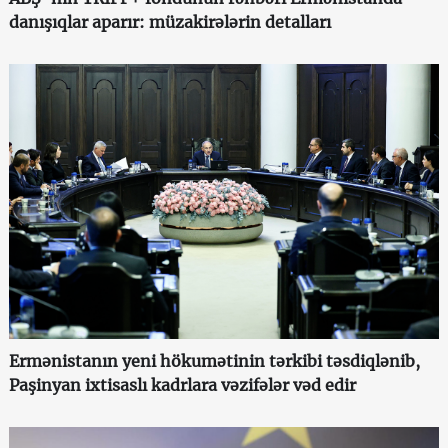
danışıqlar aparır: müzakirələrin detalları
Ermənistanın yeni hökumətinin tərkibi təsdiqlənib,
Paşinyan ixtisaslı kadrlara vəzifələr vəd edir