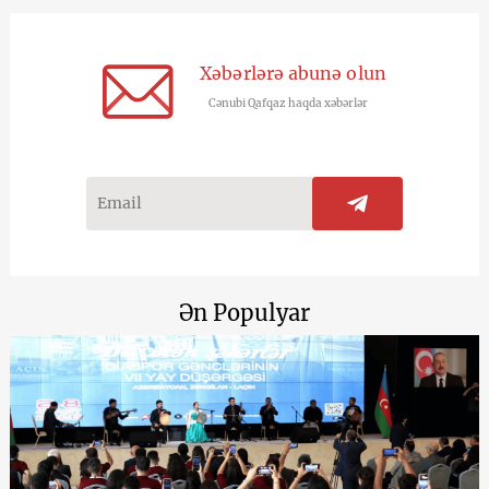
Xəbərlərə abunə olun
Cənubi Qafqaz haqda xəbərlər
Ən Populyar