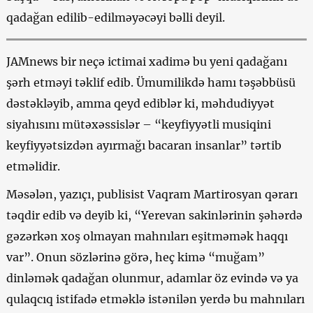
qadağan edilib-edilməyəcəyi bəlli deyil.
JAMnews bir neçə ictimai xadimə bu yeni qadağanı
şərh etməyi təklif edib. Ümumilikdə hamı təşəbbüsü
dəstəkləyib, amma qeyd ediblər ki, məhdudiyyət
siyahısını mütəxəssislər – “keyfiyyətli musiqini
keyfiyyətsizdən ayırmağı bacaran insanlar” tərtib
etməlidir.
Məsələn, yazıçı, publisist Vaqram Martirosyan qərarı
təqdir edib və deyib ki, “Yerevan sakinlərinin şəhərdə
gəzərkən xoş olmayan mahnıları eşitməmək haqqı
var”. Onun sözlərinə görə, heç kimə “muğam”
dinləmək qadağan olunmur, adamlar öz evində və ya
qulaqcıq istifadə etməklə istənilən yerdə bu mahnıları