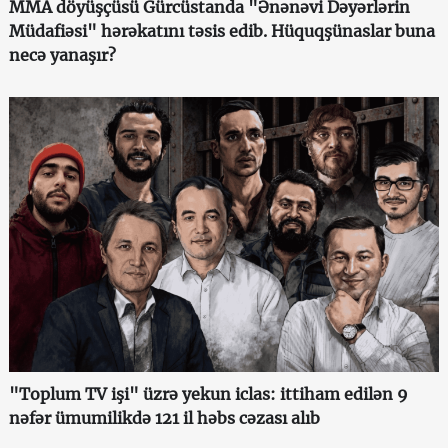
MMA döyüşçüsü Gürcüstanda "Ənənəvi Dəyərlərin
Müdafiəsi" hərəkatını təsis edib. Hüquqşünaslar buna
necə yanaşır?
"Toplum TV işi" üzrə yekun iclas: ittiham edilən 9
nəfər ümumilikdə 121 il həbs cəzası alıb