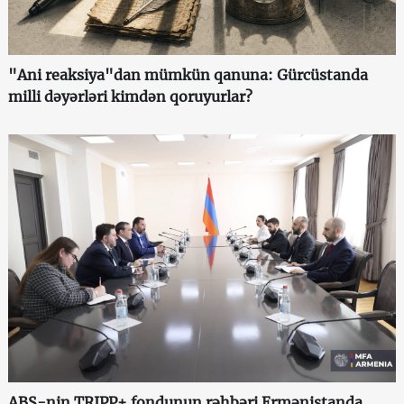
"Ani reaksiya"dan mümkün qanuna: Gürcüstanda
milli dəyərləri kimdən qoruyurlar?
ABŞ-nin TRIPP+ fondunun rəhbəri Ermənistanda