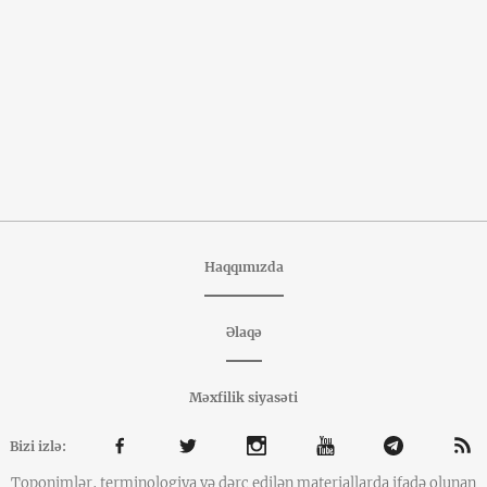
Haqqımızda
Əlaqə
Məxfilik siyasəti
Bizi izlə:
Toponimlər, terminologiya və dərc edilən materiallarda ifadə olunan