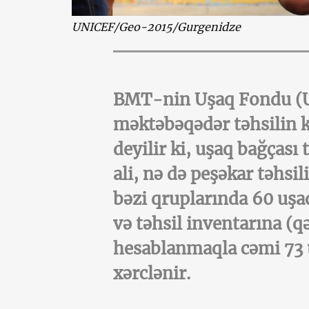
UNICEF/Geo-2015/Gurgenidze
BMT-nin Uşaq Fondu (
məktəbəqədər təhsilin k
deyilir ki, uşaq bağçası 
ali, nə də peşəkar təhsi
bəzi qruplarında 60 uşa
və təhsil inventarına (qə
hesablanmaqla cəmi 73 t
xərclənir.