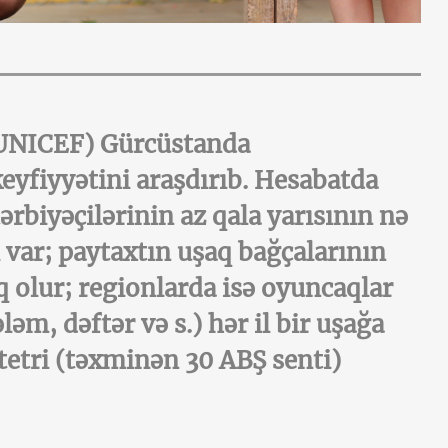
UNICEF) Gürcüstanda
eyfiyyətini araşdırıb. Hesabatda
tərbiyəçilərinin az qala yarısının nə
li var; paytaxtın uşaq bağçalarının
q olur; regionlarda isə oyuncaqlar
ləm, dəftər və s.) hər il bir uşağa
etri (təxminən 30 ABŞ senti)