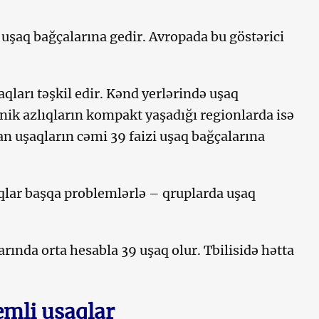
 uşaq bağçalarına gedir. Avropada bu göstərici
qları təşkil edir. Kənd yerlərində uşaq
tnik azlıqların kompakt yaşadığı regionlarda isə
lan uşaqların cəmi 39 faizi uşaq bağçalarına
qlar başqa problemlərlə – qruplarda uşaq
arında orta hesabla 39 uşaq olur. Tbilisidə hətta
emli uşaqlar