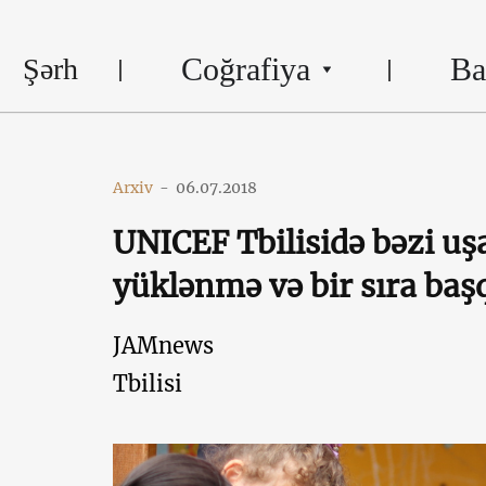
Coğrafiya
Ba
Şərh
Arxiv
-
06.07.2018
UNICEF Tbilisidə bəzi uş
yüklənmə və bir sıra baş
JAMnews
Tbilisi