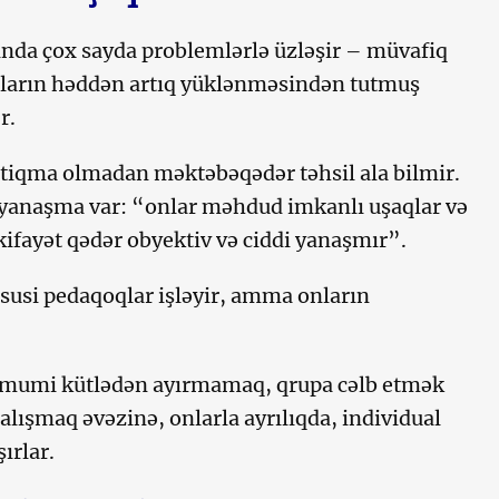
nda çox sayda problemlərlə üzləşir – müvafiq
ların həddən artıq yüklənməsindən tutmuş
ər.
stiqma olmadan məktəbəqədər təhsil ala bilmir.
r yanaşma var: “onlar məhdud imkanlı uşaqlar və
kifayət qədər obyektiv və ciddi yanaşmır”.
susi pedaqoqlar işləyir, amma onların
ümumi kütlədən ayırmamaq, qrupa cəlb etmək
lışmaq əvəzinə, onlarla ayrılıqda, individual
şırlar.