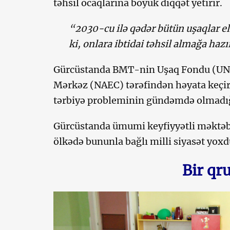
təhsil ocaqlarına böyük diqqət yetirir.
“2030-cu ilə qədər bütün uşaqlar e
ki, onlara ibtidai təhsil almağa haz
Gürcüstanda BMT-nin Uşaq Fondu (UNIC
Mərkəz (NAEC) tərəfindən həyata keçi
tərbiyə probleminin gündəmdə olmadığ
Gürcüstanda ümumi keyfiyyətli məktəb
ölkədə bununla bağlı milli siyasət yox
Bir qr