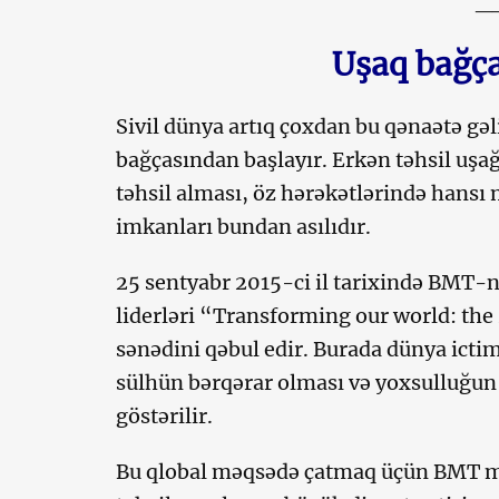
_
Uşaq bağças
Sivil dünya
artıq çoxdan bu qənaətə gəl
bağçasından başlayır. Erkən təhsil uşa
təhsil alması, öz hərəkətlərində hansı
imkanları bundan asılıdır.
25 sentyabr 2015-ci il tarixində BMT
liderləri “Transforming our world: th
sənədini qəbul edir. Burada dünya icti
sülhün bərqərar olması və yoxsulluğun 
göstərilir.
Bu qlobal məqsədə çatmaq üçün BMT m