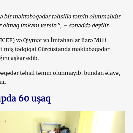
lə bir məktəbəqədər təhsillə təmin olunmalıdır
ır olmaq imkanı versin”, – sənəddə deyilir.
EF) və Qiymət və İmtahanlar üzrə Milli
rilmiş tədqiqat Gürcüstanda məktəbəqədər
ını aşkar edib.
əqədər təhsil təmin olunmayıb, bundan əlavə,
dur.
upda 60 uşaq