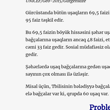
UNICEF/Geo-2015/Gurgenidze
Gürcüstanda bütün uşaqların 69,5 faizi
95 faiz təşkil edir.
Bu 69,5 faizin böyük hissəsini şəhər uşa
bağçalarına uşaqların ancaq 48 faizi, e
cəmi 33 faiz gedir. Sosial müdafiəsiz o
gedir.
Şəhərlərdə uşaq bağçalarına gedən uşa
sayının çox olması ilə üzləşir.
Misal üçün, Tbilisinin bələdiyyə bağçal
elə bağçalar var ki, qrupda 60 uşaq var.
Probl