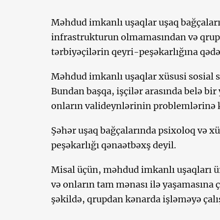
Məhdud imkanlı uşaqlar uşaq bağçaları
infrastrukturun olmamasından və qrup
tərbiyəçilərin qeyri-peşəkarlığına qəd
Məhdud imkanlı uşaqlar xüsusi sosial 
Bundan başqa, işçilər arasında belə bi
onların valideynlərinin problemlərinə 
Şəhər uşaq bağçalarında psixoloq və xü
peşəkarlığı qənaətbəxş deyil.
Misal üçün, məhdud imkanlı uşaqları 
və onların tam mənası ilə yaşamasına ça
şəkildə, qrupdan kənarda işləməyə çalı