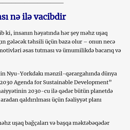
_______________
ı nə ilə vacibdir
ib ki, insanın həyatında hər şey məhz uşaq
ğın gələcək təhsili üçün baza olur – onun necə
 motivləri əsas tutması və ümumilikdə bacarıq və
-nin Nyu-Yorkdakı mənzil-qərargahında dünya
e 2030 Agenda for Sustainable Development”
maiyyətinin 2030-cu ilə qədər bütün planetdə
aradan qaldırılması üçün fəaliyyət planı
əhz uşaq bağçaları və başqa məktəbəqədər