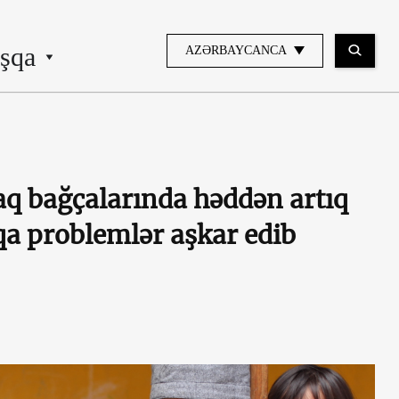
şqa
AZƏRBAYCANCA
aq bağçalarında həddən artıq
qa problemlər aşkar edib