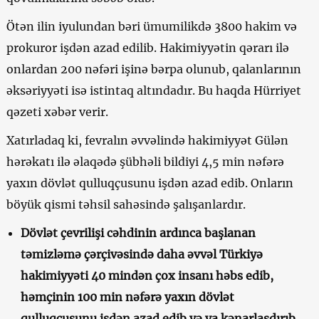
Ötən ilin iyulundan bəri ümumilikdə 3800 hakim və
prokuror işdən azad edilib. Hakimiyyətin qərarı ilə
onlardan 200 nəfəri işinə bərpa olunub, qalanlarının
əksəriyyəti isə istintaq altındadır. Bu haqda Hürriyet
qəzeti xəbər verir.
Xatırladaq ki, fevralın əvvəlində hakimiyyət Gülən
hərəkatı ilə əlaqədə şübhəli bildiyi 4,5 min nəfərə
yaxın dövlət qulluqçusunu işdən azad edib. Onların
böyük qismi təhsil sahəsində şalışanlardır.
Dövlət çevrilişi cəhdinin ardınca başlanan
təmizləmə çərçivəsində daha əvvəl Türkiyə
hakimiyyəti 40 mindən çox insanı həbs edib,
həmçinin 100 min nəfərə yaxın dövlət
qulluqçusunu işdən azad edib və ya kənarlaşdırıb.