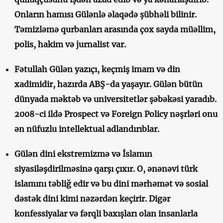
Onların hamısı Gülənlə əlaqədə şübhəli bilinir.
Təmizləmə qurbanları arasında çox sayda müəllim,
polis, hakim və jurnalist var.
Fətullah Gülən yazıçı, keçmiş imam və din
xadimidir, hazırda ABŞ-da yaşayır. Gülən bütün
dünyada məktəb və universitetlər şəbəkəsi yaradıb.
2008-ci ildə Prospect və Foreign Policy nəşrləri onu
ən nüfuzlu intellektual adlandırıblar.
Gülən dini ekstremizmə və İslamın
siyasiləşdirilməsinə qarşı çıxır. O, ənənəvi türk
islamını təbliğ edir və bu dini mərhəmət və sosial
dəstək dini kimi nəzərdən keçirir. Digər
konfessiyalar və fərqli baxışları olan insanlarla