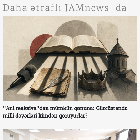
Daha ətraflı JAMnews-da
"Ani reaksiya"dan mümkün qanuna: Gürcüstanda
milli dəyərləri kimdən qoruyurlar?