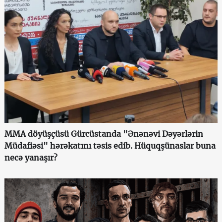
MMA döyüşçüsü Gürcüstanda "Ənənəvi Dəyərlərin
Müdafiəsi" hərəkatını təsis edib. Hüquqşünaslar buna
necə yanaşır?