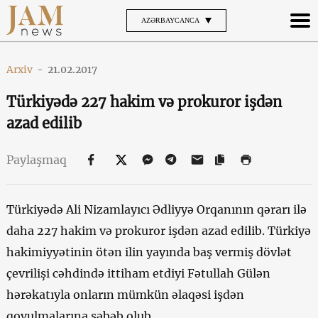
AZƏRBAYCANCA
Arxiv
-
21.02.2017
Türkiyədə 227 hakim və prokuror işdən
azad edilib
Paylaşmaq
Türkiyədə Ali Nizamlayıcı Ədliyyə Orqanının qərarı ilə
daha 227 hakim və prokuror işdən azad edilib. Türkiyə
hakimiyyətinin ötən ilin yayında baş vermiş dövlət
çevrilişi cəhdində ittiham etdiyi Fətullah Gülən
hərəkatıyla onların mümkün əlaqəsi işdən
qovulmalarına səbəb olub.