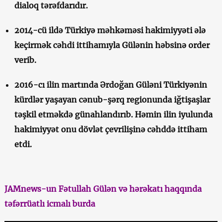
dialoq tərəfdarıdır.
2014-cü ildə Türkiyə məhkəməsi hakimiyyəti ələ
keçirmək cəhdi ittihamıyla Gülənin həbsinə order
verib.
2016-cı ilin martında Ərdoğan Güləni Türkiyənin
kürdlər yaşayan cənub-şərq regionunda iğtişaşlar
təşkil etməkdə günahlandırıb. Həmin ilin iyulunda
hakimiyyət onu dövlət çevrilişinə cəhddə ittiham
etdi.
JAMnews-un Fətullah Gülən və hərəkatı haqqında
təfərrüatlı icmalı
burda