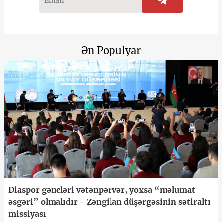
Ən Populyar
Diaspor gəncləri vətənpərvər, yoxsa “məlumat
əsgəri” olmalıdır - Zəngilan düşərgəsinin sətiraltı
missiyası