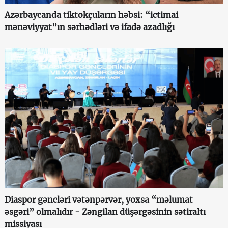
Azərbaycanda tiktokçuların həbsi: “ictimai
mənəviyyat”ın sərhədləri və ifadə azadlığı
Diaspor gəncləri vətənpərvər, yoxsa “məlumat
əsgəri” olmalıdır - Zəngilan düşərgəsinin sətiraltı
missiyası