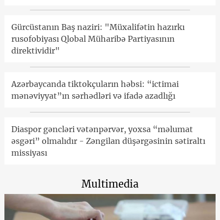
Gürcüstanın Baş naziri: "Müxalifətin hazırkı
rusofobiyası Qlobal Müharibə Partiyasının
direktividir"
Azərbaycanda tiktokçuların həbsi: “ictimai
mənəviyyat”ın sərhədləri və ifadə azadlığı
Diaspor gəncləri vətənpərvər, yoxsa “məlumat
əsgəri” olmalıdır - Zəngilan düşərgəsinin sətiraltı
missiyası
Multimedia