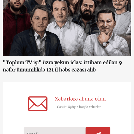
"Toplum TV işi" üzrə yekun iclas: ittiham edilən 9
nəfər ümumilikdə 121 il həbs cəzası alıb
Xəbərlərə abunə olun
Cənubi Qafqaz haqda xəbərlər