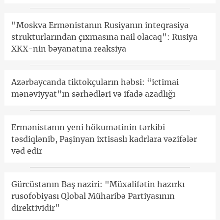
"Moskva Ermənistanın Rusiyanın inteqrasiya
strukturlarından çıxmasına nail olacaq": Rusiya
XKX-nin bəyanatına reaksiya
Azərbaycanda tiktokçuların həbsi: “ictimai
mənəviyyat”ın sərhədləri və ifadə azadlığı
Ermənistanın yeni hökumətinin tərkibi
təsdiqlənib, Paşinyan ixtisaslı kadrlara vəzifələr
vəd edir
Gürcüstanın Baş naziri: "Müxalifətin hazırkı
rusofobiyası Qlobal Müharibə Partiyasının
direktividir"