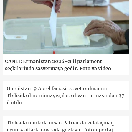
CANLI: Ermənistan 2026-cı il parlament
seçkilərində səsverməyə gedir. Foto və video
Gürcüstan, 9 Aprel faciəsi: sovet ordusunun
Tbilisidə dinc nümayişçilərə divan tutmasından 37
il ötdü
Tbilisidə minlərlə insan Patriarxla vidalaşmaq
üçün saatlarla növbədə gözləyir. Fotoreportaj