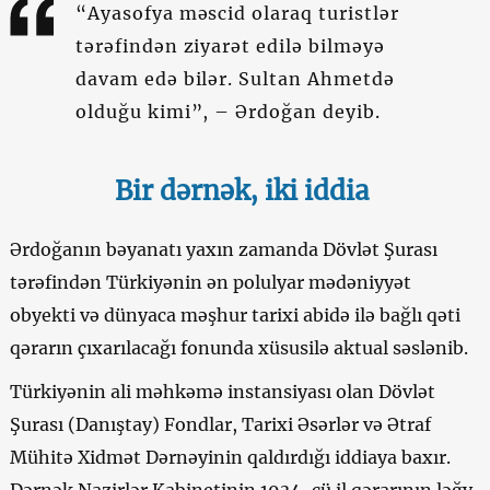
“Ayasofya məscid olaraq turistlər
tərəfindən ziyarət edilə bilməyə
davam edə bilər. Sultan Ahmetdə
olduğu kimi”, – Ərdoğan deyib.
Bir dərnək, iki iddia
Ərdoğanın bəyanatı yaxın zamanda Dövlət Şurası
tərəfindən Türkiyənin ən polulyar mədəniyyət
obyekti və dünyaca məşhur tarixi abidə ilə bağlı qəti
qərarın çıxarılacağı fonunda xüsusilə aktual səslənib.
Türkiyənin ali məhkəmə instansiyası olan Dövlət
Şurası (Danıştay) Fondlar, Tarixi Əsərlər və Ətraf
Mühitə Xidmət Dərnəyinin qaldırdığı iddiaya baxır.
Dərnək Nazirlər Kabinetinin 1934-cü il qərarının ləğv