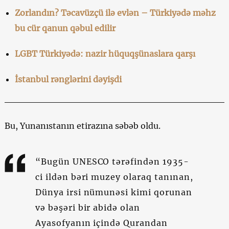
Zorlandın? Təcavüzçü ilə evlən – Türkiyədə məhz
bu cür qanun qəbul edilir
LGBT Türkiyədə: nazir hüquqşünaslara qarşı
İstanbul rənglərini dəyişdi
Bu, Yunanıstanın etirazına səbəb oldu.
“Bugün UNESCO tərəfindən 1935-
ci ildən bəri muzey olaraq tanınan,
Dünya irsi nümunəsi kimi qorunan
və bəşəri bir abidə olan
Ayasofyanın içində Qurandan