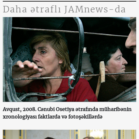
Daha ətraflı JAMnews-da
Avqust, 2008. Cənubi Osetiya ətrafında müharibənin
xronologiyası faktlarda və fotoşəkillərdə