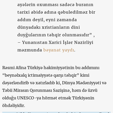
ayələrin oxunması sadəcə buranın
tarixi abidə adına qəbuledilməz bir
addım deyil, eyni zamanda
dünyadakı xristianların dini
duyğularının təhqir olunmasıdır” ,
– Yunanıstan Xarici İşlər Nazirliyi
məzmunda
bəyanat yaydı
.
Rəsmi Afina Türkiyə hakimiyyətinin bu addımını
“beynəlxalq ictimaiyyətə qarşı təhqir” kimi
dəyərləndirib və xatırladıb ki, Dünya Mədəniyyəti və
Təbii Mirasın Qorunması Sazişinə, həm də üzvü
olduğu UNESCO-ya hörmət etmək Türkiyənin
öhdəliyidir.