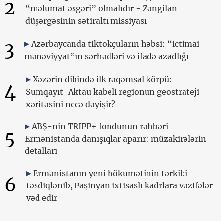
2
“məlumat əsgəri” olmalıdır - Zəngilan
düşərgəsinin sətiraltı missiyası
3
Azərbaycanda tiktokçuların həbsi: “ictimai
mənəviyyat”ın sərhədləri və ifadə azadlığı
Xəzərin dibində ilk rəqəmsal körpü:
4
Sumqayıt-Aktau kabeli regionun geostrateji
xəritəsini necə dəyişir?
ABŞ-nin TRIPP+ fondunun rəhbəri
5
Ermənistanda danışıqlar aparır: müzakirələrin
detalları
Ermənistanın yeni hökumətinin tərkibi
6
təsdiqlənib, Paşinyan ixtisaslı kadrlara vəzifələr
vəd edir