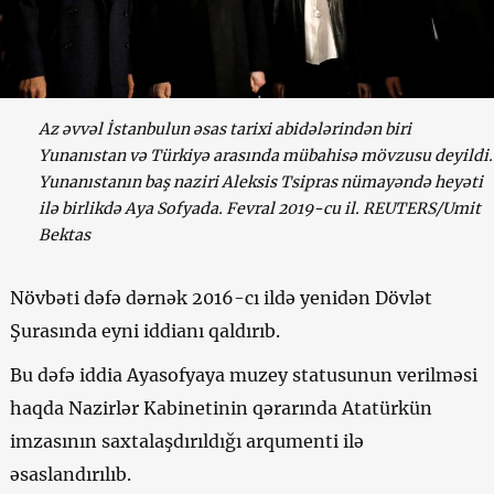
Az əvvəl İstanbulun əsas tarixi abidələrindən biri
Yunanıstan və Türkiyə arasında mübahisə mövzusu deyildi.
Yunanıstanın baş naziri Aleksis Tsipras nümayəndə heyəti
ilə birlikdə Aya Sofyada. Fevral 2019-cu il. REUTERS/Umit
Bektas
Növbəti dəfə dərnək 2016-cı ildə yenidən Dövlət
Şurasında eyni iddianı qaldırıb.
Bu dəfə iddia Ayasofyaya muzey statusunun verilməsi
haqda Nazirlər Kabinetinin qərarında Atatürkün
imzasının saxtalaşdırıldığı arqumenti ilə
əsaslandırılıb.