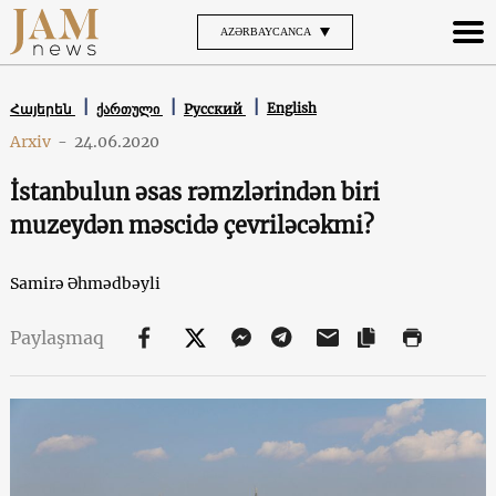
AZƏRBAYCANCA
English
Հայերեն
ქართული
Русский
Arxiv
-
24.06.2020
İstanbulun əsas rəmzlərindən biri
muzeydən məscidə çevriləcəkmi?
Samirə Əhmədbəyli
Paylaşmaq