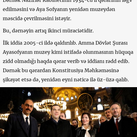
edilməsini və Aya Sofyanın yenidən muzeydən
məscidə çevrilməsini istəyir.
Bu, dərnəyin artıq ikinci müraciətidir.
İlk iddia 2005-ci ildə qaldırılıb. Amma Dövlət Şurası
Ayasofyanın muzey kimi istifadə olunmasının hüquqa
zidd olmadığı haqda qərar verib və iddianı rədd edib.
Dərnək bu qərardan Konstitusiya Məhkəməsinə
şikayət etsə də, yenidən eyni nəticə ilə üz-üzə qalıb.