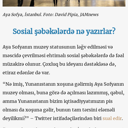
Aya Sofya, İstanbul. Foto: David Pipia, JAMnews
Sosial şəbəkələrdə nə yazırlar?
Aya Sofyanın muzey statusunun ləğv edilməsi və
məscidə çevrilməsi ehtimalı sosial şəbəkələrdə də fəal
müzakirə olunur. Çoxluq bu ideyanı dəstəkləsə də,
etiraz edənlər də var.
“Nə imiş, Yunanıstanın xoşuna gəlirmiş Aya Sofyanın
muzey olması, buna görə də açılması lazımmış, qəbul,
amma Yunanıstanın bizim iqtisadiyyatımızın pis
olması da xoşuna gəlir, bunun tam tərsini eləməli
deyilikmi?” – Twitter istifadəçilərindən biri
sual edir
.