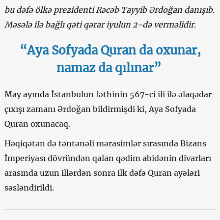
bu dəfə ölkə prezidenti Rəcəb Tayyib Ərdoğan danışıb.
Məsələ ilə bağlı qəti qərar iyulun 2-də verməlidir.
“Aya Sofyada Quran da oxunar,
namaz da qılınar”
May ayında İstanbulun fəthinin 567-ci ili ilə əlaqədar
çıxışı zamanı Ərdoğan bildirmişdi ki, Aya Sofyada
Quran oxunacaq.
Həqiqətən də təntənəli mərasimlər sırasında Bizans
İmperiyası dövründən qalan qədim abidənin divarları
arasında uzun illərdən sonra ilk dəfə Quran ayələri
səsləndirildi.