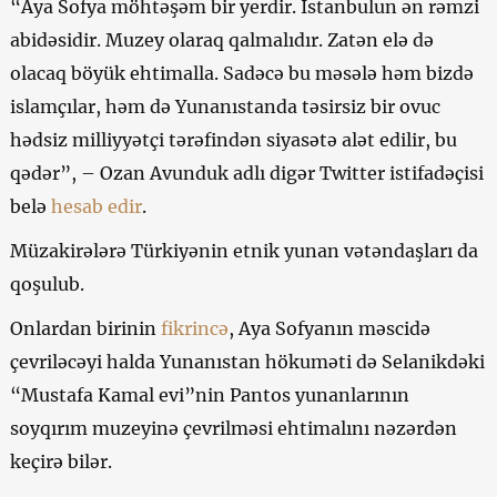
“Aya Sofya möhtəşəm bir yerdir. İstanbulun ən rəmzi
abidəsidir. Muzey olaraq qalmalıdır. Zatən elə də
olacaq böyük ehtimalla. Sadəcə bu məsələ həm bizdə
islamçılar, həm də Yunanıstanda təsirsiz bir ovuc
hədsiz milliyyətçi tərəfindən siyasətə alət edilir, bu
qədər”, – Ozan Avunduk adlı digər Twitter istifadəçisi
belə
hesab edir
.
Müzakirələrə Türkiyənin etnik yunan vətəndaşları da
qoşulub.
Onlardan birinin
fikrincə
, Aya Sofyanın məscidə
çevriləcəyi halda Yunanıstan hökuməti də Selanikdəki
“Mustafa Kamal evi”nin Pantos yunanlarının
soyqırım muzeyinə çevrilməsi ehtimalını nəzərdən
keçirə bilər.