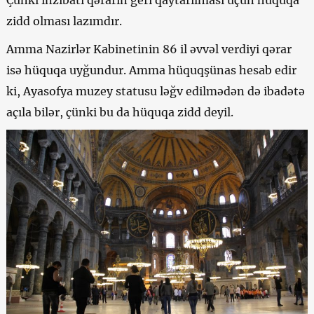
zidd olması lazımdır.
Amma Nazirlər Kabinetinin 86 il əvvəl verdiyi qərar
isə hüquqa uyğundur. Amma hüquqşünas hesab edir
ki, Ayasofya muzey statusu ləğv edilmədən də ibadətə
açıla bilər, çünki bu da hüquqa zidd deyil.