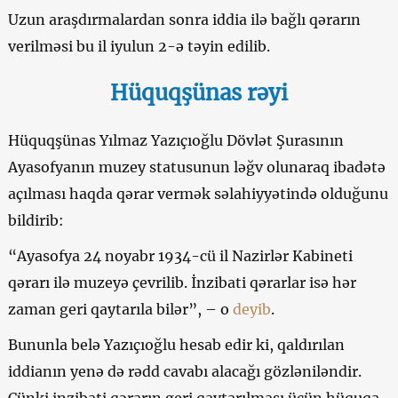
Uzun araşdırmalardan sonra iddia ilə bağlı qərarın
verilməsi bu il iyulun 2-ə təyin edilib.
Hüquqşünas rəyi
Hüquqşünas Yılmaz Yazıçıoğlu Dövlət Şurasının
Ayasofyanın muzey statusunun ləğv olunaraq ibadətə
açılması haqda qərar vermək səlahiyyətində olduğunu
bildirib:
“Ayasofya 24 noyabr 1934-cü il Nazirlər Kabineti
qərarı ilə muzeyə çevrilib. İnzibati qərarlar isə hər
zaman geri qaytarıla bilər”, – o
deyib
.
Bununla belə Yazıçıoğlu hesab edir ki, qaldırılan
iddianın yenə də rədd cavabı alacağı gözləniləndir.
Çünki inzibati qərarın geri qaytarılması üçün hüquqa