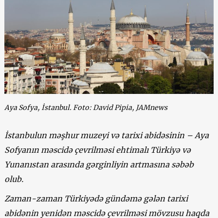
Aya Sofya, İstanbul. Foto: David Pipia, JAMnews
İstanbulun məşhur muzeyi və tarixi abidəsinin – Aya
Sofyanın məscidə çevrilməsi ehtimalı Türkiyə və
Yunanıstan arasında gərginliyin artmasına səbəb
olub.
Zaman-zaman Türkiyədə gündəmə gələn tarixi
abidənin yenidən məscidə çevrilməsi mövzusu haqda