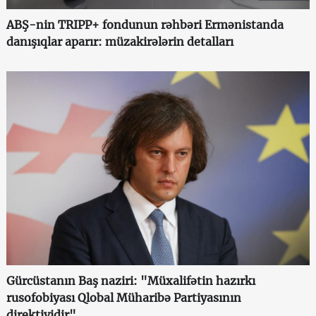
ABŞ-nin TRIPP+ fondunun rəhbəri Ermənistanda
danışıqlar aparır: müzakirələrin detalları
Gürcüstanın Baş naziri: "Müxalifətin hazırkı
rusofobiyası Qlobal Müharibə Partiyasının
direktividir"