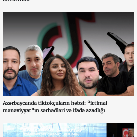
Azərbaycanda tiktokçuların həbsi: “ictimai
mənəviyyat”ın sərhədləri və ifadə azadlığı