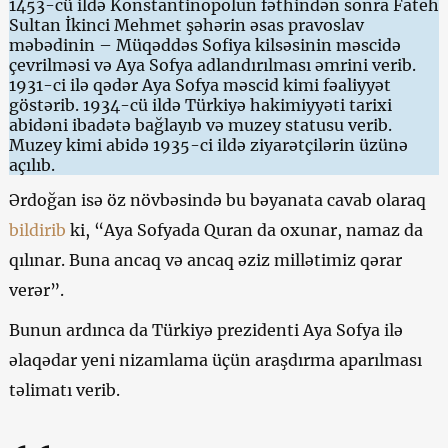
1453-cü ildə Konstantinopolun fəthindən sonra Fateh
Sultan İkinci Mehmet şəhərin əsas pravoslav
məbədinin – Müqəddəs Sofiya kilsəsinin məscidə
çevrilməsi və Aya Sofya adlandırılması əmrini verib.
1931-ci ilə qədər Aya Sofya məscid kimi fəaliyyət
göstərib. 1934-cü ildə Türkiyə hakimiyyəti tarixi
abidəni ibadətə bağlayıb və muzey statusu verib.
Muzey kimi abidə 1935-ci ildə ziyarətçilərin üzünə
açılıb.
Ərdoğan isə öz növbəsində bu bəyanata cavab olaraq
bildirib
ki, “Aya Sofyada Quran da oxunar, namaz da
qılınar. Buna ancaq və ancaq əziz millətimiz qərar
verər”.
Bunun ardınca da Türkiyə prezidenti Aya Sofya ilə
əlaqədar yeni nizamlama üçün araşdırma aparılması
təlimatı verib.