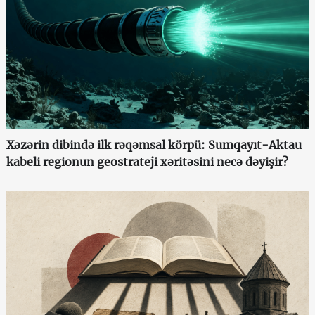
Xəzərin dibində ilk rəqəmsal körpü: Sumqayıt-Aktau
kabeli regionun geostrateji xəritəsini necə dəyişir?