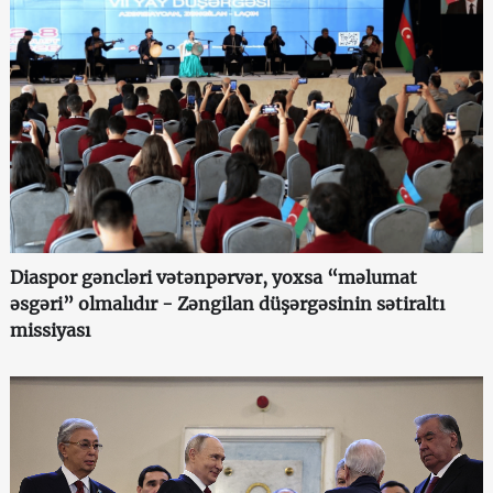
Diaspor gəncləri vətənpərvər, yoxsa “məlumat
əsgəri” olmalıdır - Zəngilan düşərgəsinin sətiraltı
missiyası