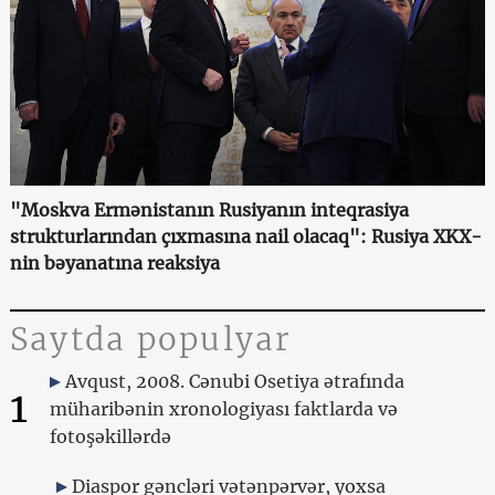
"Moskva Ermənistanın Rusiyanın inteqrasiya
strukturlarından çıxmasına nail olacaq": Rusiya XKX-
nin bəyanatına reaksiya
Saytda populyar
Avqust, 2008. Cənubi Osetiya ətrafında
1
müharibənin xronologiyası faktlarda və
fotoşəkillərdə
Diaspor gəncləri vətənpərvər, yoxsa