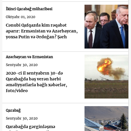
İkinci Qarabağ müharibəsi
Oktyabr 01, 2020
Cənubi Qafqazda kim rəqabət
aparır: Ermənistan və Azərbaycan,
yoxsa Putin və Ərdoğan? Şərh
Azərbaycan və Ermənistan
Sentyabr 30, 2020
2020-ci il sentyabrın 30-də
Qarabağda baş verən hərbi
əməliyyatlarla bağlı xəbərlər,
foto/video
Qarabağ
Sentyabr 30, 2020
Qarabağda gərginləşmə