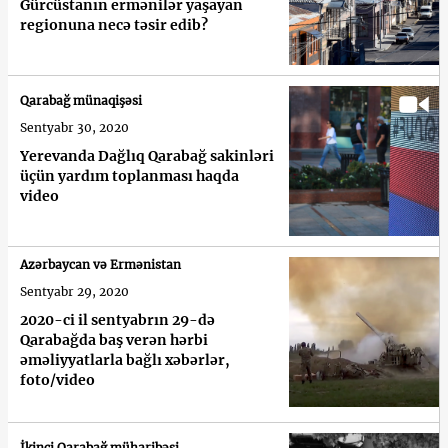
Gürcüstanın ermənilər yaşayan
regionuna necə təsir edib?
Qarabağ münaqişəsi
Sentyabr 30, 2020
Yerevanda Dağlıq Qarabağ sakinləri
üçün yardım toplanması haqda
video
Azərbaycan və Ermənistan
Sentyabr 29, 2020
2020-ci il sentyabrın 29-də
Qarabağda baş verən hərbi
əməliyyatlarla bağlı xəbərlər,
foto/video
İkinci Qarabağ müharibəsi