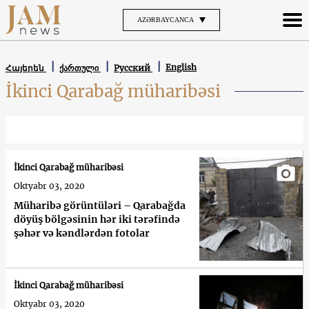
AZƏRBAYCANCA
English
Հայերեն
ქართული
Русский
İkinci Qarabağ müharibəsi
İkinci Qarabağ müharibəsi
Oktyabr 03, 2020
Müharibə görüntüləri – Qarabağda
döyüş bölgəsinin hər iki tərəfində
şəhər və kəndlərdən fotolar
İkinci Qarabağ müharibəsi
Oktyabr 03, 2020