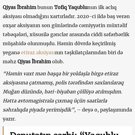
Qiyas İbrahim
bunun
Tofiq Yaqublu
nun ilk aclıq
aksiyası olmadığını xartırladır. 2020-ci ildə baş verən
oxşar aksiyanın son günlərində cəmiyyətin müxtəlif
təbəqələri, xüsusilə gənclər arasında ciddi səfərbərlik
müşahidə olunmuşdu. Həmin dövrdə keçirilmiş
yeganə
etiraz aksiyası
nın təşkilatçılarından biri də
məhz
Qiyas İbrahim
olub.
“Həmin vaxt mən başqa bir yoldaşla birgə etiraz
aksiyasına çatmamış, polis tərəfindən saxlanılaraq
Muğan düzündə, bəri-biyaban çöllüyə atılmışdım.
Hətta avtomagistrala çıxmaq üçün saatlarla
səhralıqda piyada yerimişdik”,
– deyə o, paylaşımında
yazır.