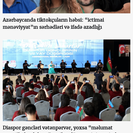
Azərbaycanda tiktokçuların həbsi: “ictimai
mənəviyyat”ın sərhədləri və ifadə azadlığı
Diaspor gəncləri vətənpərvər, yoxsa “məlumat