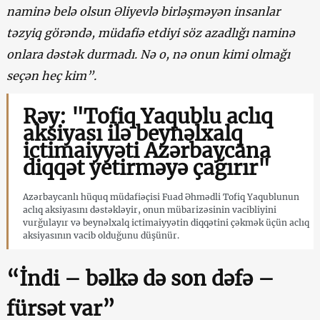
naminə belə olsun Əliyevlə birləşməyən insanlar
təzyiq görəndə, müdafiə etdiyi söz azadlığı naminə
onlara dəstək durmadı. Nə o, nə onun kimi olmağı
seçən heç kim”.
Rəy: "Tofiq Yaqublu aclıq
aksiyası ilə beynəlxalq
ictimaiyyəti Azərbaycana
diqqət yetirməyə çağırır"
Azərbaycanlı hüquq müdafiəçisi Fuad Əhmədli Tofiq Yaqublunun
aclıq aksiyasını dəstəkləyir, onun mübarizəsinin vacibliyini
vurğulayır və beynəlxalq ictimaiyyətin diqqətini çəkmək üçün aclıq
aksiyasının vacib olduğunu düşünür.
“İndi – bəlkə də son dəfə –
fürsət var”