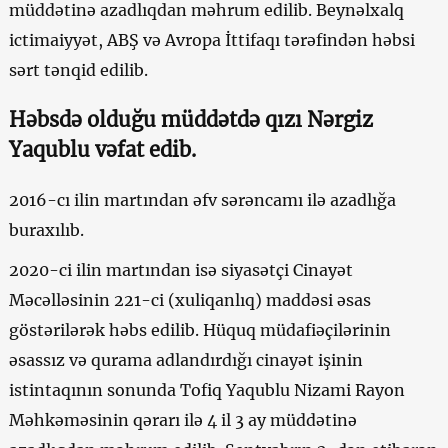
müddətinə azadlıqdan məhrum edilib. Beynəlxalq
ictimaiyyət, ABŞ və Avropa İttifaqı tərəfindən həbsi
sərt tənqid edilib.
Həbsdə olduğu müddətdə qızı Nərgiz
Yaqublu vəfat edib.
2016-cı ilin martından əfv sərəncamı ilə azadlığa
buraxılıb.
2020-ci ilin martından isə siyasətçi Cinayət
Məcəlləsinin 221-ci (xuliqanlıq) maddəsi əsas
göstərilərək həbs edilib. Hüquq müdafiəçilərinin
əsassız və qurama adlandırdığı cinayət işinin
istintaqının sonunda Tofiq Yaqublu Nizami Rayon
Məhkəməsinin qərarı ilə 4 il 3 ay müddətinə