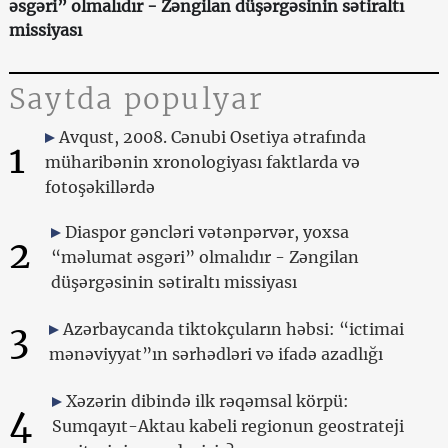
əsgəri” olmalıdır - Zəngilan düşərgəsinin sətiraltı
missiyası
Saytda populyar
Avqust, 2008. Cənubi Osetiya ətrafında
1
müharibənin xronologiyası faktlarda və
fotoşəkillərdə
Diaspor gəncləri vətənpərvər, yoxsa
2
“məlumat əsgəri” olmalıdır - Zəngilan
düşərgəsinin sətiraltı missiyası
3
Azərbaycanda tiktokçuların həbsi: “ictimai
mənəviyyat”ın sərhədləri və ifadə azadlığı
Xəzərin dibində ilk rəqəmsal körpü:
4
Sumqayıt-Aktau kabeli regionun geostrateji