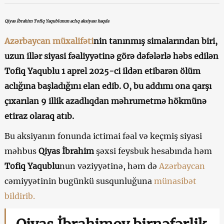
Qiyas İbrahim Tofiq Yaqublunun aclıq aksiyası haqda
Azərbaycan müxalifəti
nin tanınmış simalarından biri,
uzun illər siyasi fəaliyyətinə görə dəfələrlə həbs edilən
Tofiq Yaqublu 1 aprel 2025-ci ildən etibarən ölüm
aclığına başladığını elan edib. O, bu addımı ona qarşı
çıxarılan 9 illik azadlıqdan məhrumetmə hökmünə
etiraz olaraq atıb.
Bu aksiyanın fonunda ictimai fəal və keçmiş siyasi
məhbus
Qiyas İbrahim
şəxsi feysbuk hesabında həm
Tofiq Yaqublu
nun vəziyyətinə, həm də
Azərbaycan
cəmiyyətinin bugünkü susqunluğuna
münasibət
bildirib.