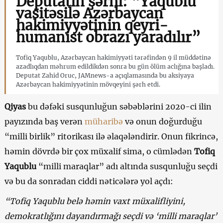
Deputatın şərhi: “Yaqublu
vasitəsilə Azərbaycan
hakimiyyətinin qeyri-
humanist obrazı yaradılır”
Tofiq Yaqublu, Azərbaycan hakimiyyəti tərəfindən 9 il müddətinə
azadlıqdan məhrum edildikdən sonra bu gün ölüm aclığına başladı.
Deputat Zahid Oruc, JAMnews-a açıqlamasında bu aksiyaya
Azərbaycan hakimiyyətinin mövqeyini şərh etdi.
Qiyas
bu dəfəki susqunluğun səbəblərini 2020-ci ilin
payızında baş verən
müharibə
və onun doğurduğu
“milli birlik” ritorikası ilə əlaqələndirir. Onun fikrincə,
həmin dövrdə bir çox müxalif sima, o cümlədən
Tofiq
Yaqublu
“milli maraqlar” adı altında susqunluğu seçdi
və bu da sonradan ciddi nəticələrə yol açdı:
“Tofiq Yaqublu belə həmin vaxt müxalifliyini,
demokratlığını dayandırmağı seçdi və ‘milli maraqlar’