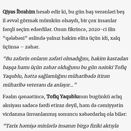
Qiyas İbrahim
hesab edir ki, bu gün baş verənləri beş
il əvvəl görmək mümkün olsaydı, bir çox insanlar
fərqli seçim edərdilər. Onun fikrincə, 2020-ci ilin
“qələbəsi” əslində yalnız hakim elita üçün idi, xalq
üçünsə – zəhər.
“Bu zəfərin onların zəfəri olmadığını, hakim kastadan
başqa hamı üçün zəhər olduğunu bu gün nəinki Tofiq
Yaqublu, hətta sağlamlığını müharibədə itirən
müharibə veteranı da anlayır…”
Fəalın qənaətincə,
Tofiq Yaqublu
nun bugünkü aclıq
aksiyası sadəcə fərdi etiraz deyil, həm də cəmiyyətin
vicdanına ünvanlanmış sonuncu xəbərdarlıq ola bilər:
“Tarix həmişə minlərlə insanın birgə fiziki aktıyla