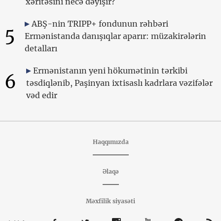
xəritəsini necə dəyişir?
ABŞ-nin TRIPP+ fondunun rəhbəri
5
Ermənistanda danışıqlar aparır: müzakirələrin
detalları
Ermənistanın yeni hökumətinin tərkibi
6
təsdiqlənib, Paşinyan ixtisaslı kadrlara vəzifələr
vəd edir
Haqqımızda
Əlaqə
Məxfilik siyasəti