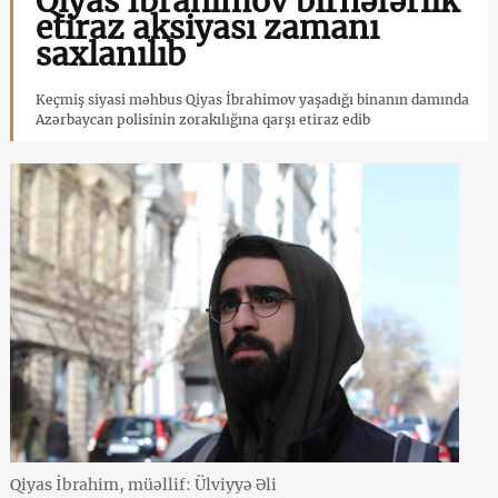
Qiyas İbrahimov birnəfərlik
etiraz aksiyası zamanı
saxlanılıb
Keçmiş siyasi məhbus Qiyas İbrahimov yaşadığı binanın damında
Azərbaycan polisinin zorakılığına qarşı etiraz edib
Qiyas İbrahim, müəllif: Ülviyyə Əli