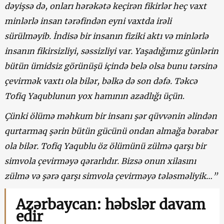
dəyişsə də, onları hərəkətə keçirən fikirlər heç vaxt
minlərlə insan tərəfindən eyni vaxtda irəli
sürülməyib. İndisə bir insanın fiziki aktı və minlərlə
insanın fikirsizliyi, səssizliyi var. Yaşadığımız günlərin
bütün ümidsiz görünüşü içində belə olsa bunu tərsinə
çevirmək vaxtı ola bilər, bəlkə də son dəfə. Təkcə
Tofiq Yaqublunun yox hamının azadlığı üçün
.
Çünki ölümə məhkum bir insanı şər qüvvənin əlindən
qurtarmaq şərin bütün gücünü ondan almağa bərabər
ola bilər. Tofiq Yaqublu öz ölümünü zülmə qarşı bir
simvola çevirməyə qərarlıdır. Bizsə onun xilasını
zülmə və şərə qarşı simvola çevirməyə tələsməliyik…”
Azərbaycan: həbslər davam
edir