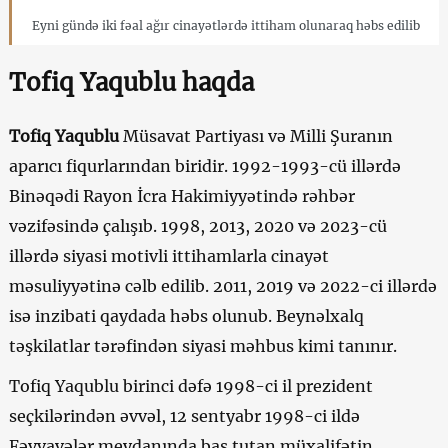
Eyni gündə iki fəal ağır cinayətlərdə ittiham olunaraq həbs edilib
Tofiq Yaqublu haqda
Tofiq Yaqublu
Müsavat Partiyası və Milli Şuranın
aparıcı fiqurlarından biridir. 1992-1993-cü illərdə
Binəqədi Rayon İcra Hakimiyyətində rəhbər
vəzifəsində çalışıb. 1998, 2013, 2020 və 2023-cü
illərdə siyasi motivli ittihamlarla cinayət
məsuliyyətinə cəlb edilib. 2011, 2019 və 2022-ci illərdə
isə inzibati qaydada həbs olunub. Beynəlxalq
təşkilatlar tərəfindən siyasi məhbus kimi tanınır.
Tofiq Yaqublu birinci dəfə 1998-ci il prezident
seçkilərindən əvvəl, 12 sentyabr 1998-ci ildə
Fəvvavələr meydanında baş tutan müxalifətin