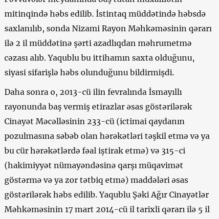
mitinqində həbs edilib. İstintaq müddətində həbsdə
saxlanılıb, sonda Nizami Rayon Məhkəməsinin qərarı
ilə 2 il müddətinə şərti azadlıqdan məhrumetmə
cəzası alıb. Yaqublu bu ittihamın saxta olduğunu,
siyasi sifarişlə həbs olunduğunu bildirmişdi.
Daha sonra o, 2013-cü ilin fevralında İsmayıllı
rayonunda baş vermiş etirazlar əsas göstərilərək
Cinayət Məcəlləsinin 233-cü (ictimai qaydanın
pozulmasına səbəb olan hərəkətləri təşkil etmə və ya
bu cür hərəkətlərdə fəal iştirak etmə) və 315-ci
(hakimiyyət nümayəndəsinə qarşı müqavimət
göstərmə və ya zor tətbiq etmə) maddələri əsas
göstərilərək həbs edilib. Yaqublu Şəki Ağır Cinayətlər
Məhkəməsinin 17 mart 2014-cü il tarixli qərarı ilə 5 il