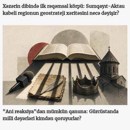
Xəzərin dibində ilk rəqəmsal körpü: Sumqayıt-Aktau
kabeli regionun geostrateji xəritəsini necə dəyişir?
"Ani reaksiya"dan mümkün qanuna: Gürcüstanda
milli dəyərləri kimdən qoruyurlar?