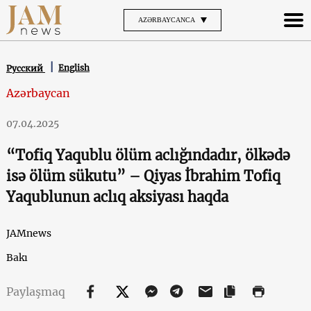
AZƏRBAYCANCA
English
Русский
Azərbaycan
07.04.2025
“Tofiq Yaqublu ölüm aclığındadır, ölkədə
isə ölüm sükutu” – Qiyas İbrahim Tofiq
Yaqublunun aclıq aksiyası haqda
JAMnews
Bakı
Paylaşmaq