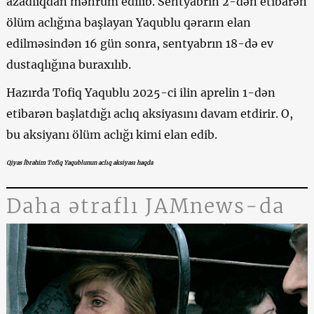
azadlıqdan məhrum edilib. Sentyabrın 2-dən etibarən
ölüm aclığına başlayan Yaqublu qərarın elan
edilməsindən 16 gün sonra, sentyabrın 18-də ev
dustaqlığına buraxılıb.
Hazırda Tofiq Yaqublu 2025-ci ilin aprelin 1-dən
etibarən başlatdığı aclıq aksiyasını davam etdirir. O,
bu aksiyanı ölüm aclığı kimi elan edib.
Qiyas İbrahim Tofiq Yaqublunun aclıq aksiyası haqda
Daha ətraflı JAMnews-da