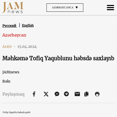
AZƏRBAYCANCA
English
Русский
Azərbaycan
Arxiv
-
15.04.2024
Məhkəmə Tofiq Yaqublunu həbsdə saxlayıb
JAMnews
Bakı
Paylaşmaq
Tofiq Yaqublu həbsdə qalıb