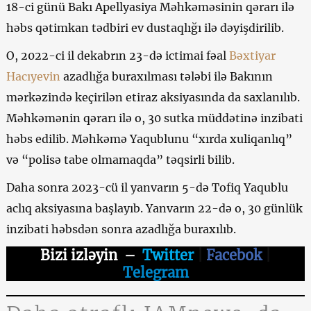
18-ci günü Bakı Apellyasiya Məhkəməsinin qərarı ilə
həbs qətimkan tədbiri ev dustaqlığı ilə dəyişdirilib.
O, 2022-ci il dekabrın 23-də ictimai fəal
Bəxtiyar
Hacıyevin
azadlığa buraxılması tələbi ilə Bakının
mərkəzində keçirilən etiraz aksiyasında da saxlanılıb.
Məhkəmənin qərarı ilə o, 30 sutka müddətinə inzibati
həbs edilib. Məhkəmə Yaqublunu “xırda xuliqanlıq”
və “polisə tabe olmamaqda” təqsirli bilib.
Daha sonra 2023-cü il yanvarın 5-də Tofiq Yaqublu
aclıq aksiyasına başlayıb. Yanvarın 22-də o, 30 günlük
inzibati həbsdən sonra azadlığa buraxılıb.
Bizi izləyin
–
Twitter
|
Facebok
|
Telegram