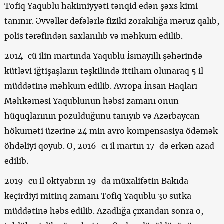
Tofiq Yaqublu hakimiyyəti tənqid edən şəxs kimi
tanınır. Əvvəllər dəfələrlə fiziki zorakılığa məruz qalıb,
polis tərəfindən saxlanılıb və məhkum edilib.
2014-cü ilin martında Yaqublu İsmayıllı şəhərində
kütləvi iğtişaşların təşkilində ittiham olunaraq 5 il
müddətinə məhkum edilib. Avropa İnsan Haqları
Məhkəməsi Yaqublunun həbsi zamanı onun
hüquqlarının pozulduğunu tanıyıb və Azərbaycan
hökuməti üzərinə 24 min avro kompensasiya ödəmək
öhdəliyi qoyub. O, 2016-cı il martın 17-də erkən azad
edilib.
2019-cu il oktyabrın 19-da müxalifətin Bakıda
keçirdiyi mitinq zamanı Tofiq Yaqublu 30 sutka
müddətinə həbs edilib. Azadlığa çıxandan sonra o,