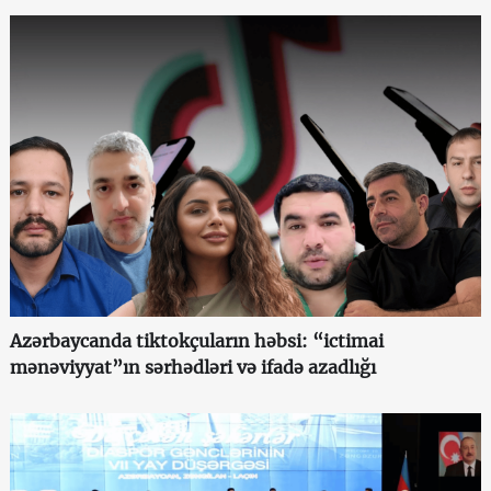
Azərbaycanda tiktokçuların həbsi: “ictimai
mənəviyyat”ın sərhədləri və ifadə azadlığı