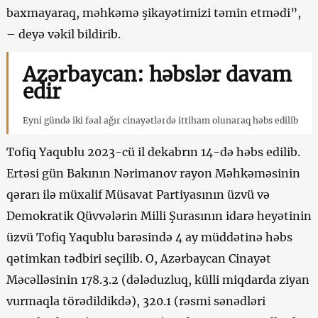
baxmayaraq, məhkəmə şikayətimizi təmin etmədi”,
– deyə vəkil bildirib.
Azərbaycan: həbslər davam
edir
Eyni gündə iki fəal ağır cinayətlərdə ittiham olunaraq həbs edilib
Tofiq Yaqublu 2023-cü il dekabrın 14-də həbs edilib.
Ertəsi gün Bakının Nərimanov rayon Məhkəməsinin
qərarı ilə müxalif Müsavat Partiyasının üzvü və
Demokratik Qüvvələrin Milli Şurasının idarə heyətinin
üzvü Tofiq Yaqublu barəsində 4 ay müddətinə həbs
qətimkan tədbiri seçilib. O, Azərbaycan Cinayət
Məcəlləsinin 178.3.2 (dələduzluq, külli miqdarda ziyan
vurmaqla törədildikdə), 320.1 (rəsmi sənədləri