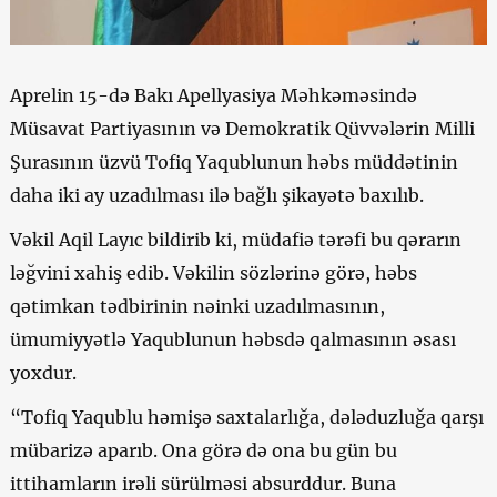
Aprelin 15-də Bakı Apellyasiya Məhkəməsində
Müsavat Partiyasının və Demokratik Qüvvələrin Milli
Şurasının üzvü Tofiq Yaqublunun həbs müddətinin
daha iki ay uzadılması ilə bağlı şikayətə baxılıb.
Vəkil Aqil Layıc bildirib ki, müdafiə tərəfi bu qərarın
ləğvini xahiş edib. Vəkilin sözlərinə görə, həbs
qətimkan tədbirinin nəinki uzadılmasının,
ümumiyyətlə Yaqublunun həbsdə qalmasının əsası
yoxdur.
“Tofiq Yaqublu həmişə saxtalarlığa, dələduzluğa qarşı
mübarizə aparıb. Ona görə də ona bu gün bu
ittihamların irəli sürülməsi absurddur. Buna