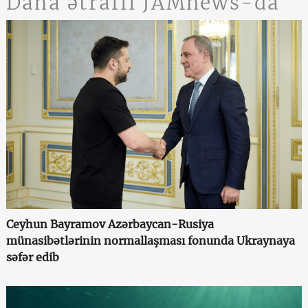
Daha ətraflı JAMnews-da
Ceyhun Bayramov Azərbaycan-Rusiya
münasibətlərinin normallaşması fonunda Ukraynaya
səfər edib