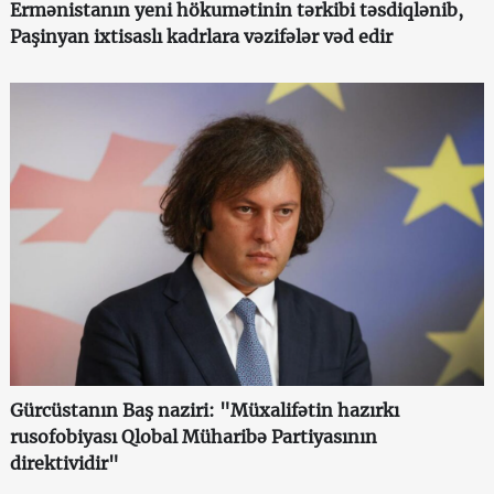
Ermənistanın yeni hökumətinin tərkibi təsdiqlənib,
Paşinyan ixtisaslı kadrlara vəzifələr vəd edir
Gürcüstanın Baş naziri: "Müxalifətin hazırkı
rusofobiyası Qlobal Müharibə Partiyasının
direktividir"