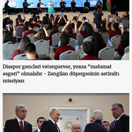
Diaspor gəncləri vətənpərvər, yoxsa “məlumat
əsgəri” olmalıdır - Zəngilan düşərgəsinin sətiraltı
missiyası