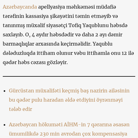
Azərbaycanda
apellyasiya məhkəməsi müdafiə
tərəfinin kassasiya şikayətini təmin etməyib və
tanınmış müxalif siyasətçi Tofiq Yaqublunu həbsdə
saxlayıb. O, 4 aydır həbsdədir və daha 2 ayı dəmir
barmaqlıqlar arxasında keçirməlidir. Yaqublu
dələduzluqda ittiham olunur vəbu ittihamla onu 12 ilə
qədər həbs cəzası gözləyir.
Gürcüstan müxalifəti keçmiş baş nazirin ailəsinin
bu qədər pulu haradan əldə etdiyini öyrənməyi
tələb edir
Azərbaycan hökuməti AİHM-in 7 qərarına əsasən
ümumilikdə 230 min avrodan çox kompensasiya