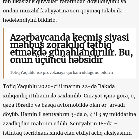
təhlükəsizlik qüvvələri tərəfindən döyüldüyünü və
ondan müxalif fəaliyyətinə son qoymaq tələbi ilə
hədələndiyini bildirib.
Azərbaycanda keçmiş siyasi
məhbus zorakılıq tətbiq
etməkdə günahlandırılır. Bu,
onun üçüncü həbsidir
Tofiq Yaqublu isə provokasiya qurbanı olduğunu bildirir
Tofiq Yaqublu 2020-ci il martın 22-də Bakıda
xuliqanlıq ittihamı ilə saxlanılıb. Cinayət işinə görə, o,
qəza törədib və başqa avtomobildə olan ər-arvadı
döyüb. Həmin il sentyabrın 3-də o, 4 il 3 ay müddətinə
azadlıqdan məhrum edilib. Sentyabrın 18-də –
istintaq təcridxanasında elan etdiyi aclıq aksiyasının