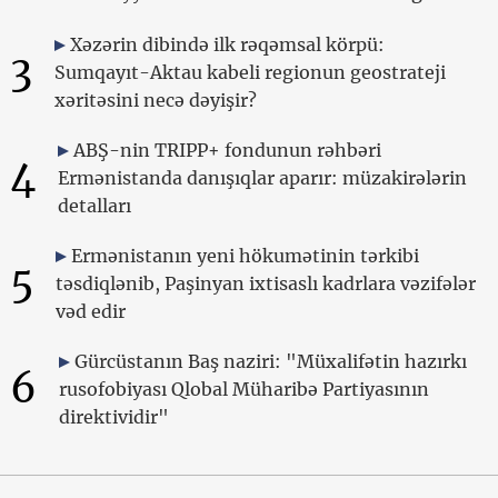
Xəzərin dibində ilk rəqəmsal körpü:
3
Sumqayıt-Aktau kabeli regionun geostrateji
xəritəsini necə dəyişir?
ABŞ-nin TRIPP+ fondunun rəhbəri
4
Ermənistanda danışıqlar aparır: müzakirələrin
detalları
Ermənistanın yeni hökumətinin tərkibi
5
təsdiqlənib, Paşinyan ixtisaslı kadrlara vəzifələr
vəd edir
Gürcüstanın Baş naziri: "Müxalifətin hazırkı
6
rusofobiyası Qlobal Müharibə Partiyasının
direktividir"