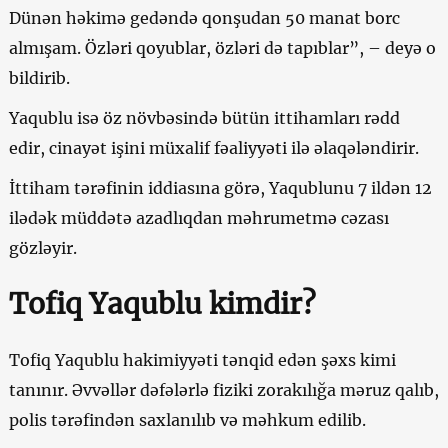
Dünən həkimə gedəndə qonşudan 50 manat borc
almışam. Özləri qoyublar, özləri də tapıblar”, – deyə o
bildirib.
Yaqublu isə öz növbəsində bütün ittihamları rədd
edir, cinayət işini müxalif fəaliyyəti ilə əlaqələndirir.
İttiham tərəfinin iddiasına görə, Yaqublunu 7 ildən 12
ilədək müddətə azadlıqdan məhrumetmə cəzası
gözləyir.
Tofiq Yaqublu kimdir?
Tofiq Yaqublu hakimiyyəti tənqid edən şəxs kimi
tanınır. Əvvəllər dəfələrlə fiziki zorakılığa məruz qalıb,
polis tərəfindən saxlanılıb və məhkum edilib.