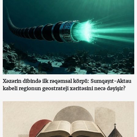
Xəzərin dibində ilk rəqəmsal körpü: Sumqayıt-Aktau
kabeli regionun geostrateji xəritəsini necə dəyişir?