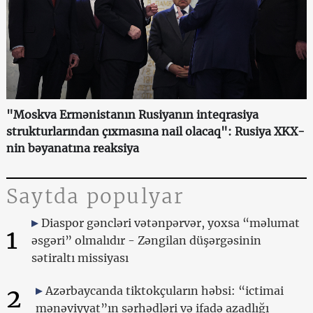
"Moskva Ermənistanın Rusiyanın inteqrasiya
strukturlarından çıxmasına nail olacaq": Rusiya XKX-
nin bəyanatına reaksiya
Saytda populyar
Diaspor gəncləri vətənpərvər, yoxsa “məlumat
1
əsgəri” olmalıdır - Zəngilan düşərgəsinin
sətiraltı missiyası
2
Azərbaycanda tiktokçuların həbsi: “ictimai
mənəviyyat”ın sərhədləri və ifadə azadlığı