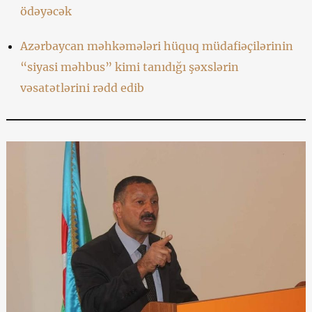
ödəyəcək
Azərbaycan məhkəmələri hüquq müdafiəçilərinin
“siyasi məhbus” kimi tanıdığı şəxslərin
vəsatətlərini rədd edib