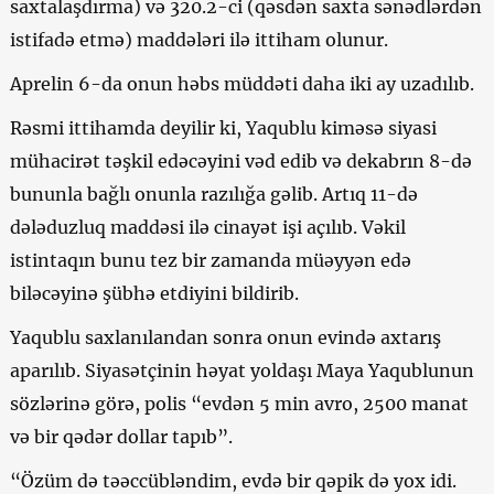
saxtalaşdırma) və 320.2-ci (qəsdən saxta sənədlərdən
istifadə etmə) maddələri ilə ittiham olunur.
Aprelin 6-da onun həbs müddəti daha iki ay uzadılıb.
Rəsmi ittihamda deyilir ki, Yaqublu kiməsə siyasi
mühacirət təşkil edəcəyini vəd edib və dekabrın 8-də
bununla bağlı onunla razılığa gəlib. Artıq 11-də
dələduzluq maddəsi ilə cinayət işi açılıb. Vəkil
istintaqın bunu tez bir zamanda müəyyən edə
biləcəyinə şübhə etdiyini bildirib.
Yaqublu saxlanılandan sonra onun evində axtarış
aparılıb. Siyasətçinin həyat yoldaşı Maya Yaqublunun
sözlərinə görə, polis “evdən 5 min avro, 2500 manat
və bir qədər dollar tapıb”.
“Özüm də təəccübləndim, evdə bir qəpik də yox idi.