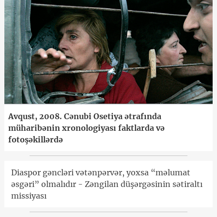
Avqust, 2008. Cənubi Osetiya ətrafında
müharibənin xronologiyası faktlarda və
fotoşəkillərdə
Diaspor gəncləri vətənpərvər, yoxsa “məlumat
əsgəri” olmalıdır - Zəngilan düşərgəsinin sətiraltı
missiyası