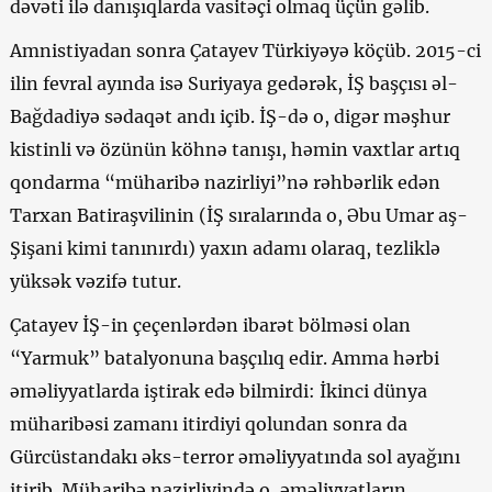
dəvəti ilə danışıqlarda vasitəçi olmaq üçün gəlib.
Amnistiyadan sonra Çatayev Türkiyəyə köçüb. 2015-ci
ilin fevral ayında isə Suriyaya gedərək, İŞ başçısı əl-
Bağdadiyə sədaqət andı içib. İŞ-də o, digər məşhur
kistinli və özünün köhnə tanışı, həmin vaxtlar artıq
qondarma “müharibə nazirliyi”nə rəhbərlik edən
Tarxan Batiraşvilinin (İŞ sıralarında o, Əbu Umar aş-
Şişani kimi tanınırdı) yaxın adamı olaraq, tezliklə
yüksək vəzifə tutur.
Çatayev İŞ-in çeçenlərdən ibarət bölməsi olan
“Yarmuk” batalyonuna başçılıq edir. Amma hərbi
əməliyyatlarda iştirak edə bilmirdi: İkinci dünya
müharibəsi zamanı itirdiyi qolundan sonra da
Gürcüstandakı əks-terror əməliyyatında sol ayağını
itirib. Müharibə nazirliyində o, əməliyyatların