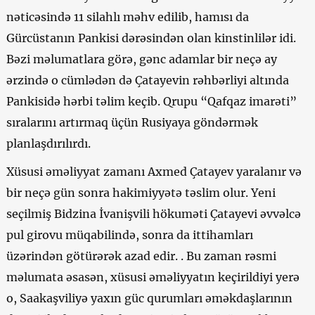
nəticəsində 11 silahlı məhv edilib, hamısı da
Gürcüstanın Pankisi dərəsindən olan kinstinlilər idi.
Bəzi məlumatlara görə, gənc adamlar bir neçə ay
ərzində o cümlədən də Çatayevin rəhbərliyi altında
Pankisidə hərbi təlim keçib. Qrupu “Qafqaz imarəti”
sıralarını artırmaq üçün Rusiyaya göndərmək
planlaşdırılırdı.
Xüsusi əməliyyat zamanı Axmed Çatayev yaralanır və
bir neçə gün sonra hakimiyyətə təslim olur. Yeni
seçilmiş Bidzina İvanişvili hökuməti Çatayevi əvvəlcə
pul girovu müqabilində, sonra da ittihamları
üzərindən götürərək azad edir. . Bu zaman rəsmi
məlumata əsasən, xüsusi əməliyyatın keçirildiyi yerə
o, Saakaşviliyə yaxın güc qurumları əməkdaşlarının