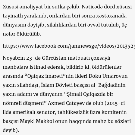
Xüsusi əməliyyat bir sutka çəkib. Nəticədə dörd xüsusi
təyinatlı yaralanıb, onlardan biri sonra xəstəxanada
dünyasını dəyişib, silahlılardan biri əvvəl tutulub, üç
nəfər öldürülüb.
https://www.facebook.com/jamnewsge/videos/20135
Noyabrın 23-də Gürcüstan mətbuatı çoxsaylı
mənbələrə istinad edərək, bildirib ki, öldürülənlər
arasında “Qafqaz imarəti”nin lideri Doku Umarovun
yaxın silahdaşı, İslam Dövləti başçısı al-Bağdadinin
yaxın adamı və dünyanın “Şimali Qafqazda bir
nömrəli düşməni” Axmed Çatayev də olub (2015-ci
ildə amerikalı senator, təhlükəsizlik üzrə komitənin
başçısı Maykl Makkol onun haqqında məhz bu sözləri
deyib).