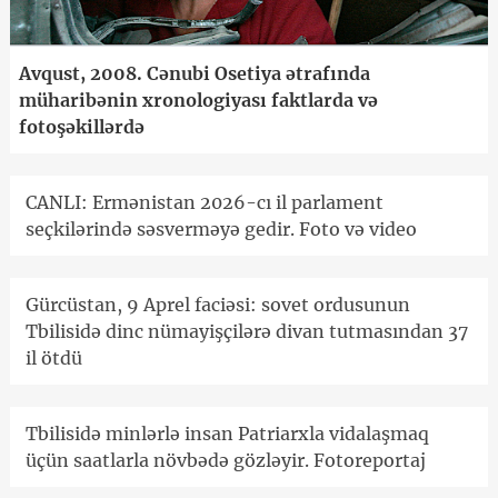
Avqust, 2008. Cənubi Osetiya ətrafında
müharibənin xronologiyası faktlarda və
fotoşəkillərdə
CANLI: Ermənistan 2026-cı il parlament
seçkilərində səsverməyə gedir. Foto və video
Gürcüstan, 9 Aprel faciəsi: sovet ordusunun
Tbilisidə dinc nümayişçilərə divan tutmasından 37
il ötdü
Tbilisidə minlərlə insan Patriarxla vidalaşmaq
üçün saatlarla növbədə gözləyir. Fotoreportaj