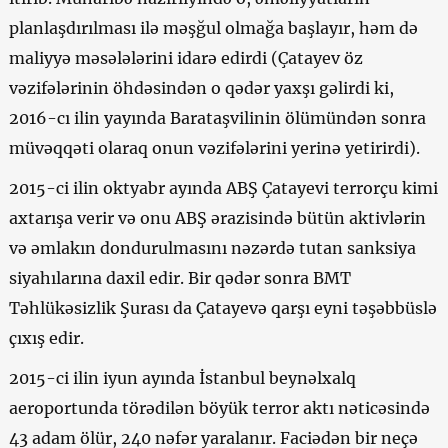
planlaşdırılması ilə məşğul olmağa başlayır, həm də
maliyyə məsələlərini idarə edirdi (Çatayev öz
vəzifələrinin öhdəsindən o qədər yaxşı gəlirdi ki,
2016-cı ilin yayında Barataşvilinin ölümündən sonra
müvəqqəti olaraq onun vəzifələrini yerinə yetirirdi).
2015-ci ilin oktyabr ayında ABŞ Çatayevi terrorçu kimi
axtarışa verir və onu ABŞ ərazisində bütün aktivlərin
və əmlakın dondurulmasını nəzərdə tutan sanksiya
siyahılarına daxil edir. Bir qədər sonra BMT
Təhlükəsizlik Şurası da Çatayevə qarşı eyni təşəbbüslə
çıxış edir.
2015-ci ilin iyun ayında İstanbul beynəlxalq
aeroportunda törədilən böyük terror aktı nəticəsində
43 adam ölür, 240 nəfər yaralanır. Faciədən bir neçə