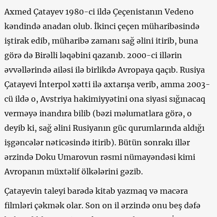
Axmed Çatayev 1980-ci ildə Çeçenistanın Vedeno
kəndində anadan olub. İkinci çeçen müharibəsində
iştirak edib, müharibə zamanı sağ əlini itirib, buna
görə də Birəlli ləqəbini qazanıb. 2000-ci illərin
əvvəllərində ailəsi ilə birlikdə Avropaya qaçıb. Rusiya
Çatayevi İnterpol xətti ilə axtarışa verib, amma 2003-
cü ildə o, Avstriya hakimiyyətini ona siyasi sığınacaq
verməyə inandıra bilib (bəzi məlumatlara görə, o
deyib ki, sağ əlini Rusiyanın güc qurumlarında aldığı
işgəncələr nəticəsində itirib). Bütün sonrakı illər
ərzində Doku Umarovun rəsmi nümayəndəsi kimi
Avropanın müxtəlif ölkələrini gəzib.
Çatayevin taleyi barədə kitab yazmaq və macəra
filmləri çəkmək olar. Son on il ərzində onu beş dəfə