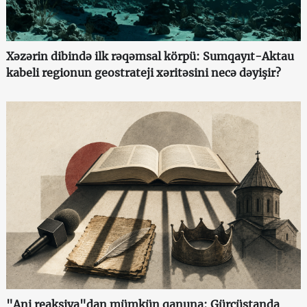
Xəzərin dibində ilk rəqəmsal körpü: Sumqayıt-Aktau
kabeli regionun geostrateji xəritəsini necə dəyişir?
"Ani reaksiya"dan mümkün qanuna: Gürcüstanda