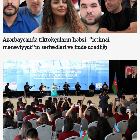
Azərbaycanda tiktokçuların həbsi: “ictimai
mənəviyyat”ın sərhədləri və ifadə azadlığı