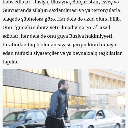
həbs ediblər: Rusiya, Ukrayna, Bolqarıstan, İsveç və
Gürcüstanda silahın saxlanılması və ya terrorçularla
əlaqədə şübhələrə görə. Hər dəfə də azad oluna bilib.
Onu “günahı sübuta yetirilmədiyinə görə” azad
ediblər, hər dəfə də onu guya Rusiya hakimiyyəti
tərəfindən təqib olunan siyasi qaçqın kimi himayə
edən nüfuzlu siyasətçilər və ya beynəlxalq təşkilatlar
tapılıb.