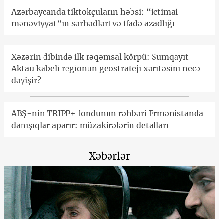
Azərbaycanda tiktokçuların həbsi: “ictimai
mənəviyyat”ın sərhədləri və ifadə azadlığı
Xəzərin dibində ilk rəqəmsal körpü: Sumqayıt-
Aktau kabeli regionun geostrateji xəritəsini necə
dəyişir?
ABŞ-nin TRIPP+ fondunun rəhbəri Ermənistanda
danışıqlar aparır: müzakirələrin detalları
Xəbərlər