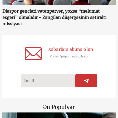
Diaspor gəncləri vətənpərvər, yoxsa “məlumat
əsgəri” olmalıdır - Zəngilan düşərgəsinin sətiraltı
missiyası
Xəbərlərə abunə olun
Cənubi Qafqaz haqda xəbərlər
Ən Populyar