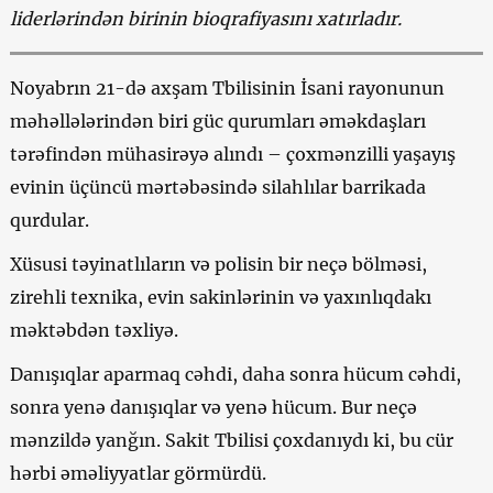
liderlərindən birinin bioqrafiyasını xatırladır.
Noyabrın 21-də axşam Tbilisinin İsani rayonunun
məhəllələrindən biri güc qurumları əməkdaşları
tərəfindən mühasirəyə alındı – çoxmənzilli yaşayış
evinin üçüncü mərtəbəsində silahlılar barrikada
qurdular.
Xüsusi təyinatlıların və polisin bir neçə bölməsi,
zirehli texnika, evin sakinlərinin və yaxınlıqdakı
məktəbdən təxliyə.
Danışıqlar aparmaq cəhdi, daha sonra hücum cəhdi,
sonra yenə danışıqlar və yenə hücum. Bur neçə
mənzildə yanğın. Sakit Tbilisi çoxdanıydı ki, bu cür
hərbi əməliyyatlar görmürdü.