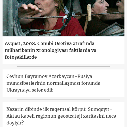
Avqust, 2008. Cənubi Osetiya ətrafında
müharibənin xronologiyası faktlarda və
fotoşəkillərdə
Ceyhun Bayramov Azərbaycan-Rusiya
münasibətlərinin normallaşması fonunda
Ukraynaya səfər edib
Xəzərin dibində ilk rəqəmsal körpü: Sumqayıt-
Aktau kabeli regionun geostrateji xəritəsini necə
dəyişir?