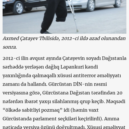
Axmed Çatayev Tbilisidə, 2012-ci ildə azad olunandan
sonra.
2012-ci ilin avqust ayında Çatayevin soyadı Dağıstanla
sərhəddə yerləşən dağlıq Lapankuri kəndi
yaxınlığında qalmaqallı xüsusi antiterror əməliyyatı
zamanı da hallandı. Gürcüstan DİN-nin rəsmi
versiyasına görə, Gürcüstana Dağıstan tərəfindən 20
nəfərdən ibarət yaxşı silahlanmış qrup keçib. Məqsədi
“ölkədə sabitliyi pozmaq” idi (həmin vaxt
Gürcüstanda parlament seçkiləri keçirilirdi). Amma
nəticədə versiya özünü doğrultmadı. Xüsusi əməliyyat