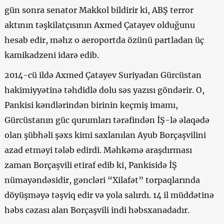
gün sonra senator Makkol bildirir ki, ABŞ terror
aktının təşkilatçısının Axmed Çatayev olduğunu
hesab edir, məhz o aeroportda özünü partladan üç
kamikadzeni idarə edib.
2014-cü ildə Axmed Çatayev Suriyadan Gürcüstan
hakimiyyətinə təhdidlə dolu səs yazısı göndərir. O,
Pankisi kəndlərindən birinin keçmiş imamı,
Gürcüstanın güc qurumları tərəfindən İŞ-lə əlaqədə
olan şübhəli şəxs kimi saxlanılan Ayub Borçaşvilini
azad etməyi tələb edirdi. Məhkəmə araşdırması
zaman Borçaşvili etiraf edib ki, Pankisidə İŞ
nümayəndəsidir, gəncləri “Xilafət” torpaqlarında
döyüşməyə təşviq edir və yola salırdı. 14 il müddətinə
həbs cəzası alan Borçaşvili indi həbsxanadadır.