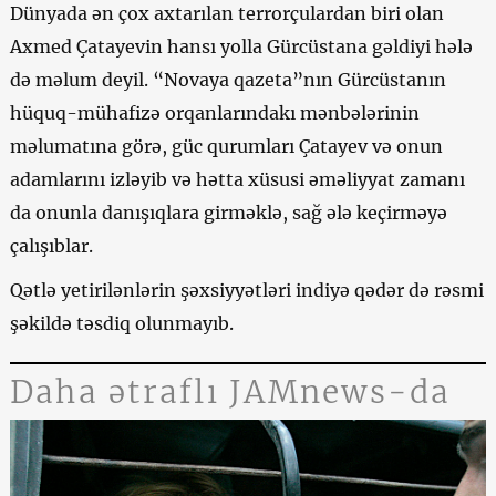
Dünyada ən çox axtarılan terrorçulardan biri olan
Axmed Çatayevin hansı yolla Gürcüstana gəldiyi hələ
də məlum deyil. “Novaya qazeta”nın Gürcüstanın
hüquq-mühafizə orqanlarındakı mənbələrinin
məlumatına görə, güc qurumları Çatayev və onun
adamlarını izləyib və hətta xüsusi əməliyyat zamanı
da onunla danışıqlara girməklə, sağ ələ keçirməyə
çalışıblar.
Qətlə yetirilənlərin şəxsiyyətləri indiyə qədər də rəsmi
şəkildə təsdiq olunmayıb.
Daha ətraflı JAMnews-da