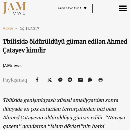
AZƏRBAYCANCA
Arxiv
-
24.11.2017
Tbilisidə öldürüldüyü güman edilən Ahmed
Çatayev kimdir
JAMnews
Paylaşmaq
Tbilisidə genişmiqyaslı xüsusi əməliyyatdan sonra
dünyada ən çox axtarılan terrorçulardan biri olan
Ahmed Çatayevin öldürüldüyü güman edilir. “Novaya
qazeta” qondarma “İslam dövləti”nin hərbi