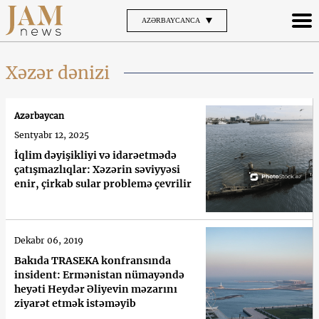
AZƏRBAYCANCA
Xəzər dənizi
Azərbaycan
Sentyabr 12, 2025
İqlim dəyişikliyi və idarəetmədə
çatışmazlıqlar: Xəzərin səviyyəsi
enir, çirkab sular problemə çevrilir
Dekabr 06, 2019
Bakıda TRASEKA konfransında
insident: Ermənistan nümayəndə
heyəti Heydər Əliyevin məzarını
ziyarət etmək istəməyib