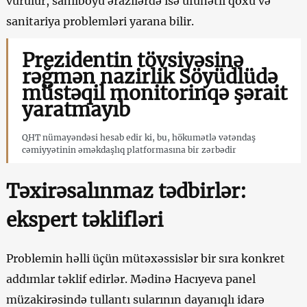
vurulur, sahilboyu ərazilərdə isə üfunətli qoxu və
sanitariya problemləri yarana bilir.
Prezidentin tövsiyəsinə
rəğmən nazirlik Söyüdlüdə
müstəqil monitorinqə şərait
yaratmayıb
QHT nümayəndəsi hesab edir ki, bu, hökumətlə vətəndaş
cəmiyyətinin əməkdaşlıq platformasına bir zərbədir
Təxirəsalınmaz tədbirlər:
ekspert təklifləri
Problemin həlli üçün mütəxəssislər bir sıra konkret
addımlar təklif edirlər. Mədinə Hacıyeva panel
müzakirəsində tullantı sularının dayanıqlı idarə