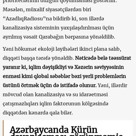
prioritetlərinin düzgün qoyulmaması göstərilir.
Məsələn, müxalif siyasətçilərdən biri
“AzadlıqRadiosu”na bildirib ki, son illərdə
kanalizasiya sisteminin yaxşılaşdırılması üçün
ayrılmış vəsait Qarabağın bərpasına yönəldilib.
Yəni hökumət ekoloji layihələri ikinci plana salıb,
diqqəti başqa tərəfə yönəldib.
Nəticədə belə təəssürat
yaranır ki, iqlim dəyişikliyi və Xəzərin səviyyəsinin
enməsi kimi qlobal səbəblər bəzi yerli problemlərin
üstünü örtmək üçün də istifadə olunur.
Yəni, illərdir
mövcud olan kanalizasiya və su idarəetməsi
çatışmazlıqları iqlim faktorunun kölgəsində
diqqətdən kənarda qala bilər.
Azərbaycanda Kürün