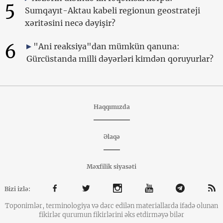
5
Sumqayıt-Aktau kabeli regionun geostrateji
xəritəsini necə dəyişir?
6
"Ani reaksiya"dan mümkün qanuna:
Gürcüstanda milli dəyərləri kimdən qoruyurlar?
Haqqımızda
Əlaqə
Məxfilik siyasəti
Bizi izlə:
Toponimlər, terminologiya və dərc edilən materiallarda ifadə olunan
fikirlər qurumun fikirlərini əks etdirməyə bilər