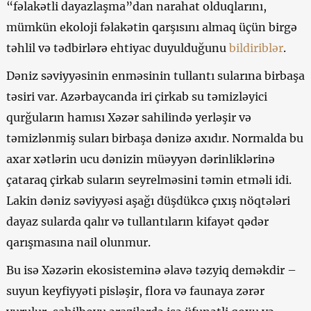
“fəlakətli dayazlaşma”dan narahat olduqlarını,
mümkün ekoloji fəlakətin qarşısını almaq üçün birgə
təhlil və tədbirlərə ehtiyac duyulduğunu
bildiriblər
.
Dəniz səviyyəsinin enməsinin tullantı sularına birbaşa
təsiri var. Azərbaycanda iri çirkab su təmizləyici
qurğuların hamısı Xəzər sahilində yerləşir və
təmizlənmiş suları birbaşa dənizə axıdır. Normalda bu
axar xətlərin ucu dənizin müəyyən dərinliklərinə
çataraq çirkab suların seyrelməsini təmin etməli idi.
Lakin dəniz səviyyəsi aşağı düşdükcə çıxış nöqtələri
dayaz sularda qalır və tullantıların kifayət qədər
qarışmasına nail olunmur.
Bu isə Xəzərin ekosisteminə əlavə təzyiq deməkdir –
suyun keyfiyyəti pisləşir, flora və faunaya zərər