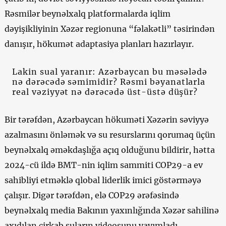
Rəsmilər beynəlxalq platformalarda iqlim
dəyişikliyinin Xəzər regionuna “fəlakətli” təsirindən
danışır, hökumət adaptasiya planları hazırlayır.
Lakin sual yaranır: Azərbaycan bu məsələdə
nə dərəcədə səmimidir? Rəsmi bəyanatlarla
real vəziyyət nə dərəcədə üst-üstə düşür?
Bir tərəfdən, Azərbaycan hökuməti Xəzərin səviyyə
azalmasını önləmək və su resurslarını qorumaq üçün
beynəlxalq əməkdaşlığa açıq olduğunu bildirir, hətta
2024-cü ildə BMT-nin iqlim sammiti COP29-a ev
sahibliyi etməklə qlobal liderlik imici göstərməyə
çalışır. Digər tərəfdən, elə COP29 ərəfəsində
beynəlxalq media Bakının yaxınlığında Xəzər sahilinə
axıdılan çirkab suların videosunu yayımladı.