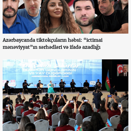
Azərbaycanda tiktokçuların həbsi: “ictimai
mənəviyyat”ın sərhədləri və ifadə azadlığı