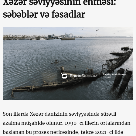
Xəzər səviyyəsinin enməsi:
səbəblər və fəsadlar
Son illərdə Xəzər dənizinin səviyyəsində sürətli
azalma müşahidə olunur. 1990-cı illərin ortalarından
başlanan bu proses nəticəsində, təkcə 2021-ci ildə