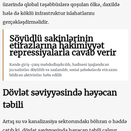
üzərində qlobal təşəbbüslərə qoşulan ölkə, daxildə
hələ də köklü infrastruktur islahatlarını
gerçəkləşdirməlidir.
Söyüdlü sakinlərinin
etirazlarına hakimiyyət
repressiyalarla cavab verir
Kəndə giriş-çıxış məhdudlaşdırılıb, hadisəni işıqlandıran
jurnalistlər döyülüb və saxlanılıb, sosial şəbəkələrdə etirazını
bildirən aktivistlər həbs edilib
Dövlət səviyyəsində həyəcan
təbili
Artıq su və kanalizasiya sektorundakı böhran o həddə
çatıb ki, dövlət səviyyəsində həyəcan təbili çalınır.