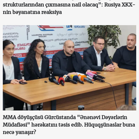
strukturlarından çıxmasına nail olacaq": Rusiya XKX-
nin bəyanatına reaksiya
MMA döyüşçüsü Gürcüstanda "Ənənəvi Dəyərlərin
Müdafiəsi" hərəkatını təsis edib. Hüquqşünaslar buna
necə yanaşır?