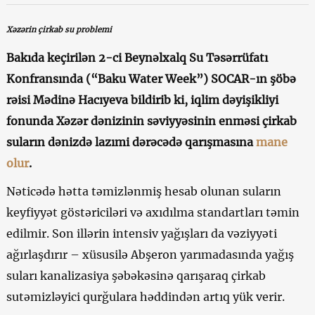
Xəzərin çirkab su problemi
Bakıda keçirilən 2-ci Beynəlxalq Su Təsərrüfatı
Konfransında (“Baku Water Week”) SOCAR-ın şöbə
rəisi Mədinə Hacıyeva bildirib ki, iqlim dəyişikliyi
fonunda Xəzər dənizinin səviyyəsinin enməsi çirkab
suların dənizdə lazımi dərəcədə qarışmasına
mane
olur
.
Nəticədə hətta təmizlənmiş hesab olunan suların
keyfiyyət göstəriciləri və axıdılma standartları təmin
edilmir. Son illərin intensiv yağışları da vəziyyəti
ağırlaşdırır – xüsusilə Abşeron yarımadasında yağış
suları kanalizasiya şəbəkəsinə qarışaraq çirkab
sutəmizləyici qurğulara həddindən artıq yük verir.