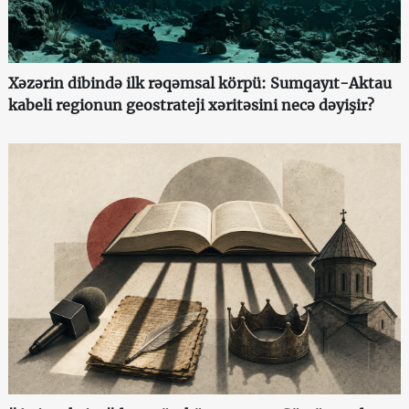
Xəzərin dibində ilk rəqəmsal körpü: Sumqayıt-Aktau
kabeli regionun geostrateji xəritəsini necə dəyişir?