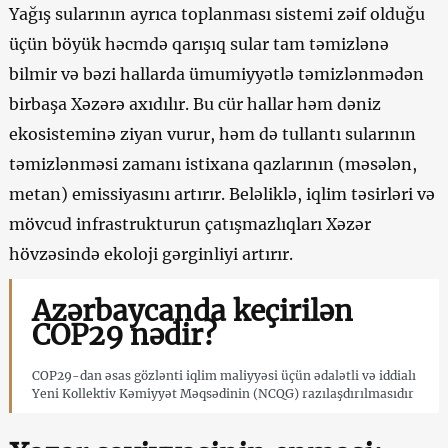
Yağış sularının ayrıca toplanması sistemi zəif olduğu
üçün böyük həcmdə qarışıq sular tam təmizlənə
bilmir və bəzi hallarda ümumiyyətlə təmizlənmədən
birbaşa Xəzərə axıdılır. Bu cür hallar həm dəniz
ekosisteminə ziyan vurur, həm də tullantı sularının
təmizlənməsi zamanı istixana qazlarının (məsələn,
metan) emissiyasını artırır. Beləliklə, iqlim təsirləri və
mövcud infrastrukturun çatışmazlıqları Xəzər
hövzəsində ekoloji gərginliyi artırır.
Azərbaycanda keçirilən
COP29 nədir?
COP29-dan əsas gözlənti iqlim maliyyəsi üçün ədalətli və iddialı
Yeni Kollektiv Kəmiyyət Məqsədinin (NCQG) razılaşdırılmasıdır