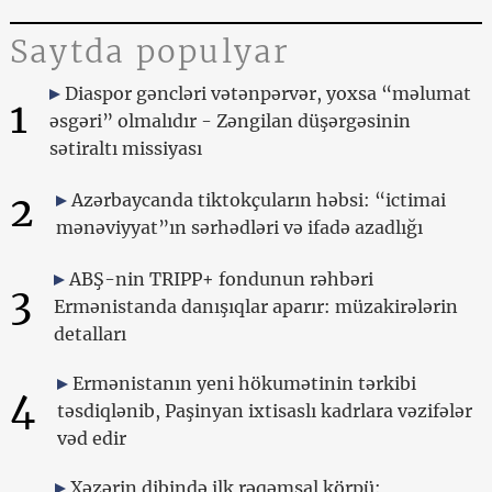
Saytda populyar
Diaspor gəncləri vətənpərvər, yoxsa “məlumat
1
əsgəri” olmalıdır - Zəngilan düşərgəsinin
sətiraltı missiyası
2
Azərbaycanda tiktokçuların həbsi: “ictimai
mənəviyyat”ın sərhədləri və ifadə azadlığı
ABŞ-nin TRIPP+ fondunun rəhbəri
3
Ermənistanda danışıqlar aparır: müzakirələrin
detalları
Ermənistanın yeni hökumətinin tərkibi
4
təsdiqlənib, Paşinyan ixtisaslı kadrlara vəzifələr
vəd edir
Xəzərin dibində ilk rəqəmsal körpü: