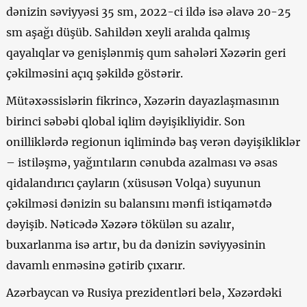
dənizin səviyyəsi 35 sm, 2022-ci ildə isə əlavə 20-25
sm aşağı düşüb. Sahildən xeyli aralıda qalmış
qayalıqlar və genişlənmiş qum sahələri Xəzərin geri
çəkilməsini açıq şəkildə göstərir.
Mütəxəssislərin fikrincə, Xəzərin dayazlaşmasının
birinci səbəbi qlobal iqlim dəyişikliyidir. Son
onilliklərdə regionun iqlimində baş verən dəyişikliklər
– istiləşmə, yağıntıların cənubda azalması və əsas
qidalandırıcı çayların (xüsusən Volqa) suyunun
çəkilməsi dənizin su balansını mənfi istiqamətdə
dəyişib. Nəticədə Xəzərə tökülən su azalır,
buxarlanma isə artır, bu da dənizin səviyyəsinin
davamlı enməsinə gətirib çıxarır.
Azərbaycan və Rusiya prezidentləri belə, Xəzərdəki