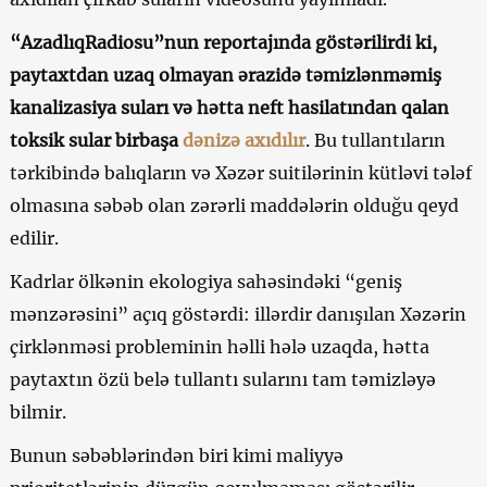
“AzadlıqRadiosu”nun reportajında göstərilirdi ki,
paytaxtdan uzaq olmayan ərazidə təmizlənməmiş
kanalizasiya suları və hətta neft hasilatından qalan
toksik sular birbaşa
dənizə axıdılır
. Bu tullantıların
tərkibində balıqların və Xəzər suitilərinin kütləvi tələf
olmasına səbəb olan zərərli maddələrin olduğu qeyd
edilir.
Kadrlar ölkənin ekologiya sahəsindəki “geniş
mənzərəsini” açıq göstərdi: illərdir danışılan Xəzərin
çirklənməsi probleminin həlli hələ uzaqda, hətta
paytaxtın özü belə tullantı sularını tam təmizləyə
bilmir.
Bunun səbəblərindən biri kimi maliyyə