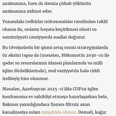
azalmasına, həm də dənizə çirkab yükünün
azalmasına xidmət edər.
Yuxarıdakı tədbirlər mütəxəssislər tərəfindən təklif
olunsa da, onların həyata keçirilməsi sürəti və
səmimiyyəti cəmiyyətdə suallar doğurur.
Bu tövsiyələrin bir qismi artıq rəsmi strategiyalarda
öz əksini tapsa da (məsələn, Hökumətin 2030-cu ilə
qədər su resurslarının idarəsi planlarında və milli
iqlim öhdəliklərində), real vəziyyətdə hələ ciddi
irəliləyiş hiss olunmur.
Məsələn, Azərbaycan 2025-ci ildə COP29 iqlim
konfransına ev sahibliyi etməyə hazırlaşarkən belə,
Bakının yaxınlığındaca Xəzərə filtrsiz axan
kanalizasiya suları
müşahidə olunur
. Deməli, kağız