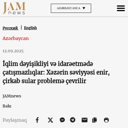
AZƏRBAYCANCA
English
Русский
Azərbaycan
12.09.2025
İqlim dəyişikliyi və idarəetmədə
çatışmazlıqlar: Xəzərin səviyyəsi enir,
çirkab sular problemə çevrilir
JAMnews
Bakı
Paylaşmaq