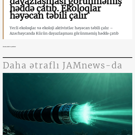
dayazlaşması görünməmiş
həddə çatıb. Ekoloqlar
həyəcan təbili çalır
Yerli ekoloqlar və ekoloji aktivistlər həyəcan təbili çalır –
Azərbaycanda Kürün dayazlaşması görünməmiş həddə çatıb
Xəzərin çirkab su problemi
Daha ətraflı JAMnews-da