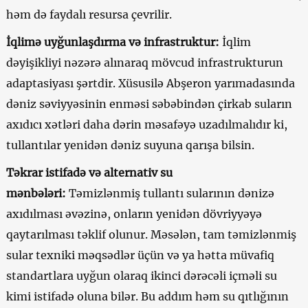
həm də faydalı resursa çevrilir.
İqlimə uyğunlaşdırma və infrastruktur:
İqlim
dəyişikliyi nəzərə alınaraq mövcud infrastrukturun
adaptasiyası şərtdir. Xüsusilə Abşeron yarımadasında
dəniz səviyyəsinin enməsi səbəbindən çirkab suların
axıdıcı xətləri daha dərin məsafəyə uzadılmalıdır ki,
tullantılar yenidən dəniz suyuna qarışa bilsin.
Təkrar istifadə və alternativ su
mənbələri:
Təmizlənmiş tullantı sularının dənizə
axıdılması əvəzinə, onların yenidən dövriyyəyə
qaytarılması təklif olunur. Məsələn, tam təmizlənmiş
sular texniki məqsədlər üçün və ya hətta müvafiq
standartlara uyğun olaraq ikinci dərəcəli içməli su
kimi istifadə oluna bilər. Bu addım həm su qıtlığının