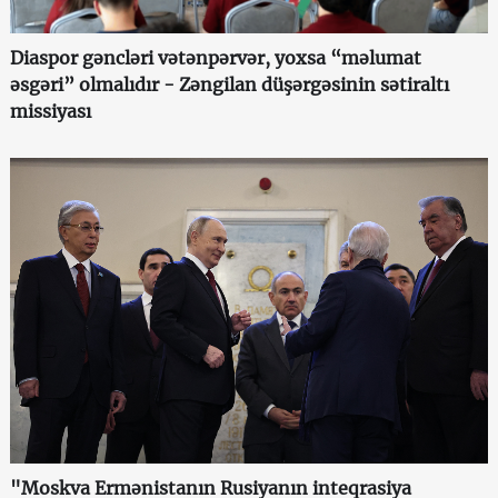
Diaspor gəncləri vətənpərvər, yoxsa “məlumat
əsgəri” olmalıdır - Zəngilan düşərgəsinin sətiraltı
missiyası
"Moskva Ermənistanın Rusiyanın inteqrasiya