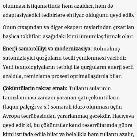
olunması istiqamətində həm azaldıcı, həm də
adaptasiyaedici tədbirlərə ehtiyac olduğunu qeyd edib.
Onun çıxışından və digər ekspert rəylərindən çıxarılan
başlıca təklifləri aşağıdakı kimi ümumiləşdirmək olar:
Enerji səmərəliliyi və modernizasiya:
Köhnəlmiş
sutəmizləyici qurğuların təcili yenilənməsi vacibdir.
Yeni texnologiyaların tətbiqi ilə qurğuların enerji sərfi
azaldıla, təmizləmə prosesi optimallaşdırıla bilər.
Çöküntülərin təkrar emalı:
Tullantı sularının
təmizlənməsi zamanı yaranan qatı çöküntülərin
(laqun palçığı və s.) səmərəli idarə olunması üçün
Avropa təcrübəsindən yararlanmaq gərəkdir. Hacıyeva
qeyd edir ki, bu çöküntülər kənd təsərrüfatında gübrə
kimi istifadə edilə bilər və beləliklə həm tullantı azalır,