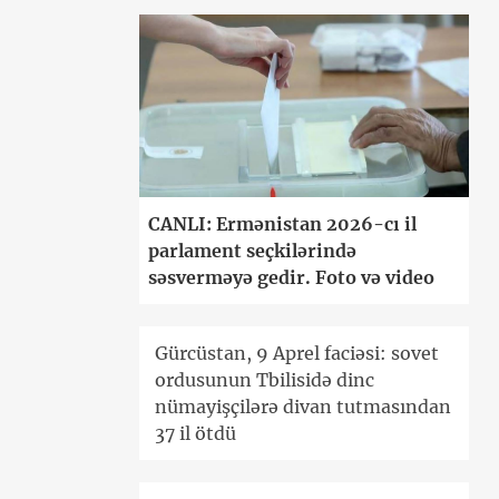
CANLI: Ermənistan 2026-cı il
parlament seçkilərində
səsverməyə gedir. Foto və video
Gürcüstan, 9 Aprel faciəsi: sovet
ordusunun Tbilisidə dinc
nümayişçilərə divan tutmasından
37 il ötdü