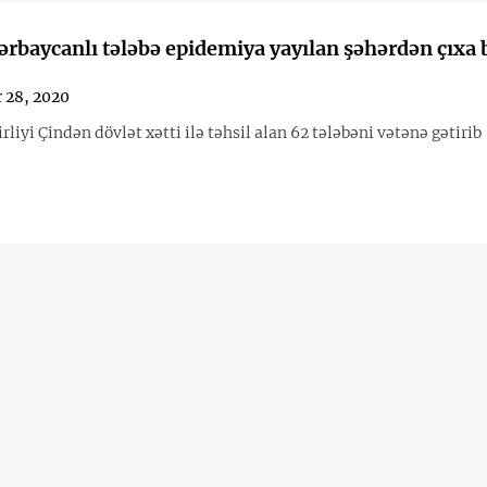
ərbaycanlı tələbə epidemiya yayılan şəhərdən çıxa 
 28, 2020
rliyi Çindən dövlət xətti ilə təhsil alan 62 tələbəni vətənə gətirib