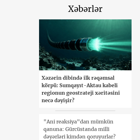
Xəbərlər
Xəzərin dibində ilk rəqəmsal
körpü: Sumqayıt-Aktau kabeli
regionun geostrateji xəritəsini
necə dəyişir?
"Ani reaksiya"dan mümkün
qanuna: Gürcüstanda milli
dəyərləri kimdən qoruyurlar?