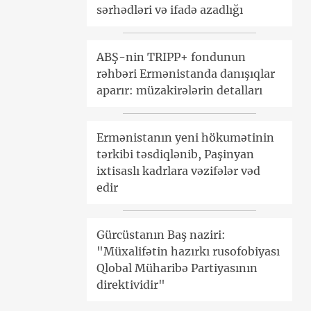
sərhədləri və ifadə azadlığı
ABŞ-nin TRIPP+ fondunun
rəhbəri Ermənistanda danışıqlar
aparır: müzakirələrin detalları
Ermənistanın yeni hökumətinin
tərkibi təsdiqlənib, Paşinyan
ixtisaslı kadrlara vəzifələr vəd
edir
Gürcüstanın Baş naziri:
"Müxalifətin hazırkı rusofobiyası
Qlobal Müharibə Partiyasının
direktividir"