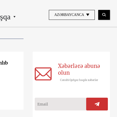
şqa
AZƏRBAYCANCA
ılıb
Xəbərlərə abunə
olun
Cənubi Qafqaz haqda xəbərlər