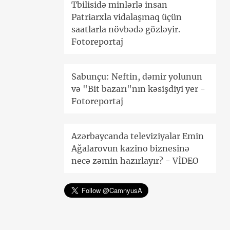
Tbilisidə minlərlə insan
Patriarxla vidalaşmaq üçün
saatlarla növbədə gözləyir.
Fotoreportaj
Sabunçu: Neftin, dəmir yolunun
və "Bit bazarı"nın kəsişdiyi yer -
Fotoreportaj
Azərbaycanda televiziyalar Emin
Ağalarovun kazino biznesinə
necə zəmin hazırlayır? - VİDEO