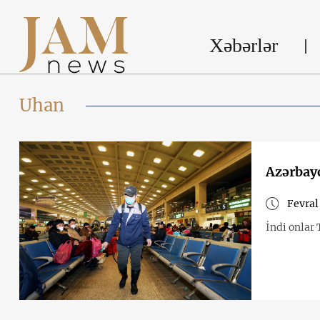
Xəbərlər
Uhan
Azərbayc
Fevral
İndi onlar