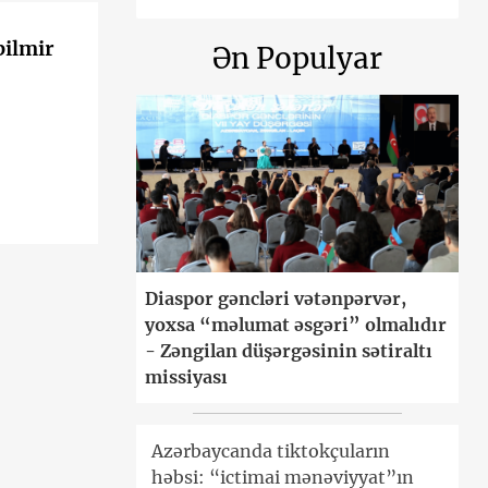
bilmir
Ən Populyar
Diaspor gəncləri vətənpərvər,
yoxsa “məlumat əsgəri” olmalıdır
- Zəngilan düşərgəsinin sətiraltı
missiyası
Azərbaycanda tiktokçuların
həbsi: “ictimai mənəviyyat”ın