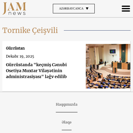
AZƏRBAYCANCA
Tornike Çeişvili
Gürcüstan
Dekabr 19, 2025
Gürcüstanda "keçmiş Cənubi
Osetiya Muxtar Vilayətinin
administrasiyası" ləğv edilib
Haqqımızda
Əlaqə