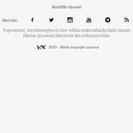
Məxfilik siyasəti
Bizi izlə:
Toponimlər, terminologiya və dərc edilən materiallarda ifadə olunan
fikirlər qurumun fikirlərini əks etdirməyə bilər
2025 - Bütün hüquqlar qorunur