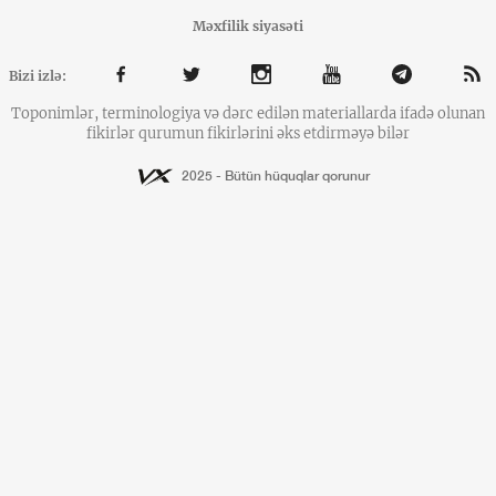
Məxfilik siyasəti
Bizi izlə:
Toponimlər, terminologiya və dərc edilən materiallarda ifadə olunan
fikirlər qurumun fikirlərini əks etdirməyə bilər
2025 - Bütün hüquqlar qorunur