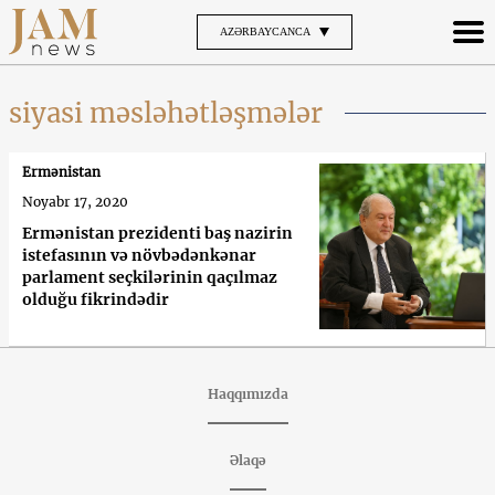
AZƏRBAYCANCA
siyasi məsləhətləşmələr
Ermənistan
Noyabr 17, 2020
Ermənistan prezidenti baş nazirin
istefasının və növbədənkənar
parlament seçkilərinin qaçılmaz
olduğu fikrindədir
Haqqımızda
Əlaqə