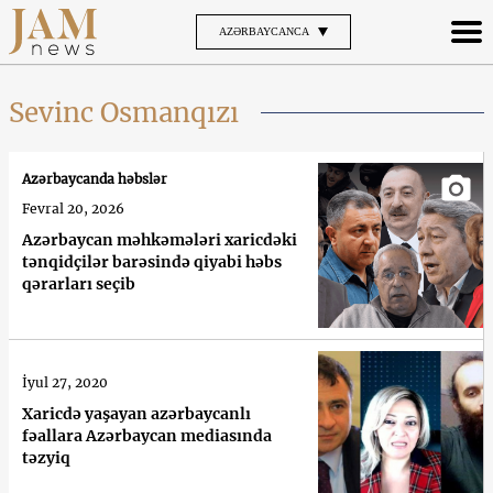
AZƏRBAYCANCA
Sevinc Osmanqızı
Azərbaycanda həbslər
Fevral 20, 2026
Azərbaycan məhkəmələri xaricdəki
tənqidçilər barəsində qiyabi həbs
qərarları seçib
İyul 27, 2020
Xaricdə yaşayan azərbaycanlı
fəallara Azərbaycan mediasında
təzyiq