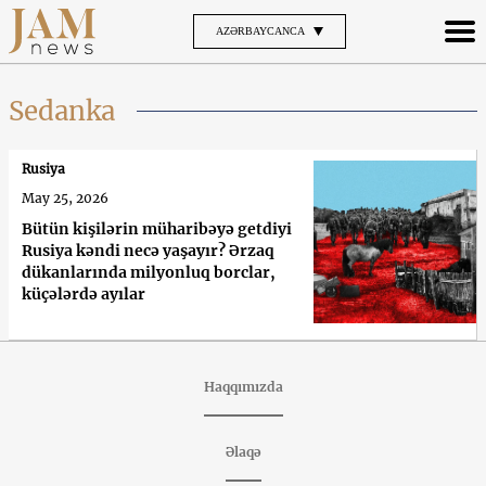
AZƏRBAYCANCA
Sedanka
Rusiya
May 25, 2026
Bütün kişilərin müharibəyə getdiyi
Rusiya kəndi necə yaşayır? Ərzaq
dükanlarında milyonluq borclar,
küçələrdə ayılar
Haqqımızda
Əlaqə