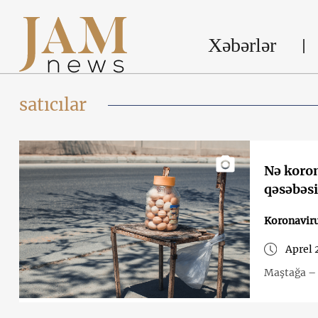
Xəbərlər
satıcılar
Nə koron
qəsəbəsi
Koronavir
Aprel 
Maştağa – 