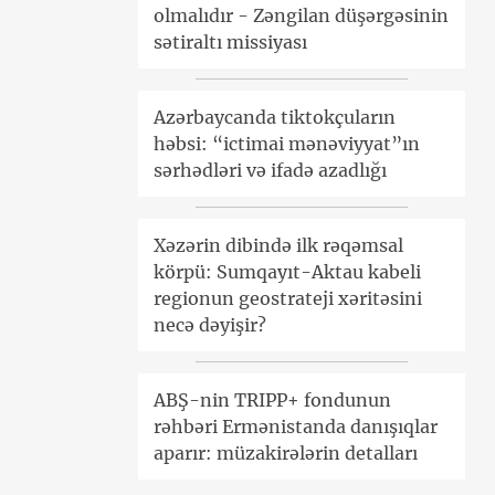
olmalıdır - Zəngilan düşərgəsinin
sətiraltı missiyası
Azərbaycanda tiktokçuların
həbsi: “ictimai mənəviyyat”ın
sərhədləri və ifadə azadlığı
Xəzərin dibində ilk rəqəmsal
körpü: Sumqayıt-Aktau kabeli
regionun geostrateji xəritəsini
necə dəyişir?
ABŞ-nin TRIPP+ fondunun
rəhbəri Ermənistanda danışıqlar
aparır: müzakirələrin detalları