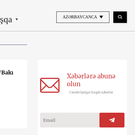
şqa
AZƏRBAYCANCA
“Bakı
Xəbərlərə abunə
olun
Cənubi Qafqaz haqda xəbərlər