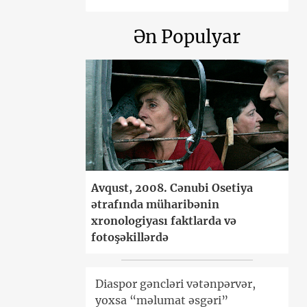
Ən Populyar
Avqust, 2008. Cənubi Osetiya
ətrafında müharibənin
xronologiyası faktlarda və
fotoşəkillərdə
Diaspor gəncləri vətənpərvər,
yoxsa “məlumat əsgəri”