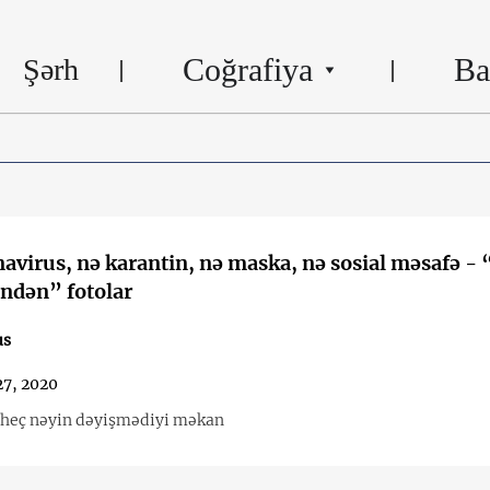
Coğrafiya
Ba
Şərh
avirus, nə karantin, nə maska, nə sosial məsafə - 
ndən” fotolar
us
27, 2020
heç nəyin dəyişmədiyi məkan