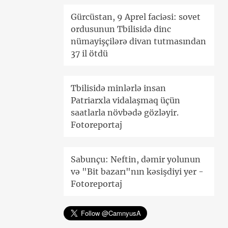
Gürcüstan, 9 Aprel faciəsi: sovet
ordusunun Tbilisidə dinc
nümayişçilərə divan tutmasından
37 il ötdü
Tbilisidə minlərlə insan
Patriarxla vidalaşmaq üçün
saatlarla növbədə gözləyir.
Fotoreportaj
Sabunçu: Neftin, dəmir yolunun
və "Bit bazarı"nın kəsişdiyi yer -
Fotoreportaj