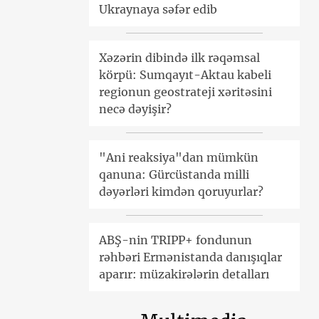
Ukraynaya səfər edib
Xəzərin dibində ilk rəqəmsal
körpü: Sumqayıt-Aktau kabeli
regionun geostrateji xəritəsini
necə dəyişir?
"Ani reaksiya"dan mümkün
qanuna: Gürcüstanda milli
dəyərləri kimdən qoruyurlar?
ABŞ-nin TRIPP+ fondunun
rəhbəri Ermənistanda danışıqlar
aparır: müzakirələrin detalları