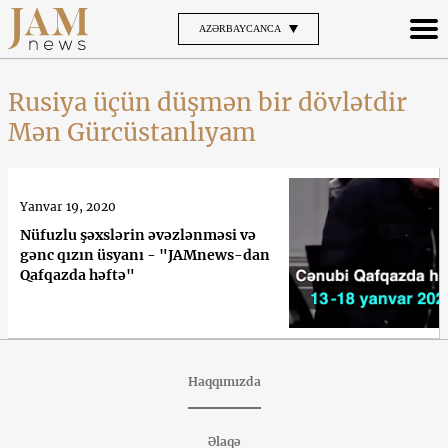
AZƏRBAYCANCA
Rusiya üçün düşmən bir dövlətdir
Mən Gürcüstanlıyam
Yanvar 19, 2020
Nüfuzlu şəxslərin əvəzlənməsi və
gənc qızın üsyanı - "JAMnews-dan
Qafqazda həftə"
Haqqımızda
Əlaqə