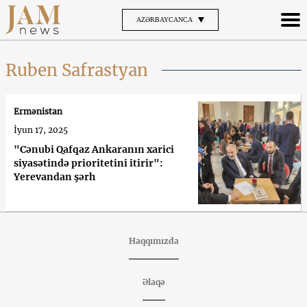
AZƏRBAYCANCA
Ruben Safrastyan
Ermənistan
İyun 17, 2025
"Cənubi Qafqaz Ankaranın xarici
siyasətində prioritetini itirir":
Yerevandan şərh
Haqqımızda
Əlaqə