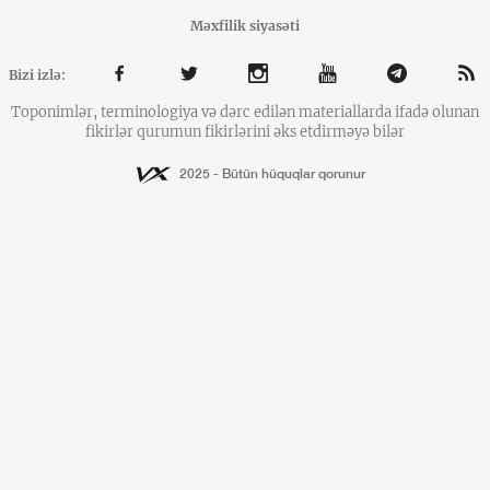
Məxfilik siyasəti
Bizi izlə:
Toponimlər, terminologiya və dərc edilən materiallarda ifadə olunan
fikirlər qurumun fikirlərini əks etdirməyə bilər
2025 - Bütün hüquqlar qorunur