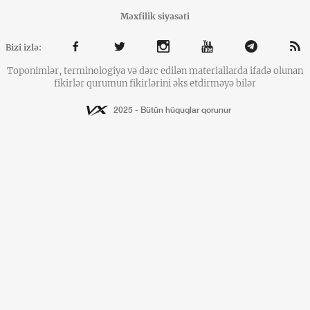
Məxfilik siyasəti
Bizi izlə:
Toponimlər, terminologiya və dərc edilən materiallarda ifadə olunan
fikirlər qurumun fikirlərini əks etdirməyə bilər
2025 - Bütün hüquqlar qorunur