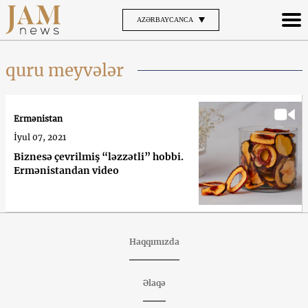
AZƏRBAYCANCA
quru meyvələr
Ermənistan
İyul 07, 2021
Biznesə çevrilmiş “ləzzətli” hobbi.
Ermənistandan video
Haqqımızda
Əlaqə